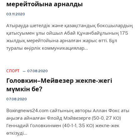
мерейтойына арналды
03.11.2020
Атырауда шетелдік және қазақстандық боксшылардың
қатысуымен ұлы ойшыл Абай Құнанбайұлының 175
жылдық мерейтойына арналған жарыс өтті. Бұл
туралы өңірлік коммуникациялар…
СПОРТ
07.08.2020
Головкин–Мейвезер жекпе-жегі
мүмкін бе?
07.08.2020
Boxingnews24.com сайтының авторы Аллан Фокс аты
аңызға айналған Флойд Мэйвезерге (50-0, 27 КО)
Геннадий Головкинмен (40-1-1, 35 КО) жекпе-жек
өткізуді…