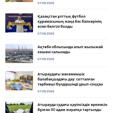
07.08.2026
Қазақстан ұлттық футбол
құрамасының жаңа бас бапкерінің
есімі белгілі болды
07.08.2026
Ақтөбе облысында алып жылыжай
кешені салынады
07.08.2026
Атыраудағы жекеменшік
балабақшадағы дау: сотталған
тәрбиеші бүлдіршінді ұрып-соққан
07.08.2026
Атырауда судағы қауіпсіздік ережесін
бұзған 90 адам жауапқа тартылды