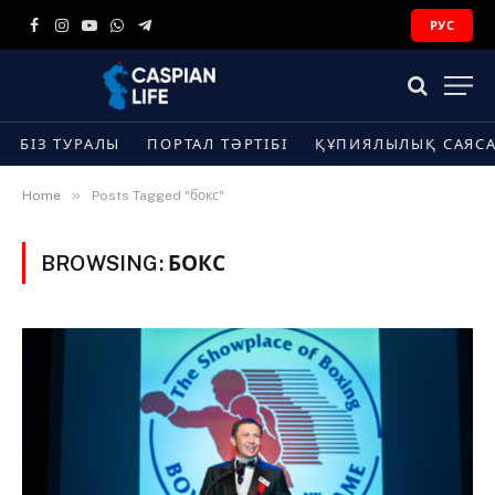
РУС
Facebook
Instagram
YouTube
WhatsApp
Telegram
БІЗ ТУРАЛЫ
ПОРТАЛ ТӘРТІБІ
ҚҰПИЯЛЫЛЫҚ САЯС
»
Home
Posts Tagged "бокс"
BROWSING:
БОКС