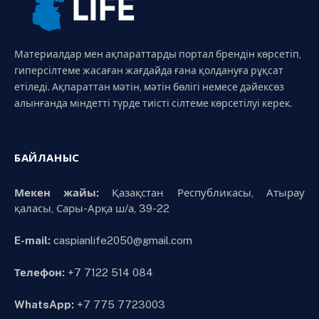
Материалдар мен ақпараттарды портал брендін көрсетіп,
гиперсілтеме жасаған жағдайда ғана қолдануға рұқсат
етіледі. Ақпараттан мәтін, мәтін бөлігі немесе дәйексөз
алынғанда міндетті түрде тиісті сілтеме көрсетілуі керек.
БАЙЛАНЫС
Мекен жайы:
Қазақстан Республикасы, Атырау
қаласы, Сары-Арқа ш/а, 39-22
E-mail:
caspianlife2050@gmail.com
Телефон:
+7 7122 514 084
WhatsApp:
+7 775 7723003