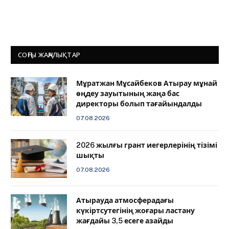
СОҢҒЫ ЖАҢАЛЫҚТАР
Мұратжан Мұсайбеков Атырау мұнай
өңдеу зауытының жаңа бас
директоры болып тағайындалды
07.08.2026
2026 жылғы грант иегерлерінің тізімі
шықты
07.08.2026
Атырауда атмосферадағы
күкіртсутегінің жоғары ластану
жағдайы 3,5 есеге азайды