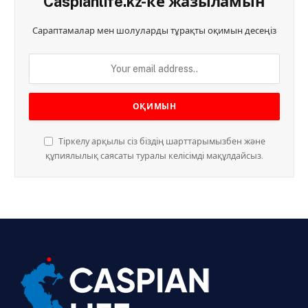
Caspianlife.kz-ке жазыламын
Сараптамалар мен шолуларды тұрақты оқимын десеңіз
Тіркелу арқылы сіз біздің шарттарымызбен және
құпиялылық саясаты туралы келісімді мақұлдайсыз.