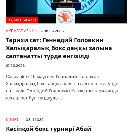
АҚПАРАТ АҒЫНЫ
АҚПАРАТ АҒЫНЫ
15.06.2026
Тарихи сәт: Геннадий Головкин
Халықаралық бокс даңқы залына
салтанатты түрде енгізілді
15.06.2026
Caspianlife, 15 маусым. Геннадий Головкин
Халықаралық бокс даңқы залына салтанатты түрде
енгізілді. Геннадий Головкин Қазақстан тарихында
алғаш рет бұл таңдаулы…
СПОРТ
03.11.2020
Кәсіпқой бокс турнирі Абай