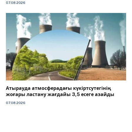
07.08.2026
Атырауда атмосферадағы күкіртсутегінің
жоғары ластану жағдайы 3,5 есеге азайды
07.08.2026