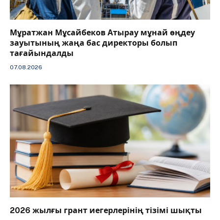
Мұратжан Мұсайбеков Атырау мұнай өңдеу
зауытының жаңа бас директоры болып
тағайындалды
07.08.2026
2026 жылғы грант иегерлерінің тізімі шықты