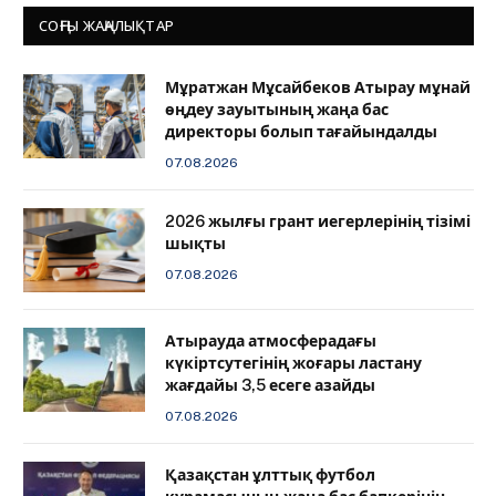
СОҢҒЫ ЖАҢАЛЫҚТАР
Мұратжан Мұсайбеков Атырау мұнай
өңдеу зауытының жаңа бас
директоры болып тағайындалды
07.08.2026
2026 жылғы грант иегерлерінің тізімі
шықты
07.08.2026
Атырауда атмосферадағы
күкіртсутегінің жоғары ластану
жағдайы 3,5 есеге азайды
07.08.2026
Қазақстан ұлттық футбол