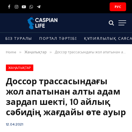
РУС
Facebook
Instagram
YouTube
WhatsApp
Telegram
БІЗ ТУРАЛЫ
ПОРТАЛ ТӘРТІБІ
ҚҰПИЯЛЫЛЫҚ САЯС
»
»
Home
Жаңалықтар
​Доссор трассасындағы жол апатынан алты адам зардап шекті, 10 айлық сәбидің жағдайы өте ауыр
ЖАҢАЛЫҚТАР
​Доссор трассасындағы
жол апатынан алты адам
зардап шекті, 10 айлық
сәбидің жағдайы өте ауыр
12.04.2021