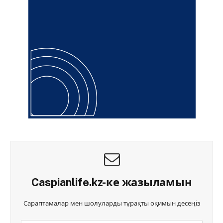
Caspianlife.kz-ке жазыламын
Сараптамалар мен шолуларды тұрақты оқимын десеңіз