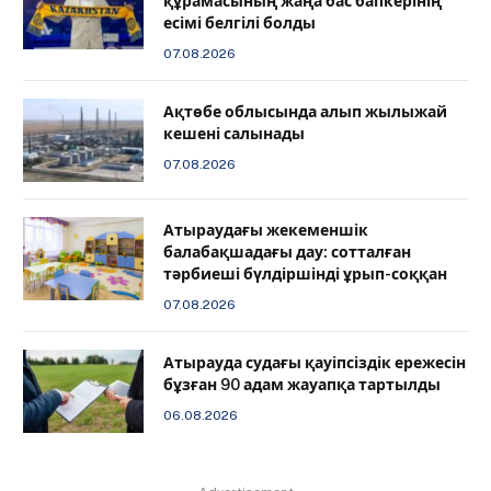
құрамасының жаңа бас бапкерінің
есімі белгілі болды
07.08.2026
Ақтөбе облысында алып жылыжай
кешені салынады
07.08.2026
Атыраудағы жекеменшік
балабақшадағы дау: сотталған
тәрбиеші бүлдіршінді ұрып-соққан
07.08.2026
Атырауда судағы қауіпсіздік ережесін
бұзған 90 адам жауапқа тартылды
06.08.2026