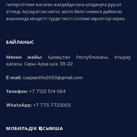
гиперсілтеме жасаған жағдайда ғана қолдануға рұқсат
етіледі. Ақпараттан мәтін, мәтін бөлігі немесе дәйексөз
алынғанда міндетті түрде тиісті сілтеме көрсетілуі керек.
БАЙЛАНЫС
Мекен жайы:
Қазақстан Республикасы, Атырау
қаласы, Сары-Арқа ш/а, 39-22
E-mail:
caspianlife2050@gmail.com
Телефон:
+7 7122 514 084
WhatsApp:
+7 775 7723003
МОБИЛЬДІК ҚОСЫМША