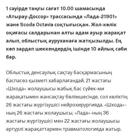
1 сәуірде таңғы сағат 10.00 шамасында
«Атырау-Доссор» трассасында «Лада-21901»
және Scoda Octavia соқтығысқан. Жол-көлік
оқиғасы салдарынан алты адам ауыр жарақат
алып, облыстық ауруханаға жатқызылды. Ең
көп зардап шеккендердің ішінде 10 айлық сәби
бар.
Облыстық денсаулық сақтау басқармасының
баспасөз қызметі хабарлағандай, 21 жастағы
«Шкода» жолаушысы жабық бас сүйек-ми
жарақатымен жансақтау бөлімшесінде, сол көліктің
26 жастағы жүргізушісі нейрохирургияда. «Шкода»-
ның 26 жастағы жолаушысы, «Лада»-ның 36
жастағы жүргізушісі мен 22 жастағы жолаушысы
әртүрлі жарақаттармен травматологияда жатыр.