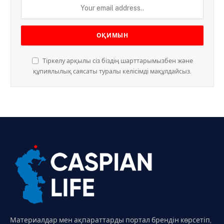
Тіркелу арқылы сіз біздің шарттарымызбен және
құпиялылық саясаты туралы келісімді мақұлдайсыз.
Материалдар мен ақпараттарды портал брендін көрсетіп,