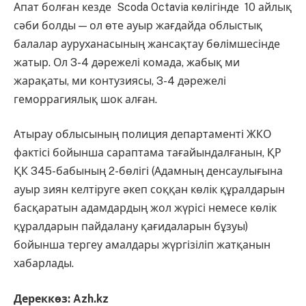
Апат болған кезде Scoda Octavia көлігінде 10 айлық
сәби болды — ол өте ауыр жағдайда облыстық
балалар ауруханасының жансақтау бөлімшесінде
жатыр. Ол 3-4 дәрежелі комада, жабық ми
жарақаты, ми контузиясы, 3-4 дәрежелі
геморрагиялық шок алған.
Атырау облысының полиция департаменті ЖКО
фактісі бойынша сараптама тағайындалғанын, ҚР
ҚК 345-бабының 2-бөлігі (Адамның денсаулығына
ауыр зиян келтiруге әкеп соққан көлiк құралдарын
басқаратын адамдардың жол жүрісі немесе көлiк
құралдарын пайдалану қағидаларын бұзуы)
бойынша тергеу амалдары жүргізіліп жатқанын
хабарлады.
Дереккөз: Azh.kz