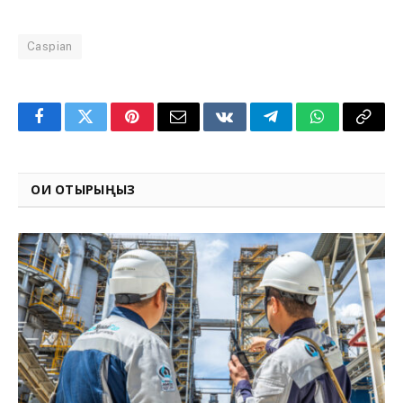
Caspian
Facebook
Twitter
Pinterest
Email
VKontakte
Telegram
WhatsApp
Copy
Link
ОҚИ ОТЫРЫҢЫЗ