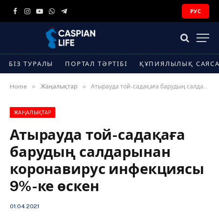
РУС
Facebook
Instagram
YouTube
WhatsApp
Telegram
БІЗ ТУРАЛЫ
ПОРТАЛ ТӘРТІБІ
ҚҰПИЯЛЫЛЫҚ САЯС
»
»
Home
Жаңалықтар
Атырауда той-садақаға барудың салдарынан коронавирус инфекциясы 9%-ке өскен
ЖАҢАЛЫҚТАР
Атырауда той-садақаға
барудың салдарынан
коронавирус инфекциясы
9%-ке өскен
01.04.2021