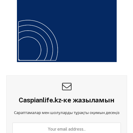
Caspianlife.kz-ке жазыламын
Сараптамалар мен шолуларды тұрақты оқимын десеңіз