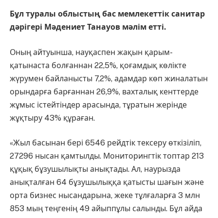
Бұл туралы облыстың бас мемлекеттік санитар
дәрігері Мәдениет Танауов мәлім етті.
Оның айтуынша, науқаспен жақын қарым-
қатынаста болғаннан 22,5%, қоғамдық көлікте
жүрумен байланысты 7,2%, адамдар көп жиналатын
орындарға барғаннан 26,9%, вахталық кенттерде
жұмыс істейтіндер арасында, тұратын жерінде
жұқтыру 43% құраған.
«Жыл басынан бері 6546 рейдтік тексеру өткізіліп,
27296 нысан қамтылды. Мониторингтік топтар 213
құқық бұзушылықты анықтады. Ал, наурызда
анықталған 64 бұзушылыққа қатысты шағын және
орта бизнес нысандарына, жеке тұлғаларға 3 млн
853 мың теңгенің 49 айыппұлы салынды. Бұл айда