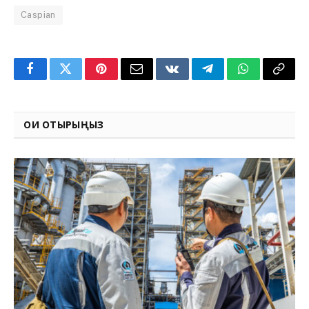
Caspian
Facebook
Twitter
Pinterest
Email
VKontakte
Telegram
WhatsApp
Copy
Link
ОҚИ ОТЫРЫҢЫЗ