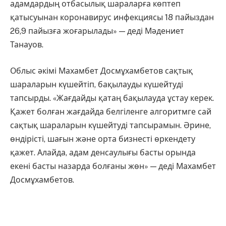
адамдардың отбасылық шараларға көптеп
қатысуынан коронавирус инфекциясы 18 пайыздан
26,9 пайызға жоғарылады» — деді Мәдениет
Танауов.
Облыс әкімі Махамбет Досмұхамбетов сақтық
шараларын күшейтіп, бақылауды күшейтуді
тапсырды. «Жағдайды қатаң бақылауда ұстау керек.
Қажет болған жағдайда белгіленге алгоритмге сай
сақтық шараларын күшейтуді тапсырамын. Әрине,
өндірісті, шағын және орта бизнесті өркендету
қажет. Алайда, адам денсаулығы басты орында
екені басты назарда болғаны жөн» — деді Махамбет
Досмұхамбетов.