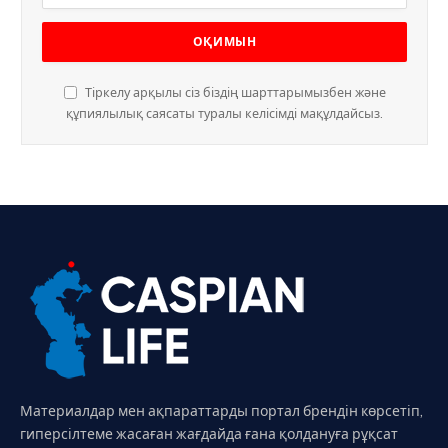
Тіркелу арқылы сіз біздің шарттарымызбен және
құпиялылық саясаты туралы келісімді мақұлдайсыз.
Материалдар мен ақпараттарды портал брендін көрсетіп,
гиперсілтеме жасаған жағдайда ғана қолдануға рұқсат