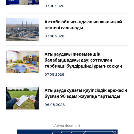
07.08.2026
Ақтөбе облысында алып жылыжай
кешені салынады
07.08.2026
Атыраудағы жекеменшік
балабақшадағы дау: сотталған
тәрбиеші бүлдіршінді ұрып-соққан
07.08.2026
Атырауда судағы қауіпсіздік ережесін
бұзған 90 адам жауапқа тартылды
06.08.2026
Advertisement