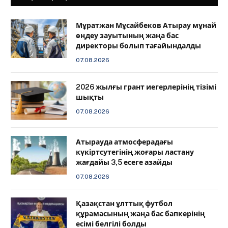
Мұратжан Мұсайбеков Атырау мұнай
өңдеу зауытының жаңа бас
директоры болып тағайындалды
07.08.2026
2026 жылғы грант иегерлерінің тізімі
шықты
07.08.2026
Атырауда атмосферадағы
күкіртсутегінің жоғары ластану
жағдайы 3,5 есеге азайды
07.08.2026
Қазақстан ұлттық футбол
құрамасының жаңа бас бапкерінің
есімі белгілі болды