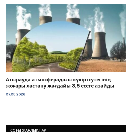
Атырауда атмосферадағы күкіртсутегінің
жоғары ластану жағдайы 3,5 есеге азайды
07.08.2026
СОҢҒЫ ЖАҢАЛЫҚТАР