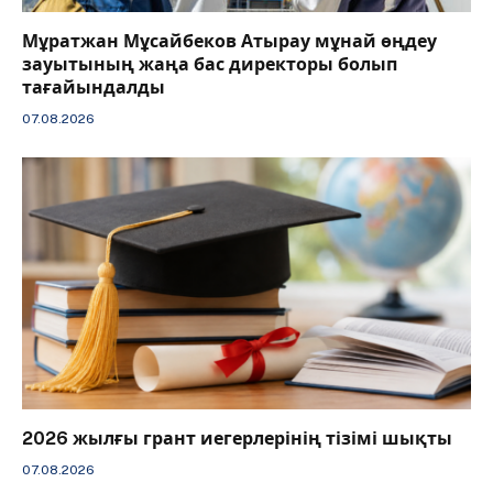
Мұратжан Мұсайбеков Атырау мұнай өңдеу
зауытының жаңа бас директоры болып
тағайындалды
07.08.2026
2026 жылғы грант иегерлерінің тізімі шықты
07.08.2026