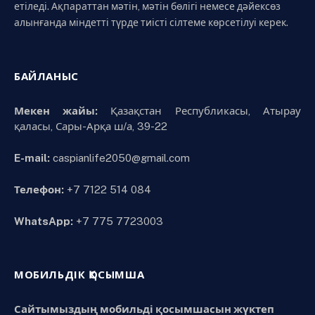
етіледі. Ақпараттан мәтін, мәтін бөлігі немесе дәйексөз
алынғанда міндетті түрде тиісті сілтеме көрсетілуі керек.
БАЙЛАНЫС
Мекен жайы:
Қазақстан Республикасы, Атырау
қаласы, Сары-Арқа ш/а, 39-22
E-mail:
caspianlife2050@gmail.com
Телефон:
+7 7122 514 084
WhatsApp:
+7 775 7723003
МОБИЛЬДІК ҚОСЫМША
Сайтымыздың мобильді қосымшасын жүктеп