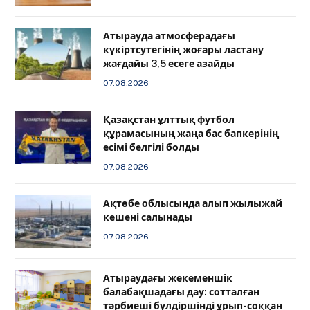
Атырауда атмосферадағы
күкіртсутегінің жоғары ластану
жағдайы 3,5 есеге азайды
07.08.2026
Қазақстан ұлттық футбол
құрамасының жаңа бас бапкерінің
есімі белгілі болды
07.08.2026
Ақтөбе облысында алып жылыжай
кешені салынады
07.08.2026
Атыраудағы жекеменшік
балабақшадағы дау: сотталған
тәрбиеші бүлдіршінді ұрып-соққан