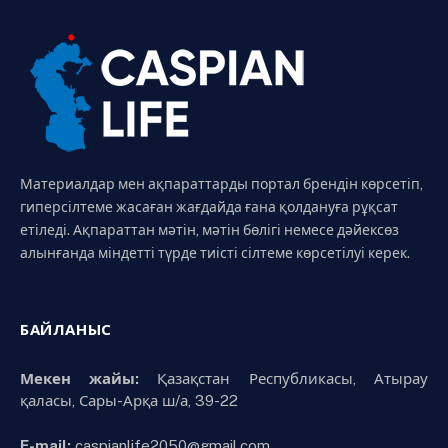
Материалдар мен ақпараттарды портал брендін көрсетіп,
гиперсілтеме жасаған жағдайда ғана қолдануға рұқсат
етіледі. Ақпараттан мәтін, мәтін бөлігі немесе дәйексөз
алынғанда міндетті түрде тиісті сілтеме көрсетілуі керек.
БАЙЛАНЫС
Мекен жайы:
Қазақстан Республикасы, Атырау
қаласы, Сары-Арқа ш/а, 39-22
E-mail:
caspianlife2050@gmail.com