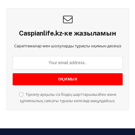
Caspianlife.kz-ке жазыламын
Сараптамалар мен шолуларды тұрақты оқимын десеңіз
Тіркелу арқылы сіз біздің шарттарымызбен және
құпиялылық саясаты туралы келісімді мақұлдайсыз.