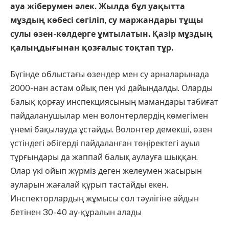
ауа жіберумен әлек. Жылда бұл уақытта
мұздың көбесі сөгіліп, су маржандары тұщы
сулы өзен-көлдерге ұмтылатын. Қазір мұздың
қалыңдығынан қозғалыс тоқтап тұр.
Бүгінде облыстағы өзендер мен су арналарынада
2000-нан астам ойық пен үкі дайындалды. Оларды
балық қорғау инспекциясының мамандары табиғат
пайдаланушылар мен волонтерлердің көмегімен
үнемі бақылауда ұстайды. Волонтер демекші, өзен
үстіндегі әбігерді пайдаланған төңіректегі ауыл
тұрғындары да жаппай балық аулауға шыққан.
Олар үкі ойып жүрміз деген желеумен жасырын
ауларын жағалай құрып тастайды екен.
Инспекторлардың жұмысы сол тәулігіне айдын
бетінен 30-40 ау-құралын алады