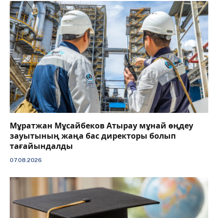
Мұратжан Мұсайбеков Атырау мұнай өңдеу
зауытының жаңа бас директоры болып
тағайындалды
07.08.2026