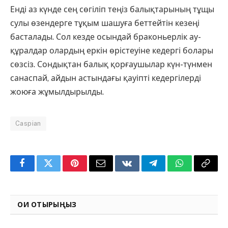
Енді аз күнде сең сөгіліп теңіз балықтарының тұщы
сулы өзендерге тұқым шашуға беттейтін кезеңі
басталады. Сол кезде осындай браконьерлік ау-
құралдар олардың еркін өрістеуіне кедергі болары
сөзсіз. Сондықтан балық қорғаушылар күн-түнмен
санаспай, айдын астындағы қауіпті кедергілерді
жоюға жұмылдырылды.
Caspian
Facebook
Twitter
Pinterest
Email
VKontakte
Telegram
WhatsApp
Copy
Link
ОҚИ ОТЫРЫҢЫЗ