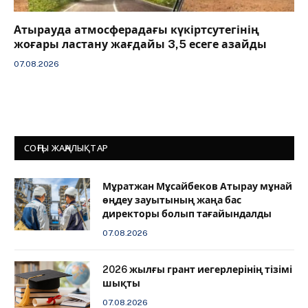
Атырауда атмосферадағы күкіртсутегінің
жоғары ластану жағдайы 3,5 есеге азайды
07.08.2026
СОҢҒЫ ЖАҢАЛЫҚТАР
Мұратжан Мұсайбеков Атырау мұнай
өңдеу зауытының жаңа бас
директоры болып тағайындалды
07.08.2026
2026 жылғы грант иегерлерінің тізімі
шықты
07.08.2026