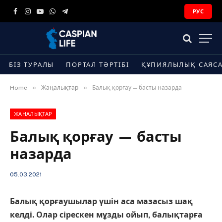
РУС
Facebook
Instagram
YouTube
WhatsApp
Telegram
БІЗ ТУРАЛЫ
ПОРТАЛ ТӘРТІБІ
ҚҰПИЯЛЫЛЫҚ САЯС
»
»
Home
Жаңалықтар
Балық қорғау — басты назарда
ЖАҢАЛЫҚТАР
Балық қорғау — басты
назарда
05.03.2021
Балық қорғаушылар үшін аса мазасыз шақ
келді. Олар сірескен мұзды ойып, балықтарға