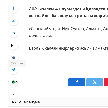
2021 жылғы 4 наурыздағы Қазақстан
жағдайды бағалау матрицасы жария
«Сары» аймақта: Нұр-Сұлтан, Алматы, А
облыстары.
Барлық қалған өңірлер «жасыл» аймақта
Caspian
SHARE.
Facebook
Twitter
ОҚИ ОТЫРЫҢЫЗ