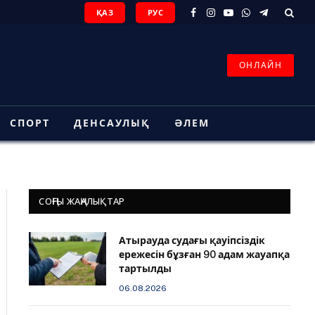
ҚАЗ
РУС
Facebook
Instagram
YouTube
WhatsApp
Telegram
ОНЛАЙН
СПОРТ
ДЕНСАУЛЫҚ
ӘЛЕМ
СОҢҒЫ ЖАҢАЛЫҚТАР
Атырауда судағы қауіпсіздік
ережесін бұзған 90 адам жауапқа
тартылды
06.08.2026