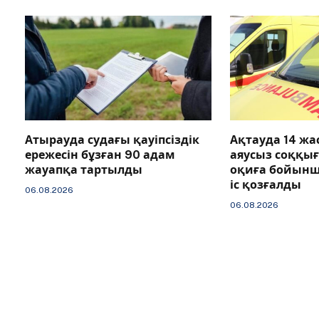
Атырауда судағы қауіпсіздік
Ақтауда 14 ж
ережесін бұзған 90 адам
аяусыз соққы
жауапқа тартылды
оқиға бойын
іс қозғалды
06.08.2026
06.08.2026