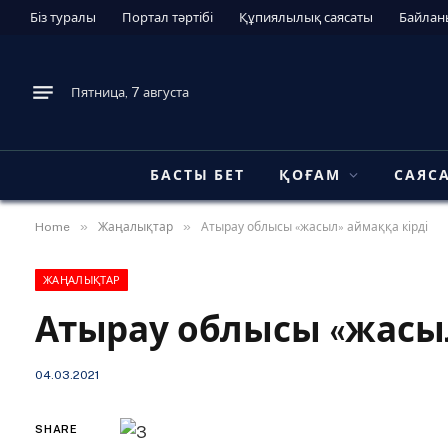
Біз туралы
Портал тәртібі
Құпиялылық саясаты
Байлан
Пятница, 7 августа
БАСТЫ БЕТ
ҚОҒАМ
САЯС
»
»
Home
Жаңалықтар
Атырау облысы «жасыл» аймаққа кірді
ЖАҢАЛЫҚТАР
Атырау облысы «жасыл
04.03.2021
SHARE