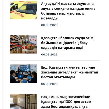
Ақтауда 14 жастағы оқушыны
аяусыз соққыға жыққан оқиға
бойынша қылмыстық іс
қозғалды
06.08.2026
Қазақстан бөлшек сауда өсімі
бойынша өңірдегі ең баяу
елдердің қатарына енді
06.08.2026
️Енді Қазақстан мектептерінде
жасанды интеллект 1-сыныптан
бастап оқытылады
06.08.2026
Рақымшылық нәтижесінде
Қазақстанда 1300-ден астам
адам бостандыққа шықты