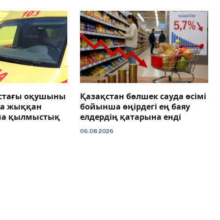
астағы оқушыны
Қазақстан бөлшек сауда өсімі
ға жыққан
бойынша өңірдегі ең баяу
ша қылмыстық
елдердің қатарына енді
06.08.2026