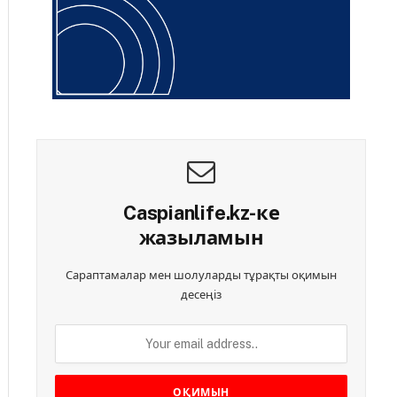
Caspianlife.kz-ке
жазыламын
Сараптамалар мен шолуларды тұрақты оқимын
десеңіз