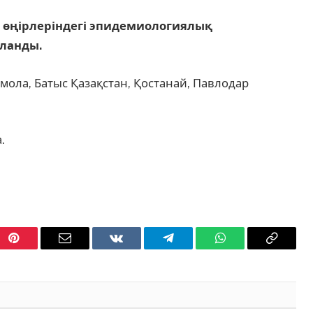
 өңірлеріндегі эпидемиологиялық
ланды.
қмола, Батыс Қазақстан, Қостанай, Павлодар
.
Pinterest
Email
VKontakte
Telegram
WhatsApp
Copy
Link