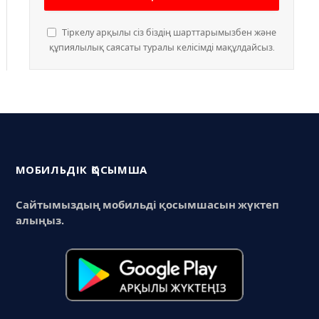
Тіркелу арқылы сіз біздің шарттарымызбен және
құпиялылық саясаты туралы келісімді мақұлдайсыз.
МОБИЛЬДІК ҚОСЫМША
Сайтымыздың мобильді қосымшасын жүктеп
алыңыз.