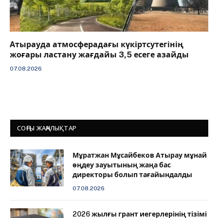
Атырауда атмосферадағы күкіртсутегінің
жоғары ластану жағдайы 3,5 есеге азайды
07.08.2026
СОҢҒЫ ЖАҢАЛЫҚТАР
Мұратжан Мұсайбеков Атырау мұнай
өңдеу зауытының жаңа бас
директоры болып тағайындалды
07.08.2026
2026 жылғы грант иегерлерінің тізімі