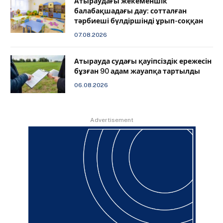
Атыраудағы жекеменшік
балабақшадағы дау: сотталған
тәрбиеші бүлдіршінді ұрып-соққан
07.08.2026
Атырауда судағы қауіпсіздік ережесін
бұзған 90 адам жауапқа тартылды
06.08.2026
Advertisement