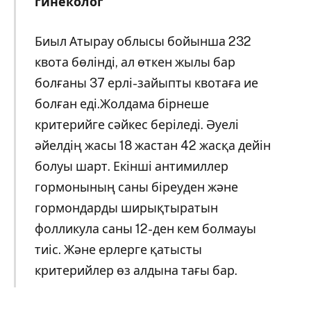
гинеколог
Биыл Атырау облысы бойынша 232
квота бөлінді, ал өткен жылы бар
болғаны 37 ерлі-зайыпты квотаға ие
болған еді.Жолдама бірнеше
критерийге сәйкес беріледі. Әуелі
әйелдің жасы 18 жастан 42 жасқа дейін
болуы шарт. Екінші антимиллер
гормонының саны біреуден және
гормондарды ширықтыратын
фолликула саны 12-ден кем болмауы
тиіс. Және ерлерге қатысты
критерийлер өз алдына тағы бар.