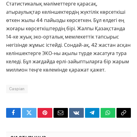
Статистикалық мәліметтерге қарасақ,
атыраулықтар келіншектердің жүктілік көрсеткіші
өткен жылы 44 пайызды көрсеткен. Бұл елдегі ең
жоғары көрсеткіштердің бірі. Жалпы Қазақстанда
14-ке жуық эко-орталық мемлекеттік тапсырыс
негізінде жұмыс істейді. Сондай-ақ, 42 жастан асқан
келіншектерге ЭКО-ны ақылы түрде жасатуға тура
келеді. Бұл жағдайда ерлі-зайыптыларға бір жарым
миллион теңге көлемінде қаражат қажет.
Caspian
Facebook
Twitter
Pinterest
Email
VKontakte
Telegram
WhatsApp
Copy
Link