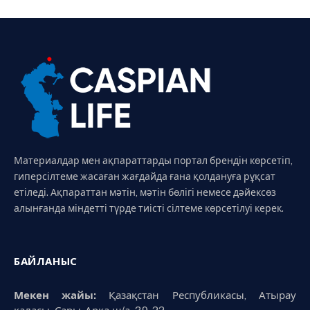
Материалдар мен ақпараттарды портал брендін көрсетіп,
гиперсілтеме жасаған жағдайда ғана қолдануға рұқсат
етіледі. Ақпараттан мәтін, мәтін бөлігі немесе дәйексөз
алынғанда міндетті түрде тиісті сілтеме көрсетілуі керек.
БАЙЛАНЫС
Мекен жайы:
Қазақстан Республикасы, Атырау