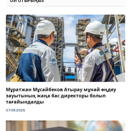
ОҚИ ОТЫРЫҢЫЗ
Мұратжан Мұсайбеков Атырау мұнай өңдеу
зауытының жаңа бас директоры болып
тағайындалды
07.08.2026