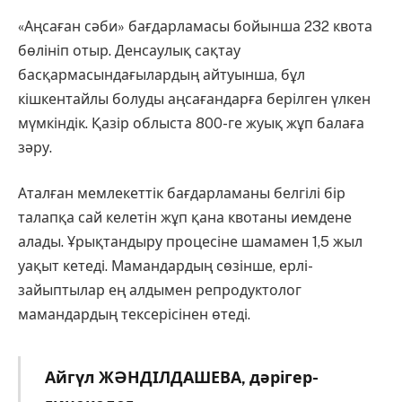
«Аңсаған сәби» бағдарламасы бойынша 232 квота
бөлініп отыр. Денсаулық сақтау
басқармасындағылардың айтуынша, бұл
кішкентайлы болуды аңсағандарға берілген үлкен
мүмкіндік. Қазір облыста 800-ге жуық жұп балаға
зәру.
Аталған мемлекеттік бағдарламаны белгілі бір
талапқа сай келетін жұп қана квотаны иемдене
алады. Ұрықтандыру процесіне шамамен 1,5 жыл
уақыт кетеді. Мамандардың сөзінше, ерлі-
зайыптылар ең алдымен репродуктолог
мамандардың тексерісінен өтеді.
Айгүл ЖӘНДІЛДАШЕВА, дәрігер-