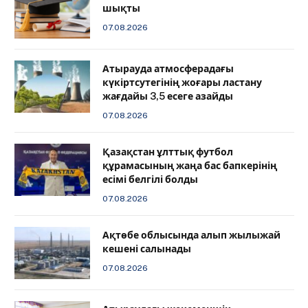
шықты
07.08.2026
Атырауда атмосферадағы
күкіртсутегінің жоғары ластану
жағдайы 3,5 есеге азайды
07.08.2026
Қазақстан ұлттық футбол
құрамасының жаңа бас бапкерінің
есімі белгілі болды
07.08.2026
Ақтөбе облысында алып жылыжай
кешені салынады
07.08.2026