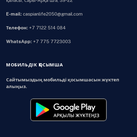
қаласы, Сары-Арқа ш/а, 39-22
E-mail:
caspianlife2050@gmail.com
Телефон:
+7 7122 514 084
WhatsApp:
+7 775 7723003
МОБИЛЬДІК ҚОСЫМША
Сайтымыздың мобильді қосымшасын жүктеп
алыңыз.