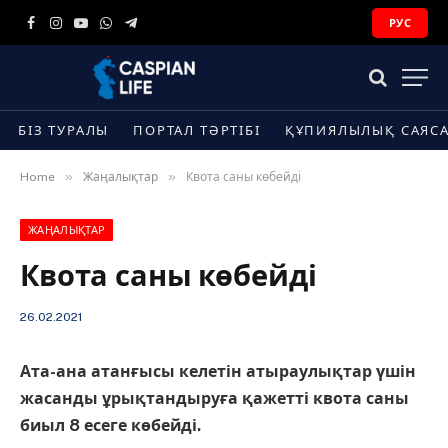
РУС
Facebook
Instagram
YouTube
WhatsApp
Telegram
БІЗ ТУРАЛЫ
ПОРТАЛ ТӘРТІБІ
ҚҰПИЯЛЫЛЫҚ САЯС
»
»
Home
Жаңалықтар
Квота саны көбейді
ЖАҢАЛЫҚТАР
Квота саны көбейді
26.02.2021
Ата-ана атанғысы келетін атыраулықтар үшін
жасанды ұрықтандыруға қажетті квота саны
биыл 8 есеге көбейді.