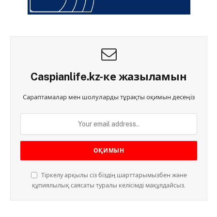
Caspianlife.kz-ке жазыламын
Сараптамалар мен шолуларды тұрақты оқимын десеңіз
Тіркелу арқылы сіз біздің шарттарымызбен және
құпиялылық саясаты туралы келісімді мақұлдайсыз.