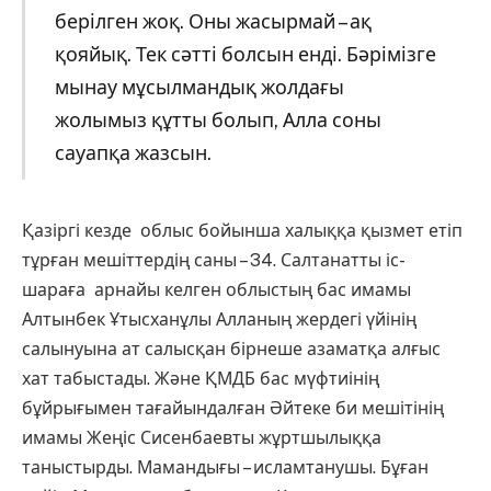
берілген жоқ. Оны жасырмай – ақ
қояйық. Тек сәтті болсын енді. Бәрімізге
мынау мұсылмандық жолдағы
жолымыз құтты болып, Алла соны
сауапқа жазсын.
Қазіргі кезде облыс бойынша халыққа қызмет етіп
тұрған мешіттердің саны – 34. Салтанатты іс-
шараға арнайы келген облыстың бас имамы
Алтынбек Ұтысханұлы Алланың жердегі үйінің
салынуына ат салысқан бірнеше азаматқа алғыс
хат табыстады. Және ҚМДБ бас мүфтиінің
бұйрығымен тағайындалған Әйтеке би мешітінің
имамы Жеңіс Сисенбаевты жұртшылыққа
таныстырды. Мамандығы – исламтанушы. Бұған