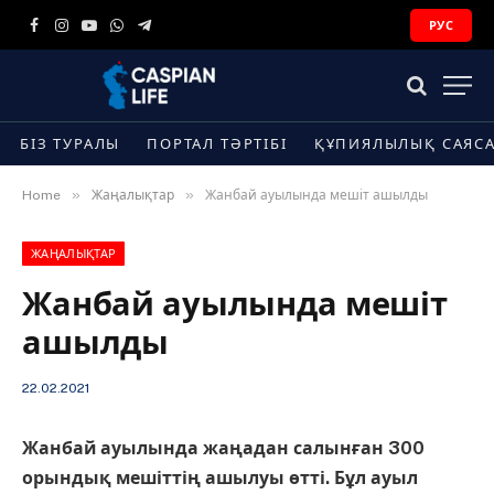
РУС
Facebook
Instagram
YouTube
WhatsApp
Telegram
БІЗ ТУРАЛЫ
ПОРТАЛ ТӘРТІБІ
ҚҰПИЯЛЫЛЫҚ САЯС
»
»
Home
Жаңалықтар
Жанбай ауылында мешіт ашылды
ЖАҢАЛЫҚТАР
Жанбай ауылында мешіт
ашылды
22.02.2021
Жанбай ауылында жаңадан салынған 300
орындық мешіттің ашылуы өтті. Бұл ауыл