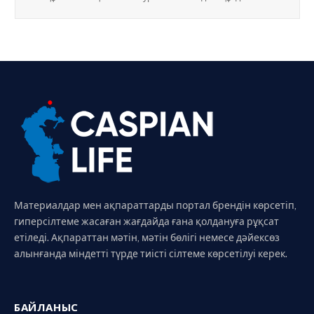
Материалдар мен ақпараттарды портал брендін көрсетіп,
гиперсілтеме жасаған жағдайда ғана қолдануға рұқсат
етіледі. Ақпараттан мәтін, мәтін бөлігі немесе дәйексөз
алынғанда міндетті түрде тиісті сілтеме көрсетілуі керек.
БАЙЛАНЫС