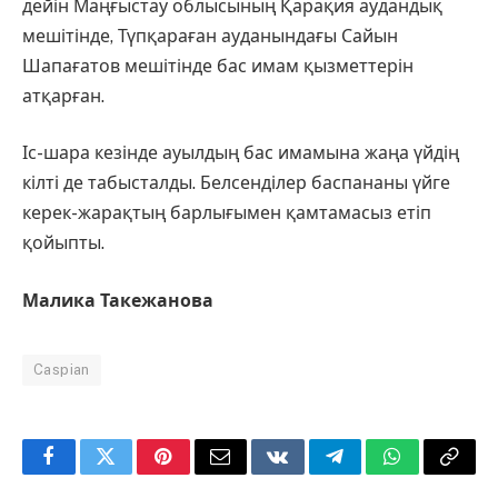
дейін Маңғыстау облысының Қарақия аудандық
мешітінде, Түпқараған ауданындағы Сайын
Шапағатов мешітінде бас имам қызметтерін
атқарған.
Іс-шара кезінде ауылдың бас имамына жаңа үйдің
кілті де табысталды. Белсенділер баспананы үйге
керек-жарақтың барлығымен қамтамасыз етіп
қойыпты.
Малика Такежанова
Caspian
Facebook
Twitter
Pinterest
Email
VKontakte
Telegram
WhatsApp
Copy