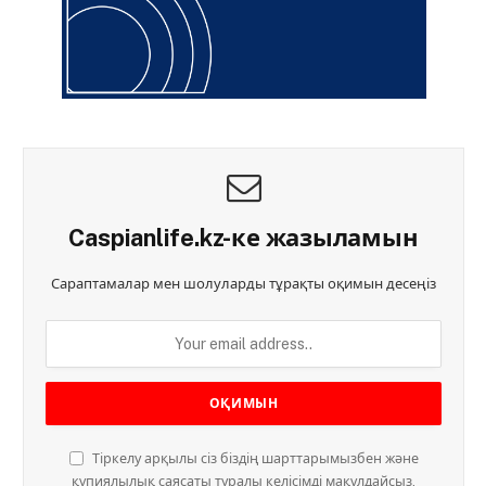
Caspianlife.kz-ке жазыламын
Сараптамалар мен шолуларды тұрақты оқимын десеңіз
Тіркелу арқылы сіз біздің шарттарымызбен және
құпиялылық саясаты туралы келісімді мақұлдайсыз.