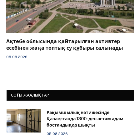
Ақтөбе облысында қайтарылған активтер
есебінен жаңа топтық су құбыры салынады
05.08.2026
СОҢҒЫ ЖАҢАЛЫҚТАР
Рақымшылық нәтижесінде
Қазақстанда 1300-ден астам адам
бостандыққа шықты
05.08.2026