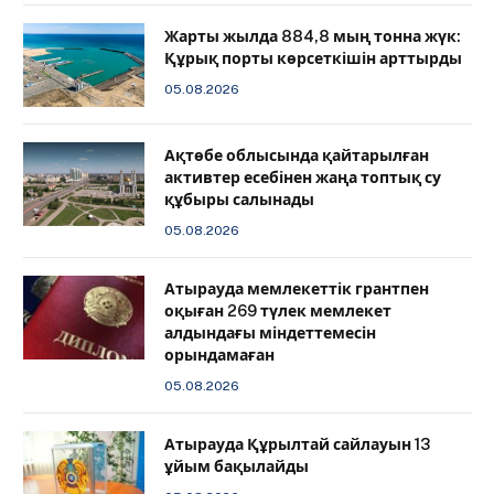
Жарты жылда 884,8 мың тонна жүк:
Құрық порты көрсеткішін арттырды
05.08.2026
Ақтөбе облысында қайтарылған
активтер есебінен жаңа топтық су
құбыры салынады
05.08.2026
Атырауда мемлекеттік грантпен
оқыған 269 түлек мемлекет
алдындағы міндеттемесін
орындамаған
05.08.2026
Атырауда Құрылтай сайлауын 13
ұйым бақылайды