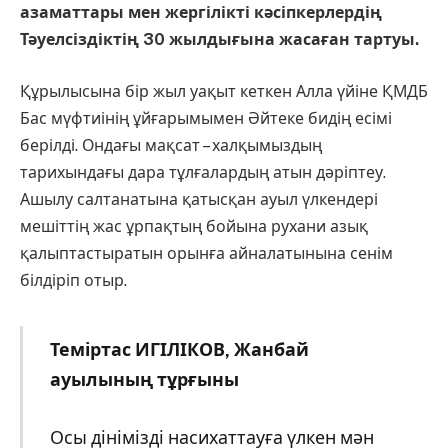
азаматтары мен жергілікті кәсіпкерлердің
Тәуелсіздіктің 30 жылдығына жасаған тартуы.
Құрылысына бір жыл уақыт кеткен Алла үйіне ҚМДБ
Бас мүфтиінің ұйғарымымен Әйтеке бидің есімі
берілді. Ондағы мақсат – халқымыздың
тарихындағы дара тұлғалардың атын дәріптеу.
Ашылу салтанатына қатысқан ауыл үлкендері
мешіттің жас ұрпақтың бойына рухани азық
қалыптастыратын орынға айналатынына сенім
білдіріп отыр.
Теміртас ИГІЛІКОВ, Жанбай
ауылының тұрғыны
Осы дінімізді насихаттауға үлкен мән