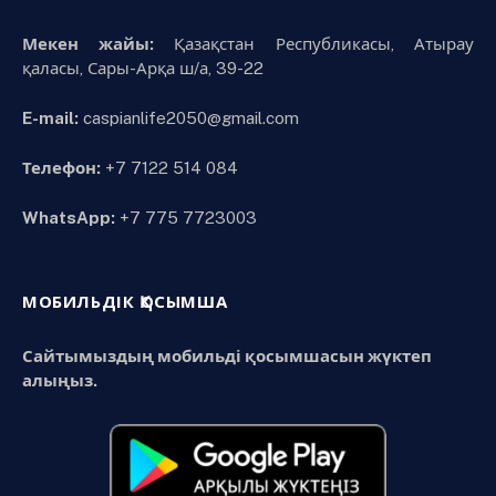
Мекен жайы:
Қазақстан Республикасы, Атырау
қаласы, Сары-Арқа ш/а, 39-22
E-mail:
caspianlife2050@gmail.com
Телефон:
+7 7122 514 084
WhatsApp:
+7 775 7723003
МОБИЛЬДІК ҚОСЫМША
Сайтымыздың мобильді қосымшасын жүктеп
алыңыз.