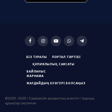
Facebook
Instagram
YouTube
WhatsApp
Telegram
БІЗ ТУРАЛЫ
ПОРТАЛ ТӘРТІБІ
ҚҰПИЯЛЫЛЫҚ САЯСАТЫ
БАЙЛАНЫС
ЖАРНАМА
ЖАҒДАЙДЫҢ КУӘГЕРІ БОЛСАҢЫЗ
©2020 - 2026 / CaspianLife ақпараттық агенттігі / Барлық
құқықтар сақталған.