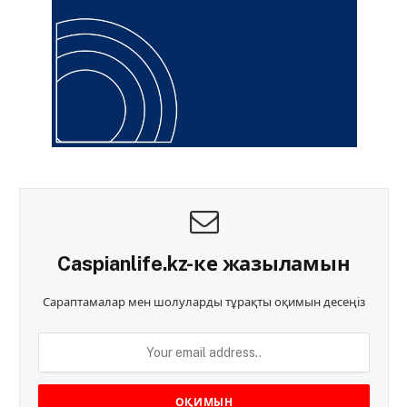
Caspianlife.kz-ке жазыламын
Сараптамалар мен шолуларды тұрақты оқимын десеңіз