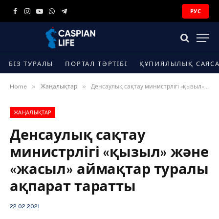
РУС
Facebook
Instagram
YouTube
WhatsApp
Telegram
БІЗ ТУРАЛЫ
ПОРТАЛ ТӘРТІБІ
ҚҰПИЯЛЫЛЫҚ САЯС
»
»
Home
Жаңалықтар
Денсаулық сақтау министрлігі «қызыл» және «жасыл» аймақтар туралы ақпарат таратты
ЖАҢАЛЫҚТАР
Денсаулық сақтау
министрлігі «қызыл» және
«жасыл» аймақтар туралы
ақпарат таратты
22.02.2021