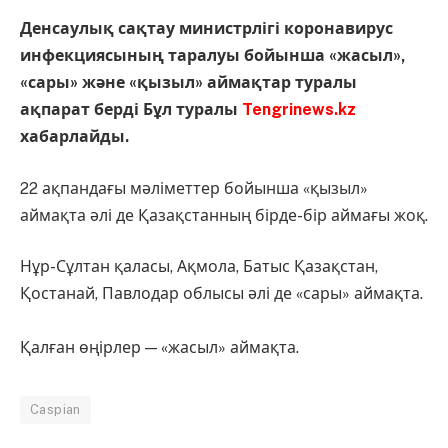
Денсаулық сақтау министрлігі коронавирус
инфекциясының таралуы бойынша «жасыл»,
«сары» және «қызыл» аймақтар туралы
ақпарат берді Бұл туралы
Tengrinews.kz
хабарлайды.
22 ақпандағы мәліметтер бойынша «қызыл»
аймақта әлі де Қазақстанның бірде-бір аймағы жоқ.
Нұр-Сұлтан қаласы, Ақмола, Батыс Қазақстан,
Қостанай, Павлодар облысы әлі де «сары» аймақта.
⠀
Қалған өңірлер — «жасыл» аймақта.
Caspian