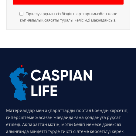
Тіркелу арқылы сіз біздің шарттарымызбен және
құпиялылық саясаты туралы келісімді мақұлдайсыз.
Материалдар мен ақпараттарды портал брендін көрсетіп,
гиперсілтеме жасаған жағдайда ғана қолдануға рұқсат
етіледі. Ақпараттан мәтін, мәтін бөлігі немесе дәйексөз
алынғанда міндетті түрде тиісті сілтеме көрсетілуі керек.