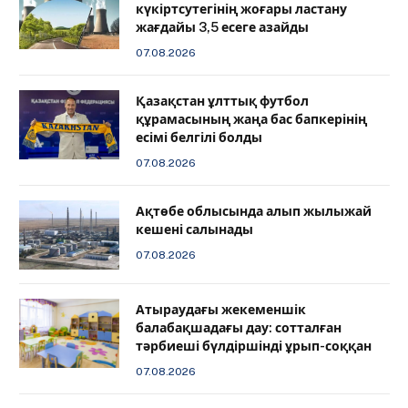
күкіртсутегінің жоғары ластану
жағдайы 3,5 есеге азайды
07.08.2026
Қазақстан ұлттық футбол
құрамасының жаңа бас бапкерінің
есімі белгілі болды
07.08.2026
Ақтөбе облысында алып жылыжай
кешені салынады
07.08.2026
Атыраудағы жекеменшік
балабақшадағы дау: сотталған
тәрбиеші бүлдіршінді ұрып-соққан
07.08.2026