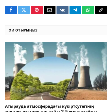
Facebook
Twitter
Pinterest
Email
VKontakte
Telegram
WhatsApp
Copy
Link
ОҚИ ОТЫРЫҢЫЗ
Атырауда атмосферадағы күкіртсутегінің
жоғары ластану жағдайы 3,5 есеге азайды