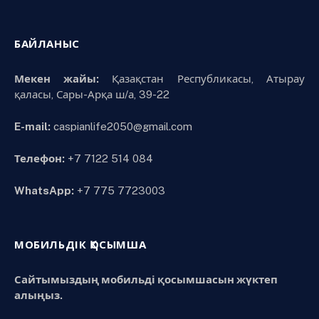
БАЙЛАНЫС
Мекен жайы:
Қазақстан Республикасы, Атырау
қаласы, Сары-Арқа ш/а, 39-22
E-mail:
caspianlife2050@gmail.com
Телефон:
+7 7122 514 084
WhatsApp:
+7 775 7723003
МОБИЛЬДІК ҚОСЫМША
Сайтымыздың мобильді қосымшасын жүктеп
алыңыз.