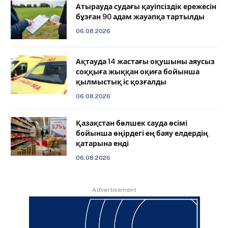
Атырауда судағы қауіпсіздік ережесін
бұзған 90 адам жауапқа тартылды
06.08.2026
Ақтауда 14 жастағы оқушыны аяусыз
соққыға жыққан оқиға бойынша
қылмыстық іс қозғалды
06.08.2026
Қазақстан бөлшек сауда өсімі
бойынша өңірдегі ең баяу елдердің
қатарына енді
06.08.2026
Advertisement