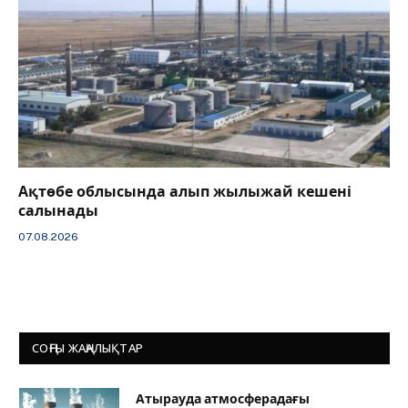
Ақтөбе облысында алып жылыжай кешені
салынады
07.08.2026
СОҢҒЫ ЖАҢАЛЫҚТАР
Атырауда атмосферадағы