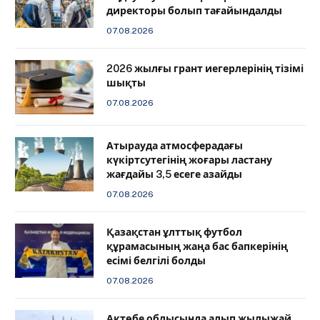
директоры болып тағайындалды
07.08.2026
2026 жылғы грант иегерлерінің тізімі
шықты
07.08.2026
Атырауда атмосферадағы
күкіртсутегінің жоғары ластану
жағдайы 3,5 есеге азайды
07.08.2026
Қазақстан ұлттық футбол
құрамасының жаңа бас бапкерінің
есімі белгілі болды
07.08.2026
Ақтөбе облысында алып жылыжай