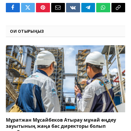
Facebook
Twitter
Pinterest
Email
VKontakte
Telegram
WhatsApp
Copy
Link
ОҚИ ОТЫРЫҢЫЗ
Мұратжан Мұсайбеков Атырау мұнай өңдеу
зауытының жаңа бас директоры болып