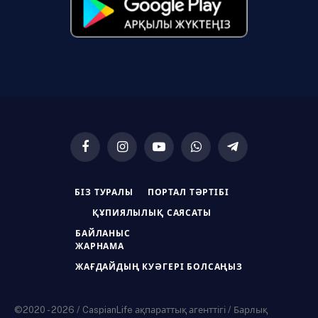
Facebook
Instagram
YouTube
WhatsApp
Telegram
БІЗ ТУРАЛЫ
ПОРТАЛ ТӘРТІБІ
ҚҰПИЯЛЫЛЫҚ САЯСАТЫ
БАЙЛАНЫС
ЖАРНАМА
ЖАҒДАЙДЫҢ КУӘГЕРІ БОЛСАҢЫЗ
©2020 - 2026 / CaspianLife ақпараттық агенттігі / Барлық