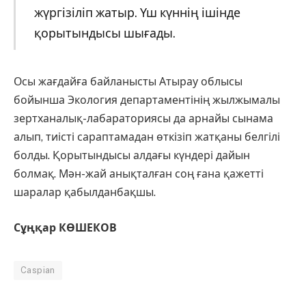
жүргізіліп жатыр. Үш күннің ішінде
қорытындысы шығады.
Осы жағдайға байланысты Атырау облысы
бойынша Экология департаментінің жылжымалы
зертханалық-лабараториясы да арнайы сынама
алып, тиісті сараптамадан өткізіп жатқаны белгілі
болды. Қорытындысы алдағы күндері дайын
болмақ. Мән-жай анықталған соң ғана қажетті
шаралар қабылданбақшы.
Сұңқар КӨШЕКОВ
Caspian