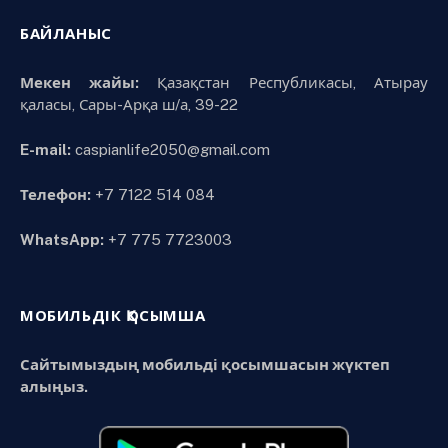
БАЙЛАНЫС
Мекен жайы:
Қазақстан Республикасы, Атырау
қаласы, Сары-Арқа ш/а, 39-22
E-mail:
caspianlife2050@gmail.com
Телефон:
+7 7122 514 084
WhatsApp:
+7 775 7723003
МОБИЛЬДІК ҚОСЫМША
Сайтымыздың мобильді қосымшасын жүктеп
алыңыз.