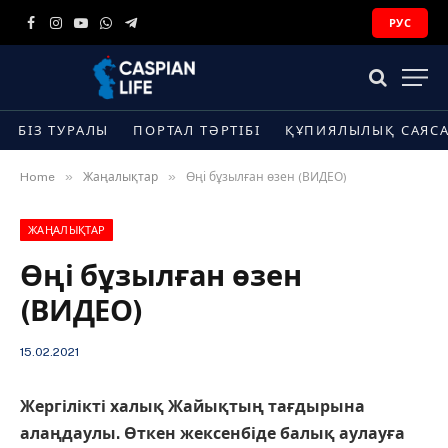
РУС
Facebook
Instagram
YouTube
WhatsApp
Telegram
БІЗ ТУРАЛЫ
ПОРТАЛ ТӘРТІБІ
ҚҰПИЯЛЫЛЫҚ САЯС
»
»
Home
Жаңалықтар
Өңі бұзылған өзен (ВИДЕО)
ЖАҢАЛЫҚТАР
Өңі бұзылған өзен
(ВИДЕО)
15.02.2021
Жергілікті халық Жайықтың тағдырына
алаңдаулы. Өткен жексенбіде балық аулауға