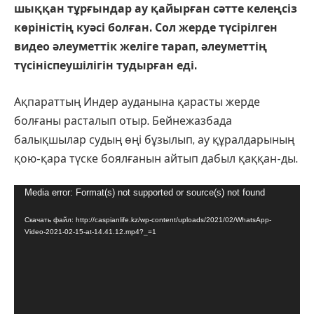
шыққан тұрғындар ау қайырған сәтте келеңсіз
көріністің куәсі болған. Сол жерде түсірілген
видео әлеуметтік желіге тарап, әлеуметтің
түсініспеушілігін тудырған еді.
Ақпараттың Индер ауданына қарасты жерде
болғаны расталып отыр. Бейнежазбада
балықшылар судың өңі бұзылып, ау құралдарының
қою-қара түске боялғанын айтып дабыл қаққан-ды.
Видеоплеер
Media error: Format(s) not supported or source(s) not found
Скачать файл: http://caspianlife.kz/wp-content/uploads/2021/02/WhatsApp-
Video-2021-02-15-at-14.41.12.mp4?_=1