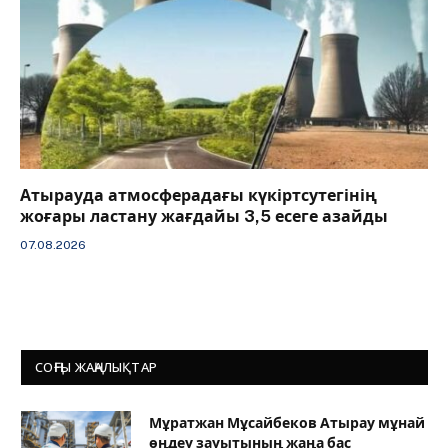
Атырауда атмосферадағы күкіртсутегінің
жоғары ластану жағдайы 3,5 есеге азайды
07.08.2026
СОҢҒЫ ЖАҢАЛЫҚТАР
Мұратжан Мұсайбеков Атырау мұнай
өңдеу зауытының жаңа бас