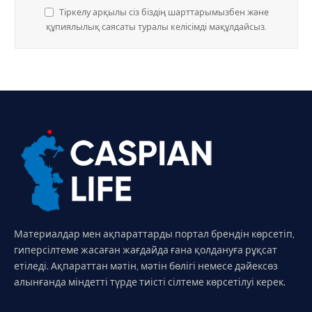
Тіркелу арқылы сіз біздің шарттарымызбен және
құпиялылық саясаты туралы келісімді мақұлдайсыз.
Материалдар мен ақпараттарды портал брендін көрсетіп,
гиперсілтеме жасаған жағдайда ғана қолдануға рұқсат
етіледі. Ақпараттан мәтін, мәтін бөлігі немесе дәйексөз
алынғанда міндетті түрде тиісті сілтеме көрсетілуі керек.