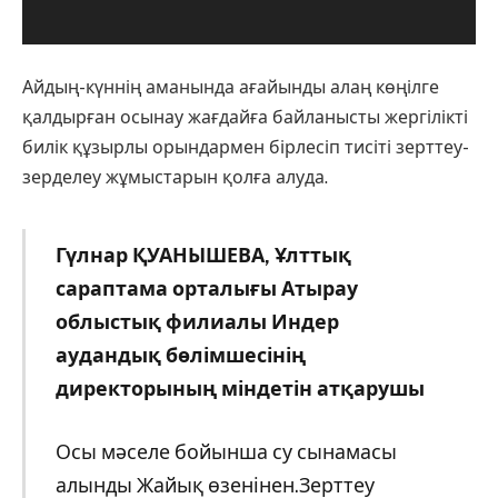
Айдың-күннің аманында ағайынды алаң көңілге
қалдырған осынау жағдайға байланысты жергілікті
билік құзырлы орындармен бірлесіп тисіті зерттеу-
зерделеу жұмыстарын қолға алуда.
Гүлнар ҚУАНЫШЕВА, Ұлттық
сараптама орталығы Атырау
облыстық филиалы Индер
аудандық бөлімшесінің
директорының міндетін атқарушы
Осы мәселе бойынша су сынамасы
алынды Жайық өзенінен.Зерттеу