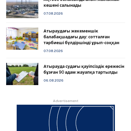
кешені салынады
07.08.2026
Атыраудағы жекеменшік
балабақшадағы дау: сотталған
тәрбиеші бүлдіршінді ұрып-соққан
07.08.2026
Атырауда судағы қауіпсіздік ережесін
бұзған 90 адам жауапқа тартылды
06.08.2026
Advertisement