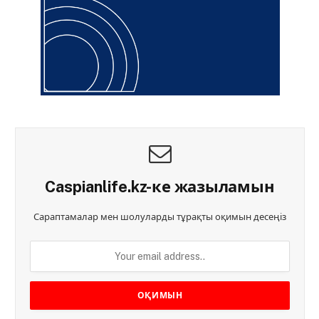
Caspianlife.kz-ке жазыламын
Сараптамалар мен шолуларды тұрақты оқимын десеңіз