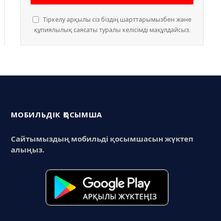
Тіркелу арқылы сіз біздің шарттарымызбен және
құпиялылық саясаты туралы келісімді мақұлдайсыз.
МОБИЛЬДІК ҚОСЫМША
Сайтымыздың мобильді қосымшасын жүктеп
алыңыз.