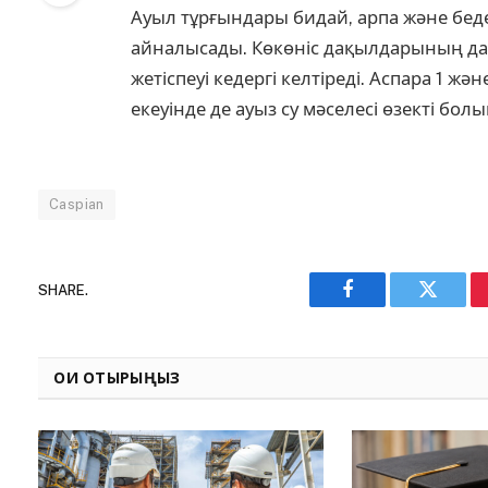
Ауыл тұрғындары бидай, арпа және бе
айналысады. Көкөніс дақылдарының да
жетіспеуі кедергі келтіреді. Аспара 1 ж
екеуінде де ауыз су мәселесі өзекті болы
Caspian
SHARE.
Facebook
Twitter
ОҚИ ОТЫРЫҢЫЗ