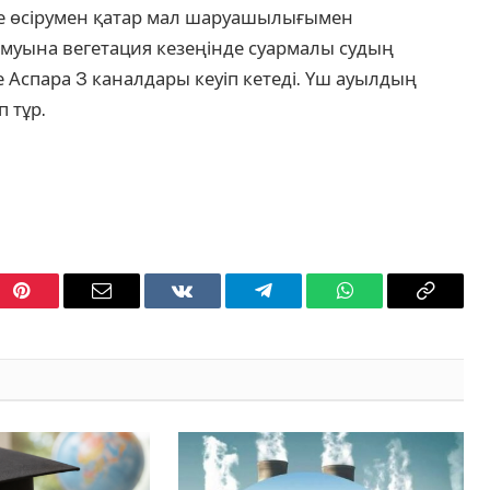
де өсірумен қатар мал шаруашылығымен
муына вегетация кезеңінде суармалы судың
әне Аспара 3 каналдары кеуіп кетеді. Үш ауылдың
п тұр.
Pinterest
Email
VKontakte
Telegram
WhatsApp
Copy
Link