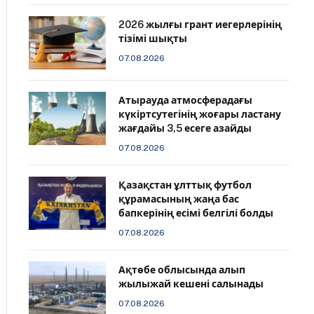
2026 жылғы грант иегерлерінің
тізімі шықты
07.08.2026
Атырауда атмосферадағы
күкіртсутегінің жоғары ластану
жағдайы 3,5 есеге азайды
07.08.2026
Қазақстан ұлттық футбол
құрамасының жаңа бас
бапкерінің есімі белгілі болды
07.08.2026
Ақтөбе облысында алып
жылыжай кешені салынады
07.08.2026