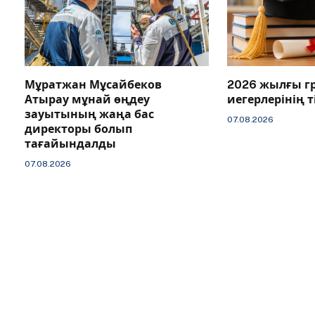
Мұратжан Мұсайбеков
2026 жылғы г
Атырау мұнай өңдеу
иегерлерінің 
зауытының жаңа бас
07.08.2026
директоры болып
тағайындалды
07.08.2026