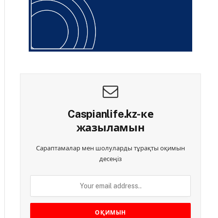
Caspianlife.kz-ке
жазыламын
Сараптамалар мен шолуларды тұрақты оқимын
десеңіз