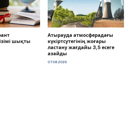
рант
Атырауда атмосферадағы
тізімі шықты
күкіртсутегінің жоғары
ластану жағдайы 3,5 есеге
азайды
07.08.2026