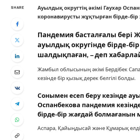
Ауылдық округтің әкімі Гаухар Оспа
SHARE
коронавирусты жұқтырған бірде-бір
Пандемия басталғалы бері
ауылдық округінде бірде-бі
шалдықпаған, – деп хабарл
Жамбыл облысының әкімі Бердібек Сап
кезінде бір қызық дерек белгілі болды.
Сонымен есеп беру кезінде ауы
Оспанбекова пандемия кезінд
бірде-бір жағдай болмағанын 
Аспара, Қайыңдысай және Құмарық елді