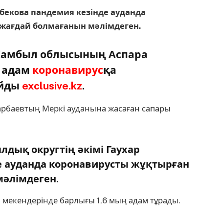
нбекова пандемия кезінде ауданда
 жағдай болмағанын мәлімдеген.
 Жамбыл облысының Аспара
р адам
коронавирус
қа
айды
exclusive.kz
.
арбаевтың Меркі ауданына жасаған сапары
лдық округтің әкімі Гаухар
е ауданда коронавирусты жұқтырған
мәлімдеген.
 мекендерінде барлығы 1,6 мың адам тұрады.