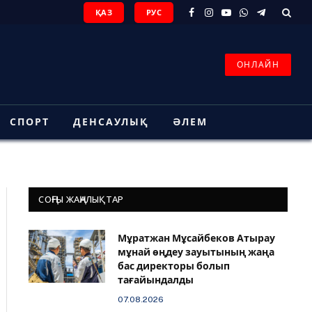
ҚАЗ
РУС
Facebook
Instagram
YouTube
WhatsApp
Telegram
ОНЛАЙН
СПОРТ
ДЕНСАУЛЫҚ
ӘЛЕМ
СОҢҒЫ ЖАҢАЛЫҚТАР
Мұратжан Мұсайбеков Атырау
мұнай өңдеу зауытының жаңа
бас директоры болып
тағайындалды
07.08.2026