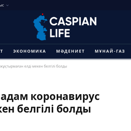
ыс
АТ
ЭКОНОМИКА
МӘДЕНИЕТ
МҰНАЙ-ГАЗ
 жұқтырмаған елді мекен белгілі болды
р адам коронавирус
ен белгілі болды