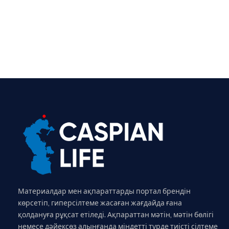
Материалдар мен ақпараттарды портал брендін
көрсетіп, гиперсілтеме жасаған жағдайда ғана
қолдануға рұқсат етіледі. Ақпараттан мәтін, мәтін бөлігі
немесе дәйексөз алынғанда міндетті түрде тиісті сілтеме