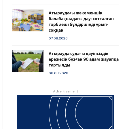
Атыраудағы жекеменшік
балабақшадағы дау: сотталған
тәрбиеші бүлдіршінді ұрып-
соққан
07.08.2026
Атырауда судағы қауіпсіздік
ережесін бұзған 90 адам жауапқа
тартылды
06.08.2026
Advertisement