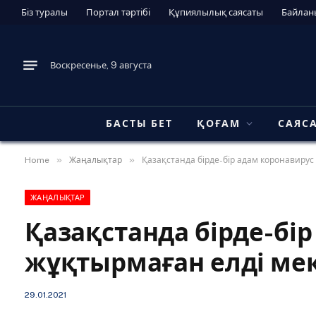
Біз туралы
Портал тәртібі
Құпиялылық саясаты
Байлан
Воскресенье, 9 августа
БАСТЫ БЕТ
ҚОҒАМ
САЯС
»
»
Home
Жаңалықтар
Қазақстанда бірде-бір адам коронавирус
ЖАҢАЛЫҚТАР
Қазақстанда бірде-бі
жұқтырмаған елді мек
29.01.2021