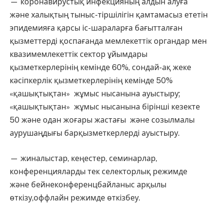
— коронавирустық инфекцияның алдын алуға
және халықтың тыныс-тіршілігін қамтамасыз ететін
эпидемияға қарсы іс-шараларға бағытталған
қызметтерді қоспағанда мемлекеттік органдар мен
квазимемлекеттік сектор ұйымдары
қызметкерлерінің кемінде 60%, сондай-ақ жеке
кәсіпкерлік қызметкерлерінің кемінде 50%
«қашықтықтан» жұмыс нысанына ауыстыру;
«қашықтықтан» жұмыс нысанына бірінші кезекте
50 және одан жоғары жастағы және созылмалы
аурушаңдығы барқызметкерлерді ауыстыру.
— жиналыстар, кеңестер, семинарлар,
конференцияларды тек селекторлық режимде
және бейнеконференцбайланыс арқылы
өткізу,оффлайн режимде өткізбеу.