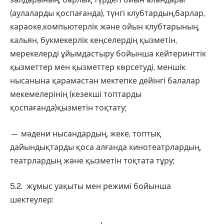
(аулаларды қоспағанда), түнгі клубтардың,барлар,
караоке,компьютерлік және ойын клубтарының,
кальян, букмекерлік кеңселердің қызметін,
мерекелерді ұйымдастыру бойынша кейтерингтік
қызметтер мен қызметтер көрсетуді, меншік
нысанына қарамастан мектепке дейінгі балалар
мекемелерінің (кезекші топтарды
қоспағанда)қызметін тоқтату;
— мәдени нысандардың, жеке, топтық
дайындықтарды қоса алғанда кинотеатрлардың,
театрлардың және қызметін тоқтата тұру;
5.2. жұмыс уақыты мен режимі бойынша
шектеулер: