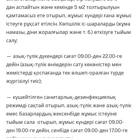
дан аспайтын және кемінде 5 м2 толтырылуын
қамтамасыз ете отырып, жұмыс күндері ғана жұмыс
істеуге рұқсат етілсін. Көпшілік іс-шараларды (жұма
намазы, діни жоралғылар және т. б.) өткізуге тыйым
салу;
— азық-түлік дүкендері сағат 09.00-ден 22.00-ге
дейін (азық-түлік өнімдерін сату көкөністер мен
жемістерді қоспағанда тек өлшеп-оралған түрде
жүргізілуі тиіс);
— күшейтілген санитарлық-дезинфекциялық
режимді сақтай отырып, азық-түлік және азық-түлік
емес базарлардың жексенбіде жұмыс істеуіне
тыйым сала отырып, жұмыс күндері сағат 09.00-
ден 19.00-ге дейін, сенбіде сағат 09.00-ден 17.00-ге