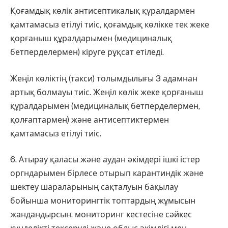
Қоғамдық көлік антисептикалық құралдармен
қамтамасыз етілуі тиіс, қоғамдық көлікке тек жеке
қорғаныш құралдарымен (медициналық
бетперделермен) кіруге рұқсат етіледі.
Жеңіл көліктің (такси) толымдылығы 3 адамнан
артық болмауы тиіс. Жеңіл көлік жеке қорғаныш
құралдарымен (медициналық бетперделермен,
қолғаптармен) және антисептиктермен
қамтамасыз етілуі тиіс.
6. Атырау қаласы және аудан әкімдері ішкі істер
оргндарымен бірлесе отырып карантиндік және
шектеу шараларының сақталуын бақылау
бойынша мониторингтік топтардың жұмысын
жандандырсын, мониторинг кестесіне сәйкес