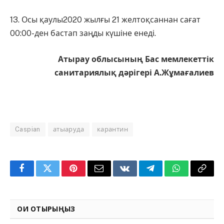
13. Осы қаулы2020 жылғы 21 желтоқсаннан сағат
00:00-ден бастап заңды күшіне енеді.
Атырау облысының Бас мемлекеттік
санитариялық дәрігері А.Жұмағалиев
Caspian
атыаруда
карантин
Facebook
Twitter
Pinterest
Email
VKontakte
Telegram
WhatsApp
Copy
Link
ОҚИ ОТЫРЫҢЫЗ