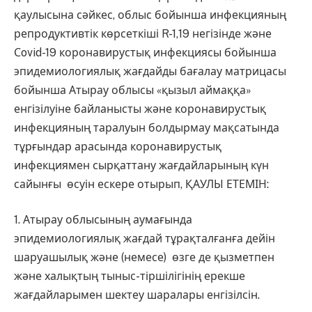
қаулысына сәйкес, облыс бойынша инфекцияның
репродуктивтік көрсеткіші R-1,19 негізінде және
Сovid-19 коронавирустық инфекциясы бойынша
эпидемиологиялық жағдайды бағалау матрицасы
бойынша Атырау облысы «қызыл аймаққа»
енгізілуіне байланысты және коронавирустық
инфекцияның таралуын болдырмау мақсатында
тұрғындар арасында коронавирустық
инфекциямен сырқаттану жағдайларының күн
сайынғы өсуін ескере отырып, ҚАУЛЫ ЕТЕМІН:
1. Атырау облысының аумағында
эпидемиологиялық жағдай тұрақталғанға дейін
шаруашылық және (немесе) өзге де қызметпен
және халықтың тыныс-тіршілігінің ерекше
жағдайларымен шектеу шаралары енгізілсін.