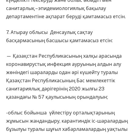
күнделікті тексеруді және облыс әкімдігі мен
санитарлық – эпидемиологиялық бақылау
департаментіне ақпарат беруді қамтамасыз етсін.
7. Атырау облысы Денсаулық сақтау
басқармасының басшысы қамтамасыз етсін:
— Қазақстан Республикасының халқы арасында
коронавирустық инфекция ауруының алдын алу
жөніндегі шараларды одан әрі күшейту туралы
Қазақстан Республикасының Бас мемлекеттік
санитариялық дәрігерінің 2020 жылғы 23
қазандағы № 57 қаулысының орындалуын;
-облыс бойынша үйлестіру орталықтарының
жұмысын жандандыру, карантиндік іс-шаралардың
бұзылуы туралы шұғыл хабарламалардың уақтылы