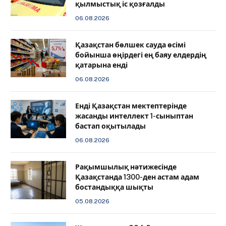
қылмыстық іс қозғалды
06.08.2026
Қазақстан бөлшек сауда өсімі
бойынша өңірдегі ең баяу елдердің
қатарына енді
06.08.2026
️Енді Қазақстан мектептерінде
жасанды интеллект 1-сыныптан
бастап оқытылады
06.08.2026
Рақымшылық нәтижесінде
Қазақстанда 1300-ден астам адам
бостандыққа шықты
05.08.2026