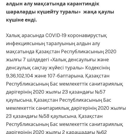
алдын алу мақсатында карантиндік
шараларды күшейту туралы» жаңа қаулы
күшіне енді.
Халық арасында COVID-19 коронавирустық
инфекциясының таралуының алдын алу
мақсатында Қазақстан Республикасының 2020
жылғы 7 шілдедегі «Халық денсаулығы және
денсаулық сақтау жүйесі туралы» Кодексінің
9,36,102,104 және 107-баптарына, Қазақстан
Республикасының Бас мемлекеттік санитариялық
дәрігерінің 2020 жылғы 23 қазандағы №57
қаулысына, Қазақстан Республикасының Бас
мемлекеттік санитариялық дәрігерінің 2020 жылғы
23 қазандағы №58 қаулысына, Қазақстан
Республикасының Бас мемлекеттік санитариялық
дәрігерінің 2020 жылғы 2 қарашадағы №62