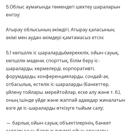
5.Облыс аумағында төмендегі шектеу шараларын
енгізу:
Атырау облысының әкімдігі, Атырау қаласының
әкімі мен аудан әкімдері қамтамасыз етсін:
5.1 көпшілік іс шараларды(мерекелік, ойын-сауық,
көпшілік мәдени, спорттық, білім беру іс-
шараларды, көрмелерді, корпоративті,
форумдарды, конференцияларды, сондай-ақ
отбасылық, естелік іс-шараларды (банкеттер,
үйлену тойлары, мерейтойлар, еске алу және т. б.),
оның ішінде үйде және жаппай адамдар жиналатын
өзге де іс-шараларды өткізуге тыйым салу;
— барлық ойын-сауық объектілерінің, банкет
залдарының, барлық түрдегі ойын аландары