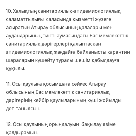
10. Халықтың санитариялық-эпидемиологиялық
саламаттылығы саласында қызметті жүзеге
асыратын Атырау облысының қалалары мен
аудандарының тиісті аумағындағы Бас мемлекеттік
санитариялық дәрігерлері қалыптасқан
эпидемиологиялық жағдайға байланысты карантин
шараларын күшейту туралы шешім қабылдауға
құқылы.
11. Осы қаулыға қосымшаға сәйкес Атырау
облысының Бас мемлекеттік санитариялық
дәрігерінің кейбір қаулыларының күші жойылды
деп танылсын.
12. Осы қаулының орындалуын бақылау өзіме
қалдырамын.