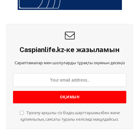
Caspianlife.kz-ке жазыламын
Сараптамалар мен шолуларды тұрақты оқимын десеңіз
Тіркелу арқылы сіз біздің шарттарымызбен және
құпиялылық саясаты туралы келісімді мақұлдайсыз.