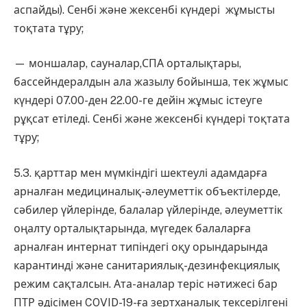
аспайды). Сенбі және жексенбі күндері жұмысты
тоқтата тұру;
— моншалар, сауналар,СПА орталықтары,
бассейндералдын ала жазылу бойынша, тек жұмыс
күндері 07.00-ден 22.00-ге дейін жұмыс істеуге
рұқсат етіледі. Сенбі және жексенбі күндері тоқтата
тұру;
5.3. қарттар мен мүмкіндігі шектеулі адамдарға
арналған медициналық-әлеуметтік объектілерде,
сәбилер үйлерінде, балалар үйлерінде, әлеуметтік
оңалту орталықтарында, мүгедек балаларға
арналған интернат типіндегі оқу орындарында
карантинді және санитариялық-дезинфекциялық
режим сақталсын. Ата-аналар теріс нәтижесі бар
ПТР әдісімен COVID-19-ға зертханалық тексерілгені