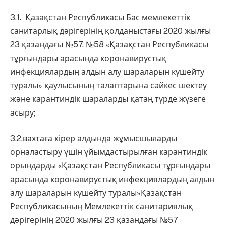
3.1. Қазақстан Республикасы Бас мемлекеттік
санитарлық дәрігерінің қолданыстағы 2020 жылғы
23 қазандағы №57, №58 «Қазақстан Республикасы
тұрғындары арасында коронавирустық
инфекциялардың алдын алу шараларын күшейту
туралы» қаулысының талаптарына сәйкес шектеу
және карантиндік шараларды қатаң түрде жүзеге
асыру;
3.2.вахтаға кірер алдында жұмысшыларды
орналастыру үшін ұйымдастырылған карантиндік
орындарды «Қазақстан Республикасы тұрғындары
арасында коронавирустық инфекциялардың алдын
алу шараларын күшейту туралы»Қазақстан
Республикасының Мемлекеттік санитариялық
дәрігерінің 2020 жылғы 23 қазандағы №57