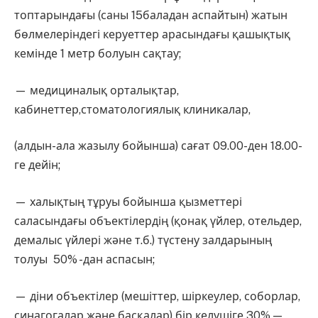
топтарындағы (саны 15баладан аспайтын) жатын
бөлмелеріндегі керуеттер арасындағы қашықтық
кемінде 1 метр болуын сақтау;
— медициналық орталықтар,
кабинеттер,стоматологиялық клиникалар,
(алдын-ала жазылу бойынша) сағат 09.00-ден 18.00-
ге дейін;
— халықтың тұруы бойынша қызметтері
саласындағы объектілердің (қонақ үйлер, отельдер,
демалыс үйлері және т.б.) түстену залдарының
толуы 50% -дан аспасын;
— діни объектілер (мешіттер, шіркеулер, соборлар,
синагогалар және басқалар) бір келушіге 30% —