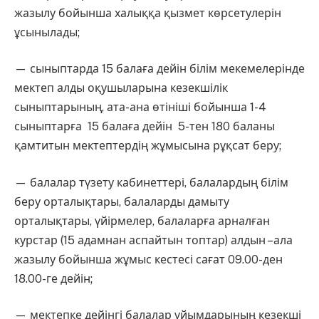
жазылу бойынша халыққа қызмет көрсетулерін
ұсынылады;
— сыныптарда 15 балаға дейін білім мекемелерінде
мектеп алды оқушыларына кезекшілік
сыныптарының, ата-ана өтініші бойынша 1-4
сыныптарға 15 балаға дейін 5-тен 180 баланы
қамтитын мектептердің жұмысына рұқсат беру;
— балалар түзету кабинеттері, балалардың білім
беру орталықтары, балаларды дамыту
орталықтары, үйірмелер, балаларға арналған
курстар (15 адамнан аспайтын топтар) алдын –ала
жазылу бойынша жұмыс кестесі сағат 09.00-ден
18.00-ге дейін;
— мектепке дейінгі балалар ұйымдарының кезекші