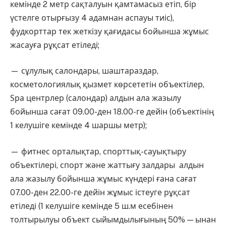
кемінде 2 метр сақталуын қамтамасыз етіп, бір
үстелге отырғызу 4 адамнан аспауы тиіс),
фудкорттар тек жеткізу қағидасы бойынша жұмыс
жасауға рұқсат етіледі;
— сұлулық салондары, шаштараздар,
косметологиялық қызмет көрсететін объектілер,
Ѕра центрлер (салондар) алдын ала жазылу
бойынша сағат 09.00-ден 18.00-ге дейін (объектінің
1 келушіге кемінде 4 шаршы метр);
— фитнес орталықтар, спорттық-сауықтыру
объектілері, спорт және жаттығу залдары алдын
ала жазылу бойынша жұмыс күндері ғана сағат
07.00-ден 22.00-ге дейін жұмыс істеуге рұқсат
етіледі (1 келушіге кемінде 5 ш.м есебінен
толтырылуы объект сыйымдылығының 50% — ынан