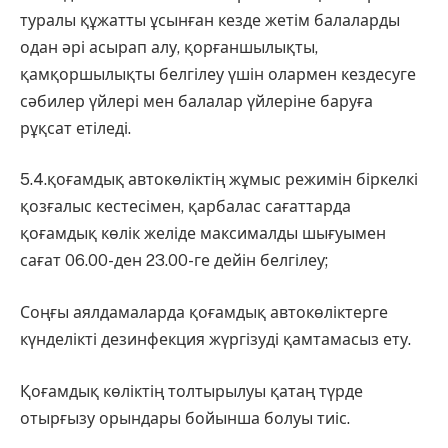
туралы құжатты ұсынған кезде жетім балаларды
одан әрі асырап алу, қорғаншылықты,
қамқоршылықты белгілеу үшін олармен кездесуге
сәбилер үйлері мен балалар үйлеріне баруға
рұқсат етіледі.
5.4.қоғамдық автокөліктің жұмыс режимін біркелкі
қозғалыс кестесімен, қарбалас сағаттарда
қоғамдық көлік желіде максималды шығуымен
сағат 06.00-ден 23.00-ге дейін белгілеу;
Соңғы аялдамаларда қоғамдық автокөліктерге
күнделікті дезинфекция жүргізуді қамтамасыз ету.
Қоғамдық көліктің толтырылуы қатаң түрде
отырғызу орындары бойынша болуы тиіс.