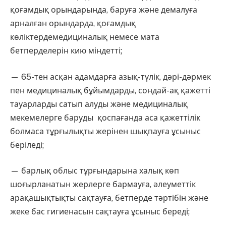
қоғамдық орындарында, баруға және демалуға
арналған орындарда, қоғамдық
көліктердемедициналық немесе мата
бетперделерін кию міндетті;
— 65-тен асқан адамдарға азық-түлік, дәрі-дәрмек
пен медициналық бұйымдарды, сондай-ақ қажетті
тауарларды сатып алуды және медициналық
мекемелерге баруды қоспағанда аса қажеттілік
болмаса тұрғылықты жерінен шықпауға ұсыныс
беріледі;
— барлық облыс тұрғындарына халық көп
шоғырланатын жерлерге бармауға, әлеуметтік
арақашықтықты сақтауға, бетперде тәртібін және
жеке бас гигиенасын сақтауға ұсыныс береді;