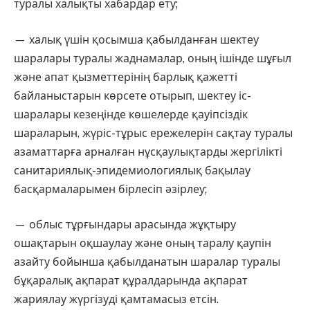
туралы халықты хабардар ету;
— халық үшін қосымша қабылданған шектеу
шаралары туралы жаднамалар, оның ішінде шұғыл
және апат қызметтерінің барлық қажетті
байланыстарын көрсете отырып, шектеу іс-
шаралары кезеңінде көшелерде қауіпсіздік
шараларын, жүріс-тұрыс ережелерін сақтау туралы
азаматтарға арналған нұсқаулықтарды жергілікті
санитариялық-эпидемиологиялық бақылау
басқармаларымен бірлесіп әзірлеу;
— облыс тұрғындары арасында жұқтыру
ошақтарын оқшаулау және оның таралу қаупін
азайту бойынша қабылданатын шаралар туралы
бұқаралық ақпарат құралдарында ақпарат
жариялау жүргізуді қамтамасыз етсін.