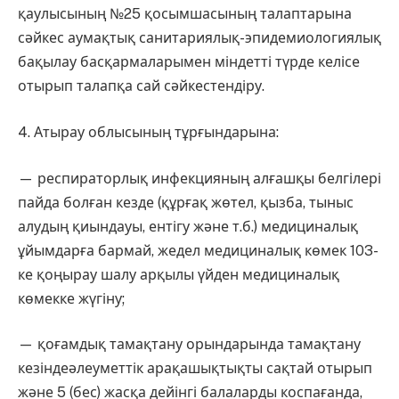
қаулысының №25 қосымшасының талаптарына
сәйкес аумақтық санитариялық-эпидемиологиялық
бақылау басқармаларымен міндетті түрде келісе
отырып талапқа сай сәйкестендіру.
4. Атырау облысының тұрғындарына:
— респираторлық инфекцияның алғашқы белгілері
пайда болған кезде (құрғақ жөтел, қызба, тыныс
алудың қиындауы, ентігу және т.б.) медициналық
ұйымдарға бармай, жедел медициналық көмек 103-
ке қоңырау шалу арқылы үйден медициналық
көмекке жүгіну;
— қоғамдық тамақтану орындарында тамақтану
кезіндеәлеуметтік арақашықтықты сақтай отырып
және 5 (бес) жасқа дейінгі балаларды коспағанда,