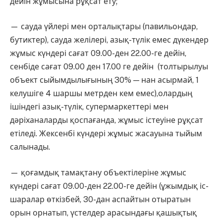
дейін жұмысына рұқсат ету;
— сауда үйлері мен орталықтары (павильондар,
бутиктер), сауда желілері, азық-түлік емес дүкендер
жұмыс күндері сағат 09.00-ден 22.00-ге дейін,
сенбіде сағат 09.00 ден 17.00 ге дейін (толтырылуы
объект сыйымдылығының 30% — нан асырмай, 1
келушіге 4 шаршы метрден кем емес),олардың
ішіндегі азық-түлік, супермаркеттері мен
дәріханаларды қоспағанда, жұмыс істеуіне рұқсат
етіледі. Жексенбі күндері жұмыс жасауына тыйым
салынады.
— қоғамдық тамақтану объектілеріне жұмыс
күндері сағат 09.00-ден 22.00-ге дейін (ұжымдық іс-
шаралар өткізбей, 30-дан аспайтын отыратын
орын орнатып, үстелдер арасындағы қашықтық