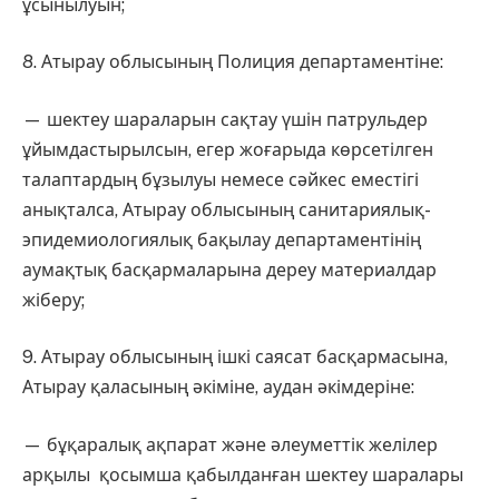
ұсынылуын;
8. Атырау облысының Полиция департаментіне:
— шектеу шараларын сақтау үшін патрульдер
ұйымдастырылсын, егер жоғарыда көрсетілген
талаптардың бұзылуы немесе сәйкес еместігі
анықталса, Атырау облысының санитариялық-
эпидемиологиялық бақылау департаментінің
аумақтық басқармаларына дереу материалдар
жіберу;
9. Атырау облысының ішкі саясат басқармасына,
Атырау қаласының әкіміне, аудан әкімдеріне:
— бұқаралық ақпарат және әлеуметтік желілер
арқылы қосымша қабылданған шектеу шаралары