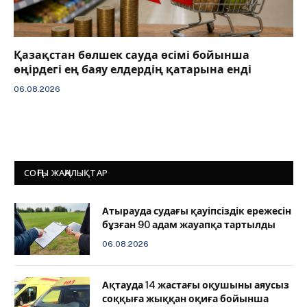
Қазақстан бөлшек сауда өсімі бойынша
өңірдегі ең баяу елдердің қатарына енді
06.08.2026
СОҢҒЫ ЖАҢАЛЫҚТАР
Атырауда судағы қауіпсіздік ережесін
бұзған 90 адам жауапқа тартылды
06.08.2026
Ақтауда 14 жастағы оқушыны аяусыз
соққыға жыққан оқиға бойынша