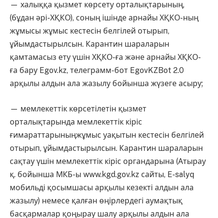
— халыққа қызмет көрсету орталықтарының,
(бұдан әрі-ХҚКО), соның ішінде арнайы ХҚКО-ның
жұмысы жұмыс кестесін белгілей отырып,
ұйымдастырылсын. Карантин шараларын
қамтамасыз ету үшін ХҚКО-ға және арнайы ХҚКО-
ға бару Egov.kz, телеграмм-бот EgovKZBot 2.0
арқылы алдын ала жазылу бойынша жүзеге асыру;
— мемлекеттік көрсетілетін қызмет
орталықтарында мемлекеттік кіріс
ғимараттарыныңжұмыс уақытын кестесін белгілей
отырып, ұйымдастырылсын. Карантин шараларын
сақтау үшін мемлекеттік кіріс органдарына (Атырау
қ. бойынша МКБ-ы www.kgd.gov.kz сайты, E-salyq
мобильді қосымшасы арқылы кезекті алдын ала
жазылу) немесе қалған өңірлердегі аумақтық
басқармалар қоңырау шалу арқылы алдын ала