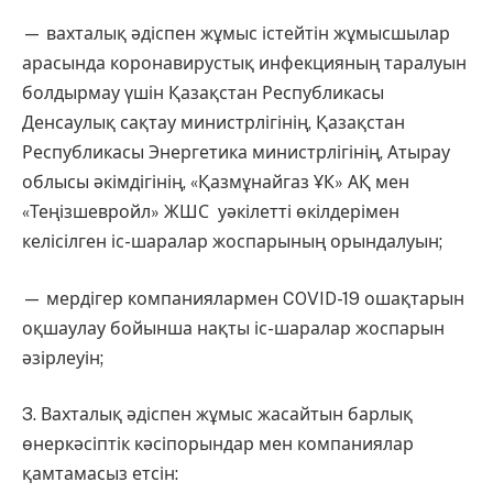
— вахталық әдіспен жұмыс істейтін жұмысшылар
арасында коронавирустық инфекцияның таралуын
болдырмау үшін Қазақстан Республикасы
Денсаулық сақтау министрлігінің, Қазақстан
Республикасы Энергетика министрлігінің, Атырау
облысы әкімдігінің, «Қазмұнайгаз ҰК» АҚ мен
«Теңізшевройл» ЖШС уәкілетті өкілдерімен
келісілген іс-шаралар жоспарының орындалуын;
— мердігер компаниялармен COVID-19 ошақтарын
оқшаулау бойынша нақты іс-шаралар жоспарын
әзірлеуін;
3. Вахталық әдіспен жұмыс жасайтын барлық
өнеркәсіптік кәсіпорындар мен компаниялар
қамтамасыз етсін: