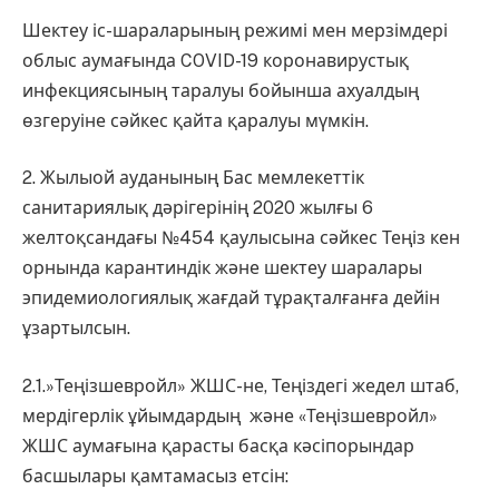
Шектеу іс-шараларының режимі мен мерзімдері
облыс аумағында COVID-19 коронавирустық
инфекциясының таралуы бойынша ахуалдың
өзгеруіне сәйкес қайта қаралуы мүмкін.
2. Жылыой ауданының Бас мемлекеттік
санитариялық дәрігерінің 2020 жылғы 6
желтоқсандағы №454 қаулысына сәйкес Теңіз кен
орнында карантиндік және шектеу шаралары
эпидемиологиялық жағдай тұрақталғанға дейін
ұзартылсын.
2.1.»Теңізшевройл» ЖШС-не, Теңіздегі жедел штаб,
мердігерлік ұйымдардың және «Теңізшевройл»
ЖШС аумағына қарасты басқа кәсіпорындар
басшылары қамтамасыз етсін: