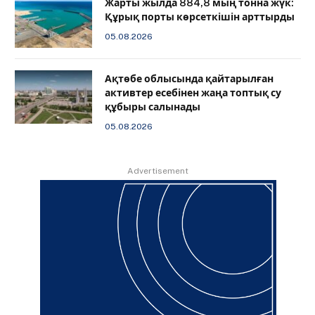
Жарты жылда 884,8 мың тонна жүк:
Құрық порты көрсеткішін арттырды
05.08.2026
Ақтөбе облысында қайтарылған
активтер есебінен жаңа топтық су
құбыры салынады
05.08.2026
Advertisement