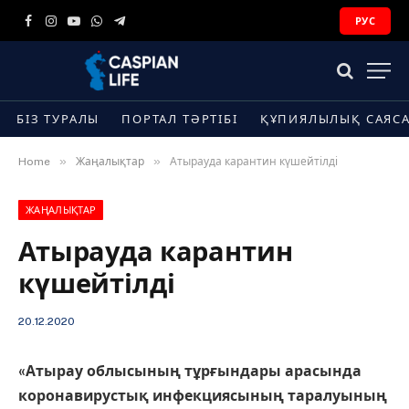
РУС
Facebook
Instagram
YouTube
WhatsApp
Telegram
БІЗ ТУРАЛЫ
ПОРТАЛ ТӘРТІБІ
ҚҰПИЯЛЫЛЫҚ САЯС
»
»
Home
Жаңалықтар
Атырауда карантин күшейтілді
ЖАҢАЛЫҚТАР
Атырауда карантин
күшейтілді
20.12.2020
«Атырау облысының тұрғындары арасында
коронавирустық инфекциясының таралуының