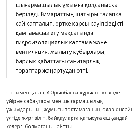
шығармашылық ұжымға қолданысқа
беріледі. Ғимараттың шатыры талапқа
сай қапталып, өртке қарсы қауіпсіздікті
қамтамасыз ету мақсатында
гидроизоляциялык қаптама және
вентиляция, жылыту құбырлары,
барлық қабаттағы санитарлық
тораптар жаңартудан өтті.
Сонымен қатар, Ұ.Орынбаева құрылыс кезінде
үйірме сабақтары мен шығармашылық
ұжымдарының жұмысы тоқтамағанын, олар онлайн
үлгіде жүргізіліп, байқауларға қатысуға ешқандай
кедергі болмағанын айтты.