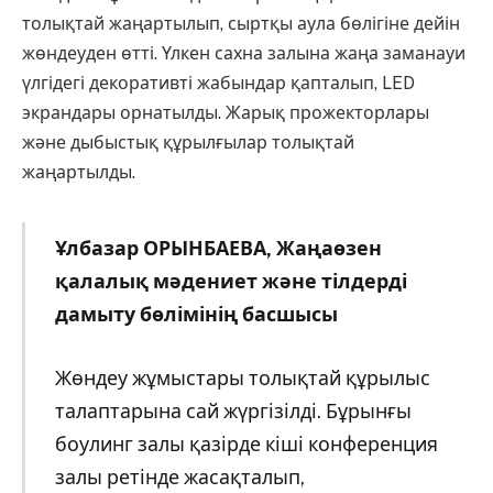
толықтай жаңартылып, сыртқы аула бөлігіне дейін
жөндеуден өтті. Үлкен сахна залына жаңа заманауи
үлгідегі декоративті жабындар қапталып, LED
экрандары орнатылды. Жарық прожекторлары
және дыбыстық құрылғылар толықтай
жаңартылды.
Ұлбазар ОРЫНБАЕВА, Жаңаөзен
қалалық мәдениет және тілдерді
дамыту бөлімінің басшысы
Жөндеу жұмыстары толықтай құрылыс
талаптарына сай жүргізілді. Бұрынғы
боулинг залы қазірде кіші конференция
залы ретінде жасақталып,