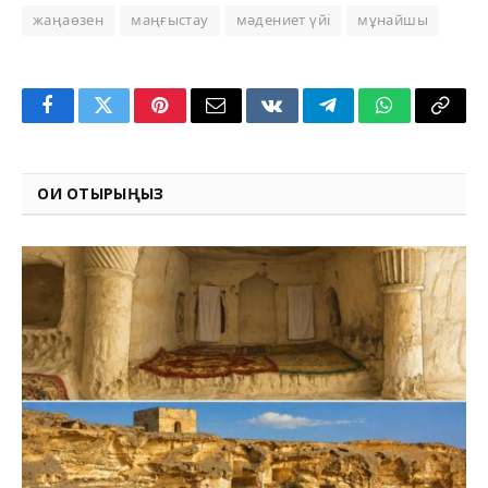
жаңаөзен
маңғыстау
мәдениет үйі
мұнайшы
Facebook
Twitter
Pinterest
Email
VKontakte
Telegram
WhatsApp
Copy
Link
ОҚИ ОТЫРЫҢЫЗ