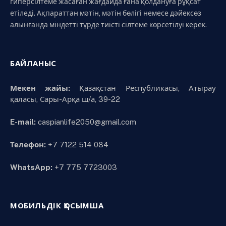
гиперсілтеме жасаған жағдайда ғана қолдануға рұқсат
етіледі. Ақпараттан мәтін, мәтін бөлігі немесе дәйексөз
алынғанда міндетті түрде тиісті сілтеме көрсетілуі керек.
БАЙЛАНЫС
Мекен жайы:
Қазақстан Республикасы, Атырау
қаласы, Сары-Арқа ш/а, 39-22
E-mail:
caspianlife2050@gmail.com
Телефон:
+7 7122 514 084
WhatsApp:
+7 775 7723003
МОБИЛЬДІК ҚОСЫМША