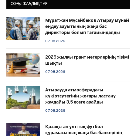
СОҢҒЫ ЖАҢАЛЫҚТАР
Мұратжан Мұсайбеков Атырау мұнай
өңдеу зауытының жаңа бас
директоры болып тағайындалды
07.08.2026
2026 жылғы грант иегерлерінің тізімі
шықты
07.08.2026
Атырауда атмосферадағы
күкіртсутегінің жоғары ластану
жағдайы 3,5 есеге азайды
07.08.2026
Қазақстан ұлттық футбол
құрамасының жаңа бас бапкерінің