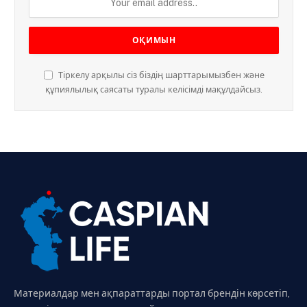
Тіркелу арқылы сіз біздің шарттарымызбен және
құпиялылық саясаты туралы келісімді мақұлдайсыз.
Материалдар мен ақпараттарды портал брендін көрсетіп,