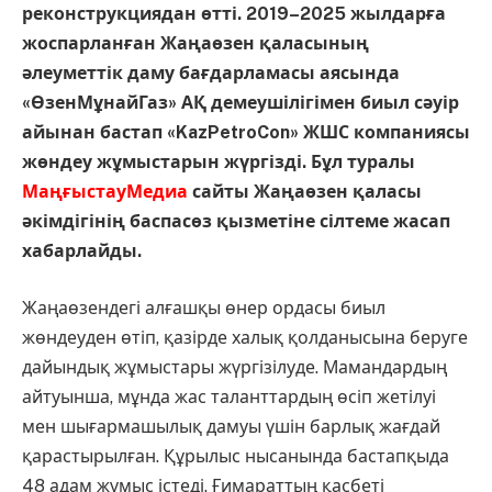
реконструкциядан өтті. 2019–2025 жылдарға
жоспарланған Жаңаөзен қаласының
әлеуметтік даму бағдарламасы аясында
«ӨзенМұнайГаз» АҚ демеушілігімен биыл сәуір
айынан бастап «KazPetroCon» ЖШС компаниясы
жөндеу жұмыстарын жүргізді. Бұл туралы
МаңғыстауМедиа
сайты Жаңаөзен қаласы
әкімдігінің баспасөз қызметіне сілтеме жасап
хабарлайды.
Жаңаөзендегі алғашқы өнер ордасы биыл
жөндеуден өтіп, қазірде халық қолданысына беруге
дайындық жұмыстары жүргізілуде. Мамандардың
айтуынша, мұнда жас таланттардың өсіп жетілуі
мен шығармашылық дамуы үшін барлық жағдай
қарастырылған. Құрылыс нысанында бастапқыда
48 адам жұмыс істеді. Ғимараттың қасбеті