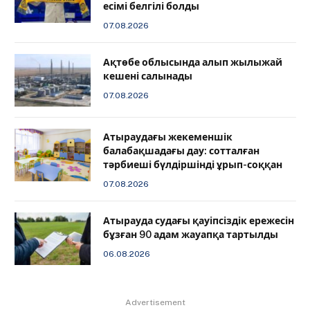
есімі белгілі болды
07.08.2026
Ақтөбе облысында алып жылыжай
кешені салынады
07.08.2026
Атыраудағы жекеменшік
балабақшадағы дау: сотталған
тәрбиеші бүлдіршінді ұрып-соққан
07.08.2026
Атырауда судағы қауіпсіздік ережесін
бұзған 90 адам жауапқа тартылды
06.08.2026
Advertisement