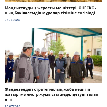
Маңғыстаудың жерасты мешіттері ЮНЕСКО-
ның Бүкіләлемдік мұралар тізіміне енгізілді
27.07.2026
Жаңаөзендегі стратегиялық жоба кешігіп
жатыр: министр жұмысты жеделдетуді талап
етті
20.07.2026