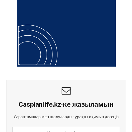
Caspianlife.kz-ке жазыламын
Сараптамалар мен шолуларды тұрақты оқимын десеңіз