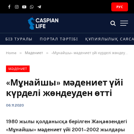
РУС
Facebook
Instagram
YouTube
WhatsApp
Telegram
БІЗ ТУРАЛЫ
ПОРТАЛ ТӘРТІБІ
ҚҰПИЯЛЫЛЫҚ САЯС
»
»
Home
Мәдениет
«Мұнайшы» мәдениет үйі күрделі жөндеуден өтті
МӘДЕНИЕТ
«Мұнайшы» мәдениет үйі
күрделі жөндеуден өтті
06.11.2020
1980 жылы қолданысқа берілген Жаңаөзендегі
«Мұнайшы» мәдениет үйі 2001–2002 жылдары