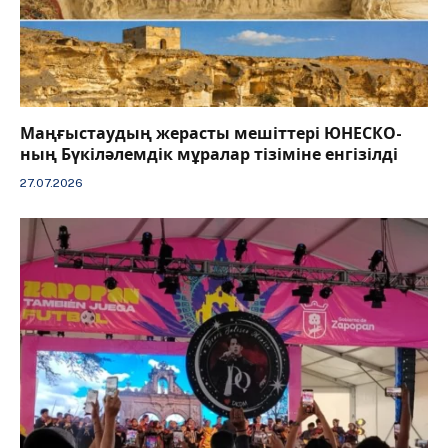
Маңғыстаудың жерасты мешіттері ЮНЕСКО-
ның Бүкіләлемдік мұралар тізіміне енгізілді
27.07.2026