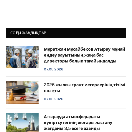
СОҢҒЫ ЖАҢАЛЫҚТАР
Мұратжан Мұсайбеков Атырау мұнай
өңдеу зауытының жаңа бас
директоры болып тағайындалды
07.08.2026
2026 жылғы грант иегерлерінің тізімі
шықты
07.08.2026
Атырауда атмосферадағы
күкіртсутегінің жоғары ластану
жағдайы 3,5 есеге азайды