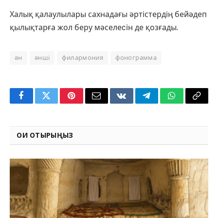
Халық қалаулылары сахнадағы әртістердің бейәдеп
қылықтарға жол беру мәселеcін де қозғады.
ән
әнші
филармония
фонограмма
Facebook
Twitter
Pinterest
Email
VKontakte
Telegram
WhatsApp
Copy
Link
ОҚИ ОТЫРЫҢЫЗ