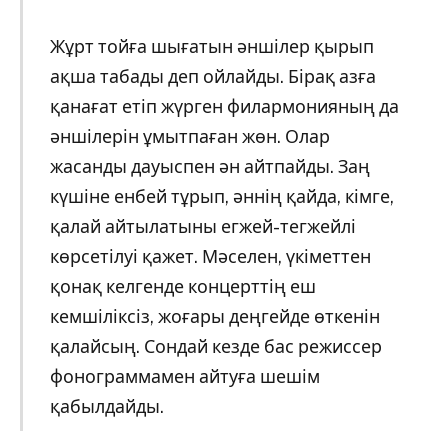
Жұрт тойға шығатын әншілер қырып
ақша табады деп ойлайды. Бірақ азға
қанағат етіп жүрген филармонияның да
әншілерін ұмытпаған жөн. Олар
жасанды дауыспен ән айтпайды. Заң
күшіне енбей тұрып, әннің қайда, кімге,
қалай айтылатыны егжей-тегжейлі
көрсетілуі қажет. Мәселен, үкіметтен
қонақ келгенде концерттің еш
кемшіліксіз, жоғары деңгейде өткенін
қалайсың. Сондай кезде бас режиссер
фонограммамен айтуға шешім
қабылдайды.