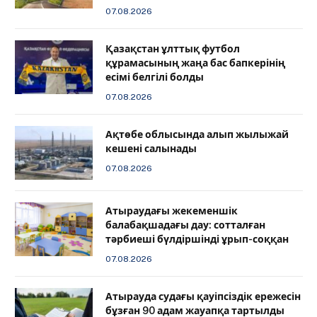
07.08.2026
Қазақстан ұлттық футбол
құрамасының жаңа бас бапкерінің
есімі белгілі болды
07.08.2026
Ақтөбе облысында алып жылыжай
кешені салынады
07.08.2026
Атыраудағы жекеменшік
балабақшадағы дау: сотталған
тәрбиеші бүлдіршінді ұрып-соққан
07.08.2026
Атырауда судағы қауіпсіздік ережесін
бұзған 90 адам жауапқа тартылды