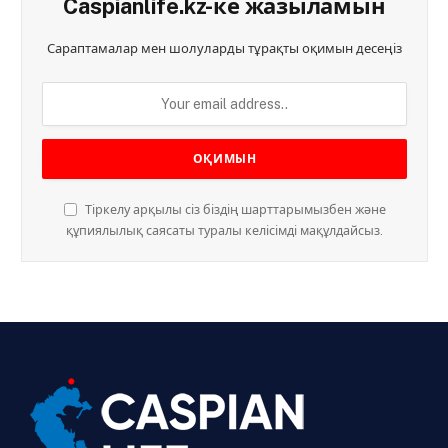
Caspianlife.kz-ке жазыламын
Сараптамалар мен шолуларды тұрақты оқимын десеңіз
Тіркелу арқылы сіз біздің шарттарымызбен және
құпиялылық саясаты туралы келісімді мақұлдайсыз.