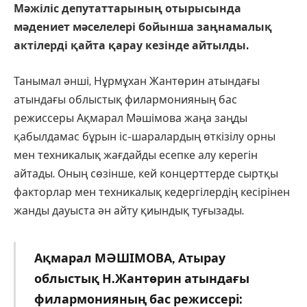
Мәжіліс депутаттарының отырысында
мәдениет мәселелері бойынша заңнамалық
актілерді қайта қарау кезінде айтылды.
Танымал әнші, Нұрмұхан Жантөрин атындағы
атындағы облыстық филармонияның бас
режиссеры Ақмарал Мәшімова жаңа заңды
қабылдамас бұрын іс-шаралардың өткізілу орны
мен техникалық жағдайды есепке алу керегін
айтады. Оның сөзінше, кей концерттерде сыртқы
факторлар мен техникалық кедергілердің кесірінен
жанды дауыста ән айту қиындық туғызады.
Ақмарал МӘШІМОВА, Атырау
облыстық Н.Жантөрин атындағы
филармонияның бас режиссері: