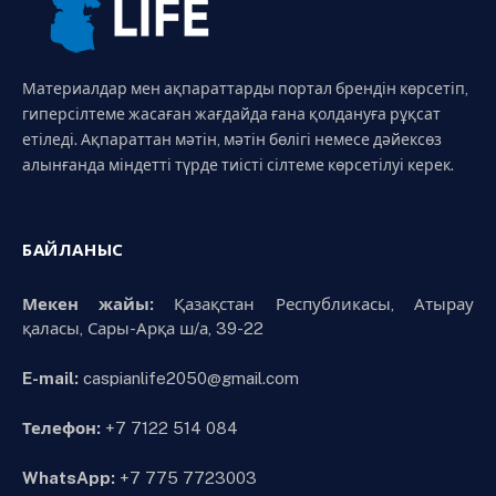
Материалдар мен ақпараттарды портал брендін көрсетіп,
гиперсілтеме жасаған жағдайда ғана қолдануға рұқсат
етіледі. Ақпараттан мәтін, мәтін бөлігі немесе дәйексөз
алынғанда міндетті түрде тиісті сілтеме көрсетілуі керек.
БАЙЛАНЫС
Мекен жайы:
Қазақстан Республикасы, Атырау
қаласы, Сары-Арқа ш/а, 39-22
E-mail:
caspianlife2050@gmail.com
Телефон:
+7 7122 514 084
WhatsApp:
+7 775 7723003