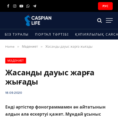
РУС
Facebook
Instagram
YouTube
WhatsApp
Telegram
БІЗ ТУРАЛЫ
ПОРТАЛ ТӘРТІБІ
ҚҰПИЯЛЫЛЫҚ САЯС
»
»
Home
Мәдениет
Жасанды дауыс жарға жығады
МӘДЕНИЕТ
Жасанды дауыс жарға
жығады
18.09.2020
Енді әртістер фонограммамен ән айтатынын
алдын ала ескертуі қажет. Мұндай ұсыныс