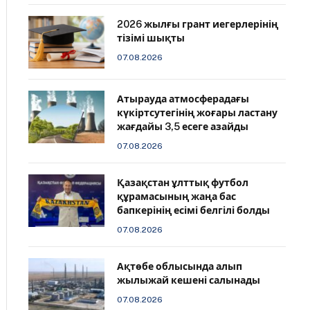
2026 жылғы грант иегерлерінің
тізімі шықты
07.08.2026
Атырауда атмосферадағы
күкіртсутегінің жоғары ластану
жағдайы 3,5 есеге азайды
07.08.2026
Қазақстан ұлттық футбол
құрамасының жаңа бас
бапкерінің есімі белгілі болды
07.08.2026
Ақтөбе облысында алып
жылыжай кешені салынады
07.08.2026