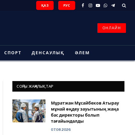
ҚАЗ
РУС
Facebook
Instagram
YouTube
WhatsApp
Telegram
ОНЛАЙН
СПОРТ
ДЕНСАУЛЫҚ
ӘЛЕМ
СОҢҒЫ ЖАҢАЛЫҚТАР
Мұратжан Мұсайбеков Атырау
мұнай өңдеу зауытының жаңа
бас директоры болып
тағайындалды
07.08.2026