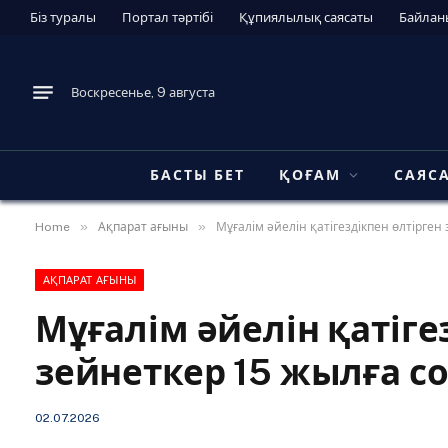
Біз туралы
Портал тәртібі
Құпиялылық саясаты
Байлан
Воскресенье, 9 августа
БАСТЫ БЕТ
ҚОҒАМ
САЯС
»
»
Home
Ақпарат ағыны
Мұғалім әйелін қатігездікпен өлтірген
АҚПАРАТ АҒЫНЫ
Мұғалім әйелін қатіге
зейнеткер 15 жылға с
02.07.2026