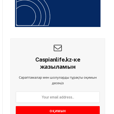
Caspianlife.kz-ке
жазыламын
Сараптамалар мен шолуларды тұрақты оқимын
десеңіз