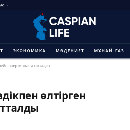
ыс
АТ
ЭКОНОМИКА
МӘДЕНИЕТ
МҰНАЙ-ГАЗ
 зейнеткер 15 жылға сотталды
здікпен өлтірген
отталды