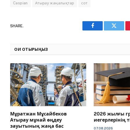
Caspian
Атырау жаңалықтар
сот
SHARE.
Facebook
Twitter
ОҚИ ОТЫРЫҢЫЗ
Мұратжан Мұсайбеков
2026 жылғы г
Атырау мұнай өңдеу
иегерлерінің 
зауытының жаңа бас
07.08.2026