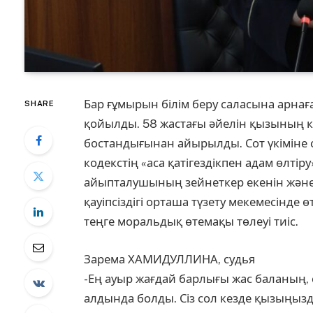
Бар ғұмырын білім беру саласына арнаға
SHARE
қойылды. 58 жастағы әйелін қызының кө
бостандығынан айырылды. Сот үкіміне 
кодекстің «аса қатігездікпен адам өлті
айыпталушының зейнеткер екенін және 
қауіпсіздігі орташа түзету мекемесінде
теңге моральдық өтемақы төлеуі тиіс.
Зарема ХАМИДУЛЛИНА, судья
-Ең ауыр жағдай барлығы жас баланың, 
алдында болды. Сіз сол кезде қызыңы