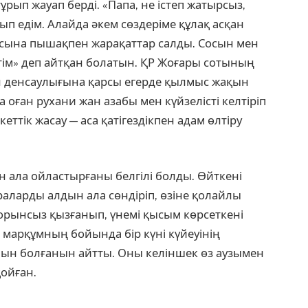
ұрып жауап берді. «Папа, не істеп жатырсыз,
ып едім. Алайда әкем сөздеріме құлақ асқан
ысына пышақпен жарақаттар салды. Сосын мен
тім» деп айтқан болатын. ҚР Жоғары сотының
н денсаулығына қарсы егерде қылмыс жақын
оған рухани жан азабы мен күйзелісті келтіріп
ттік жасау — аса қатігездікпен адам өлтіру
 ала ойластырғаны белгілі болды. Өйткені
аларды алдын ала сөндіріп, өзіне қолайлы
н орынсыз қызғанып, үнемі қысым көрсеткені
рі марқұмның бойында бір күні күйеуінің
ын болғанын айтты. Оны келіншек өз аузымен
қойған.