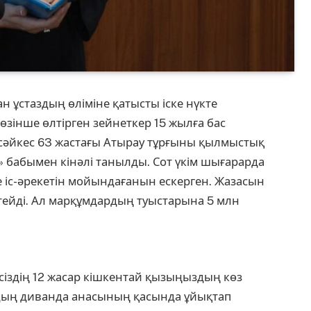
н ұстаздың өліміне қатысты іске нүкте
зінше өлтірген зейнеткер 15 жылға бас
сәйкес 63 жастағы Атырау тұрғыны қылмыстық
ру» бабымен кінәлі танылды. Сот үкім шығарарда
іс-әрекетін мойындағанын ескерген. Жазасын
 өтейді. Ал марқұмдардың туыстарына 5 млн
сіздің 12 жасар кішкентай қызыңыздың көз
здың диванда анасының қасында ұйықтап