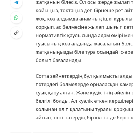
жатқанын білесіз. Ол осы жерде жылап т
қойыңыз, тоқтаңыз деп бірнеше рет айт
жоқ, көз алдымда анамның ішкі құрыл
қорқып, ас бөлмесіне жылап шығып кет
нормативтік қаулысында адам өмірі ме
туысының көз алдында жасалатын болса 
жатқаныңызды біле тұра осындай іс-әреке
болып бағаланады.
Сотта зейнеткердің бұл қылмысты алдын
пәтердегі бөлмелерде орналасқан камер
суық қару алған. Және күдіктінің әйелі
белгілі болды. Ал куәлік еткен көршіле
қолынан өліп қалатыны туралы қорқыш
айтып, тіпті пәтердің бір кілтін де беріп 