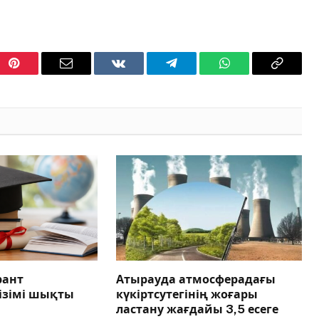
Pinterest
Email
VKontakte
Telegram
WhatsApp
Copy
Link
рант
Атырауда атмосферадағы
тізімі шықты
күкіртсутегінің жоғары
ластану жағдайы 3,5 есеге