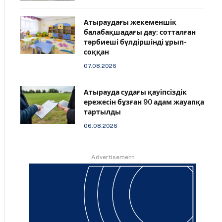
Атыраудағы жекеменшік
балабақшадағы дау: сотталған
тәрбиеші бүлдіршінді ұрып-
соққан
07.08.2026
Атырауда судағы қауіпсіздік
ережесін бұзған 90 адам жауапқа
тартылды
06.08.2026
Advertisement