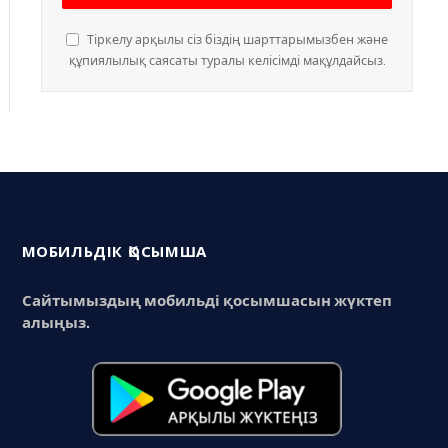
Тіркелу арқылы сіз біздің шарттарымызбен және
құпиялылық саясаты туралы келісімді мақұлдайсыз.
МОБИЛЬДІК ҚОСЫМША
Сайтымыздың мобильді қосымшасын жүктеп
алыңыз.