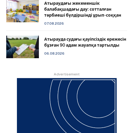
Атыраудағы жекеменшік
балабақшадағы дау: сотталған
тәрбиеші бүлдіршінді ұрып-соққан
07.08.2026
Атырауда судағы қауіпсіздік ережесін
бұзған 90 адам жауапқа тартылды
06.08.2026
Advertisement