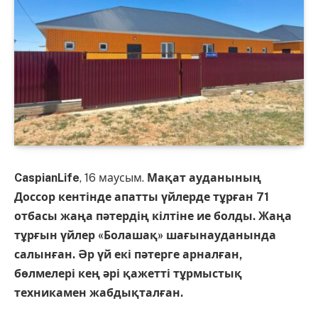
CaspianLife
, 16 маусым.
Мақат ауданының
Доссор кентінде апатты үйлерде тұрған 71
отбасы жаңа пәтердің кілтіне ие болды. Жаңа
тұрғын үйлер «Болашақ» шағынауданында
салынған. Әр үй екі пәтерге арналған,
бөлмелері кең әрі қажетті тұрмыстық
техникамен жабдықталған.