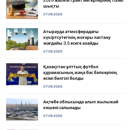
2026 жылғы грант иегерлерінің тізімі
шықты
07.08.2026
Атырауда атмосферадағы
күкіртсутегінің жоғары ластану
жағдайы 3,5 есеге азайды
07.08.2026
Қазақстан ұлттық футбол
құрамасының жаңа бас бапкерінің
есімі белгілі болды
07.08.2026
Ақтөбе облысында алып жылыжай
кешені салынады
07.08.2026