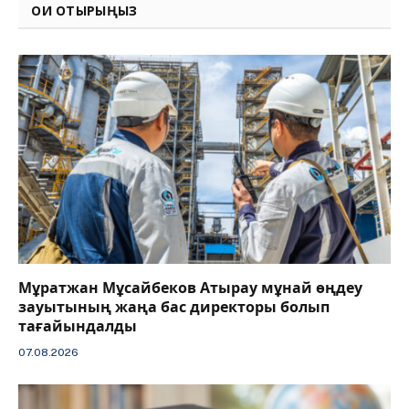
ОҚИ ОТЫРЫҢЫЗ
Мұратжан Мұсайбеков Атырау мұнай өңдеу
зауытының жаңа бас директоры болып
тағайындалды
07.08.2026