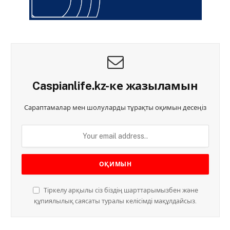
Caspianlife.kz-ке жазыламын
Сараптамалар мен шолуларды тұрақты оқимын десеңіз
Тіркелу арқылы сіз біздің шарттарымызбен және
құпиялылық саясаты туралы келісімді мақұлдайсыз.