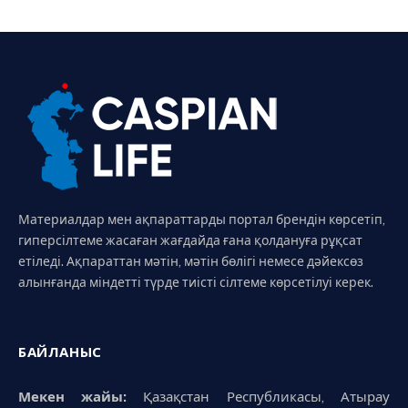
Материалдар мен ақпараттарды портал брендін көрсетіп,
гиперсілтеме жасаған жағдайда ғана қолдануға рұқсат
етіледі. Ақпараттан мәтін, мәтін бөлігі немесе дәйексөз
алынғанда міндетті түрде тиісті сілтеме көрсетілуі керек.
БАЙЛАНЫС
Мекен жайы:
Қазақстан Республикасы, Атырау