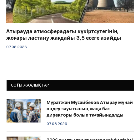
Атырауда атмосферадағы күкіртсутегінің
жоғары ластану жағдайы 3,5 есеге азайды
07.08.2026
СОҢҒЫ ЖАҢАЛЫҚТАР
Мұратжан Мұсайбеков Атырау мұнай
өңдеу зауытының жаңа бас
директоры болып тағайындалды
07.08.2026