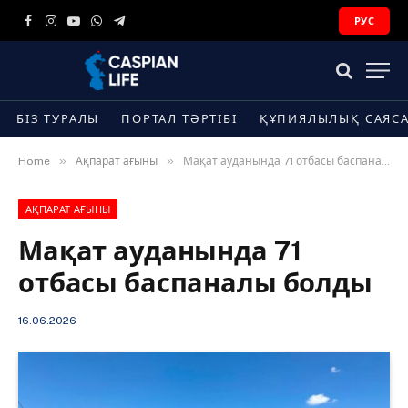
РУС
Facebook
Instagram
YouTube
WhatsApp
Telegram
БІЗ ТУРАЛЫ
ПОРТАЛ ТӘРТІБІ
ҚҰПИЯЛЫЛЫҚ САЯС
»
»
Home
Ақпарат ағыны
Мақат ауданында 71 отбасы баспаналы болды
АҚПАРАТ АҒЫНЫ
Мақат ауданында 71
отбасы баспаналы болды
16.06.2026