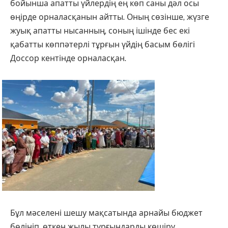
бойынша апатты үйлердің ең көп саны дәл осы
өңірде орналасқанын айтты. Оның сөзінше, жүзге
жуық апатты нысанның, соның ішінде бес екі
қабатты көппәтерлі тұрғын үйдің басым бөлігі
Доссор кентінде орналасқан.
Бұл мәселені шешу мақсатында арнайы бюджет
бөлініп, өткен жылы тұрғындарды көшіру