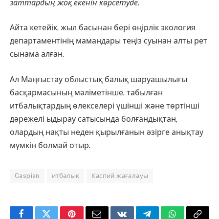
заттардың жоқ екенін көрсетуде.
Айта кетейік, жыл басынан бері өңірлік экология
департаментінің мамандары теңіз суынан алты рет
сынама алған.
Ал Маңғыстау облыстық балық шаруашылығы
басқармасының мәліметінше, табылған
итбалықтардың өлекселері үшінші және төртінші
дәрежелі ыдырау сатысында болғандықтан,
олардың нақты неден қырылғанын әзірге анықтау
мүмкін болмай отыр.
Caspian
итбалық
Каспий жағалауы