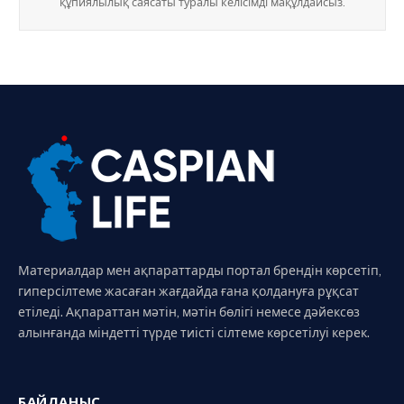
құпиялылық саясаты туралы келісімді мақұлдайсыз.
Материалдар мен ақпараттарды портал брендін көрсетіп,
гиперсілтеме жасаған жағдайда ғана қолдануға рұқсат
етіледі. Ақпараттан мәтін, мәтін бөлігі немесе дәйексөз
алынғанда міндетті түрде тиісті сілтеме көрсетілуі керек.
БАЙЛАНЫС