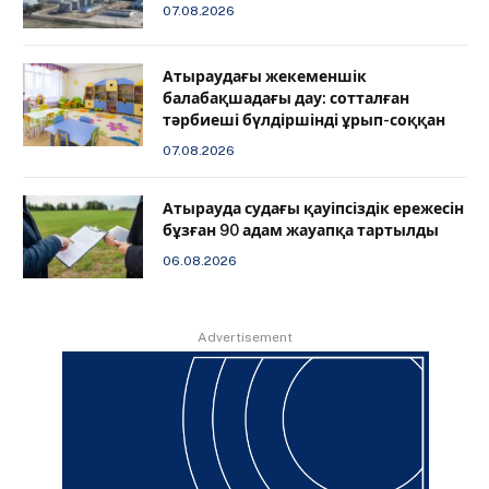
07.08.2026
Атыраудағы жекеменшік
балабақшадағы дау: сотталған
тәрбиеші бүлдіршінді ұрып-соққан
07.08.2026
Атырауда судағы қауіпсіздік ережесін
бұзған 90 адам жауапқа тартылды
06.08.2026
Advertisement