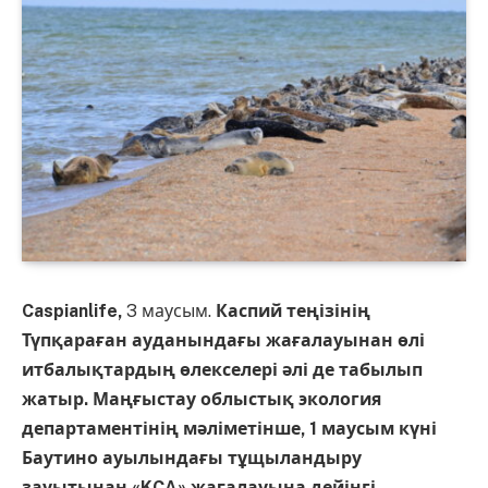
Caspianlife,
3 маусым.
Каспий теңізінің
Түпқараған ауданындағы жағалауынан өлі
итбалықтардың өлекселері әлі де табылып
жатыр. Маңғыстау облыстық экология
департаментінің мәліметінше, 1 маусым күні
Баутино ауылындағы тұщыландыру
зауытынан «KCA» жағалауына дейінгі