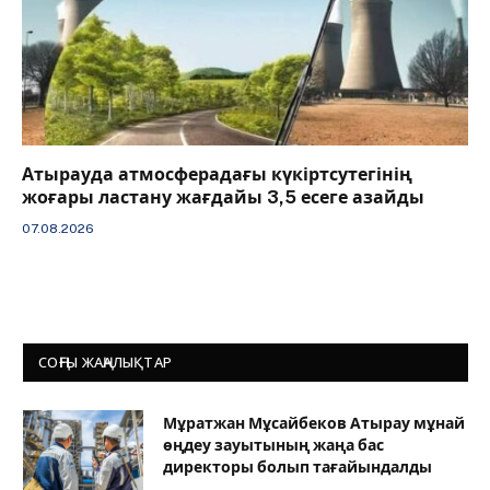
Атырауда атмосферадағы күкіртсутегінің
жоғары ластану жағдайы 3,5 есеге азайды
07.08.2026
СОҢҒЫ ЖАҢАЛЫҚТАР
Мұратжан Мұсайбеков Атырау мұнай
өңдеу зауытының жаңа бас
директоры болып тағайындалды