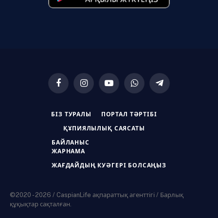
Facebook
Instagram
YouTube
WhatsApp
Telegram
БІЗ ТУРАЛЫ
ПОРТАЛ ТӘРТІБІ
ҚҰПИЯЛЫЛЫҚ САЯСАТЫ
БАЙЛАНЫС
ЖАРНАМА
ЖАҒДАЙДЫҢ КУӘГЕРІ БОЛСАҢЫЗ
©2020 - 2026 / CaspianLife ақпараттық агенттігі / Барлық
құқықтар сақталған.