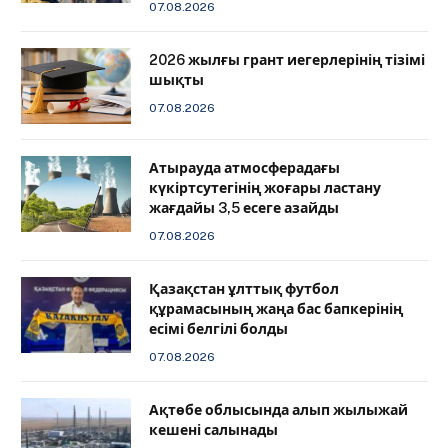
07.08.2026
2026 жылғы грант иегерлерінің тізімі
шықты
07.08.2026
Атырауда атмосферадағы
күкіртсутегінің жоғары ластану
жағдайы 3,5 есеге азайды
07.08.2026
Қазақстан ұлттық футбол
құрамасының жаңа бас бапкерінің
есімі белгілі болды
07.08.2026
Ақтөбе облысында алып жылыжай
кешені салынады