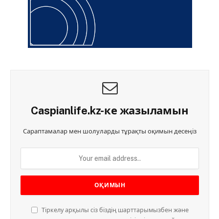
Caspianlife.kz-ке жазыламын
Сараптамалар мен шолуларды тұрақты оқимын десеңіз
Тіркелу арқылы сіз біздің шарттарымызбен және