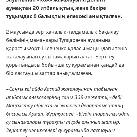
аумақтан 20 итбалықтың және бекіре
тұқымдас 8 балықтың өлексесі анықталған.
2 маусымда зертханалық-талдамалық бақылау
бөлімінің мамандары Түпқараған ауданына
қарасты Форт-Шевченко қаласы маңындағы теңіз
жағалауынан су сынамаларын алған. Зерттеу
қорытындысы бойынша су құрамынан қандай да
бір ластаушы заттар анықталмаған.
– Соңғы екі айда Каспий жағалауынан табылған
итбалық өлекселерінің саны 368-ге жетті, – деді
Маңғыстау облыстық экология департаментінің
басшысы
Армат Жүсіпқалиев
. – Біздің тарапымыздан
су сынамалары тұрақты түрде алынып жатыр.
Зерттеу нәтижелері су құрамында ластаушы