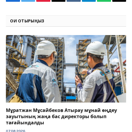
Facebook
Twitter
Pinterest
Email
VKontakte
Telegram
WhatsApp
Copy
Link
ОҚИ ОТЫРЫҢЫЗ
Мұратжан Мұсайбеков Атырау мұнай өңдеу
зауытының жаңа бас директоры болып
тағайындалды
07.08.2026