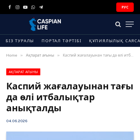
РУС
Facebook
Instagram
YouTube
WhatsApp
Telegram
БІЗ ТУРАЛЫ
ПОРТАЛ ТӘРТІБІ
ҚҰПИЯЛЫЛЫҚ САЯС
»
»
Home
Ақпарат ағыны
Каспий жағалауынан тағы да өлі итбалықтар анықталды
АҚПАРАТ АҒЫНЫ
Каспий жағалауынан тағы
да өлі итбалықтар
анықталды
04.06.2026