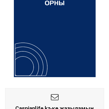
Caspianlife.kz-ке жазыламын