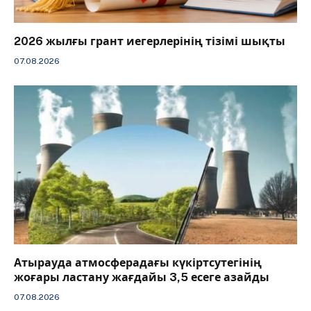
2026 жылғы грант иегерлерінің тізімі шықты
07.08.2026
Атырауда атмосферадағы күкіртсутегінің
жоғары ластану жағдайы 3,5 есеге азайды
07.08.2026