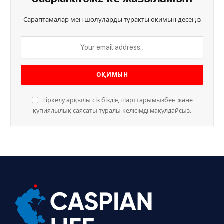
Сараптамалар мен шолуларды тұрақты оқимын десеңіз
Тіркелу арқылы сіз біздің шарттарымызбен және
құпиялылық саясаты туралы келісімді мақұлдайсыз.