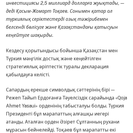
инвестициясы 2,5 миллиард долларға жуықтады, —
деді
Қасым-Жомарт Тоқаев
. Сонымен қатар ол
түркиялық серіктестерді озық тәжірибемен
белсенді бөлісуге және Қазақстандағы қатысуын
кеңейтуге шақырды.
Кездесу қорытындысы бойынша Қазақстан мен
Түркия мәңгілік достық және кеңейтілген
стратегиялық әріптестік туралы декларация
қабылдауға келісті.
Сапардың ерекше символдық сәттерінің бірі —
Режеп Тайып Ердоған
ға Тәуелсіздік сарайында «Qoja
Ahmet Yasaui» орденінің табысталуы болды. Түркия
Президенті бұл марапаттың алғашқы иегері
атанды. Аталған орден Әзірет Сұлтанның рухани
мұрасын бейнелейді. Тоқаев бұл марапатты екі