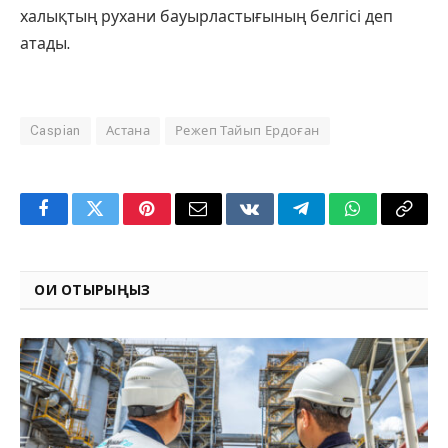
халықтың рухани бауырластығының белгісі деп
атады.
Caspian
Астана
Режеп Тайып Ердоған
Facebook
Twitter
Pinterest
Email
VKontakte
Telegram
WhatsApp
Copy
Link
ОҚИ ОТЫРЫҢЫЗ