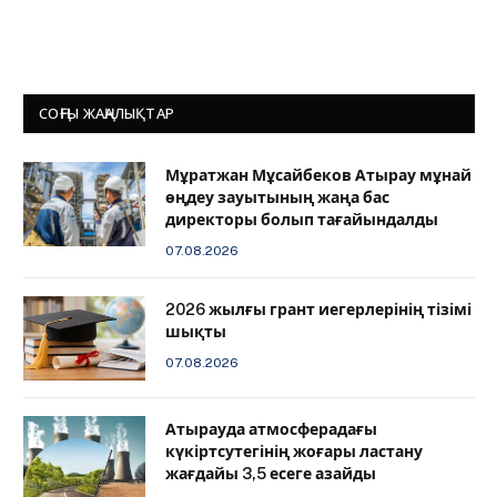
СОҢҒЫ ЖАҢАЛЫҚТАР
Мұратжан Мұсайбеков Атырау мұнай
өңдеу зауытының жаңа бас
директоры болып тағайындалды
07.08.2026
2026 жылғы грант иегерлерінің тізімі
шықты
07.08.2026
Атырауда атмосферадағы
күкіртсутегінің жоғары ластану
жағдайы 3,5 есеге азайды