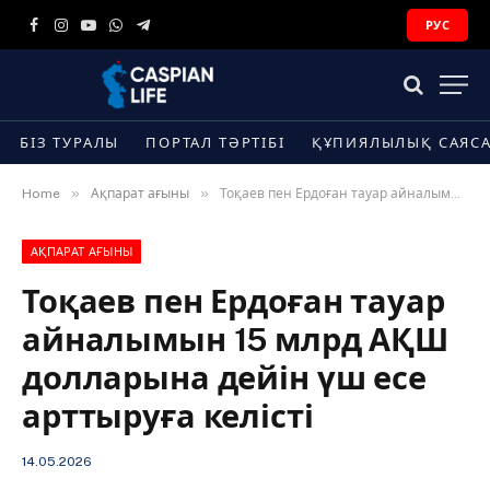
РУС
Facebook
Instagram
YouTube
WhatsApp
Telegram
БІЗ ТУРАЛЫ
ПОРТАЛ ТӘРТІБІ
ҚҰПИЯЛЫЛЫҚ САЯС
»
»
Home
Ақпарат ағыны
Тоқаев пен Ердоған тауар айналымын 15 млрд АҚШ долларына дейін үш есе арттыруға келісті
АҚПАРАТ АҒЫНЫ
Тоқаев пен Ердоған тауар
айналымын 15 млрд АҚШ
долларына дейін үш есе
арттыруға келісті
14.05.2026