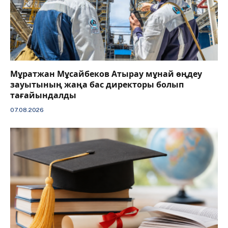
Мұратжан Мұсайбеков Атырау мұнай өңдеу
зауытының жаңа бас директоры болып
тағайындалды
07.08.2026