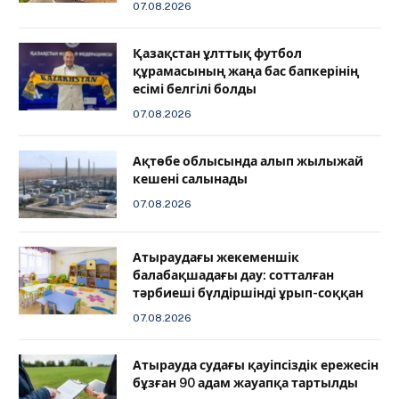
07.08.2026
Қазақстан ұлттық футбол
құрамасының жаңа бас бапкерінің
есімі белгілі болды
07.08.2026
Ақтөбе облысында алып жылыжай
кешені салынады
07.08.2026
Атыраудағы жекеменшік
балабақшадағы дау: сотталған
тәрбиеші бүлдіршінді ұрып-соққан
07.08.2026
Атырауда судағы қауіпсіздік ережесін
бұзған 90 адам жауапқа тартылды