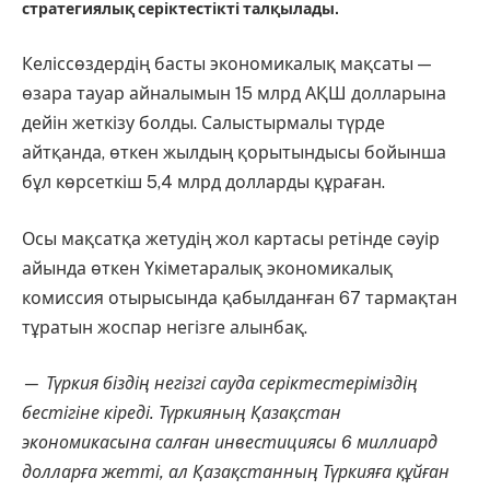
стратегиялық серіктестікті талқылады.
Келіссөздердің басты экономикалық мақсаты —
өзара тауар айналымын 15 млрд АҚШ долларына
дейін жеткізу болды. Салыстырмалы түрде
айтқанда, өткен жылдың қорытындысы бойынша
бұл көрсеткіш 5,4 млрд долларды құраған.
Осы мақсатқа жетудің жол картасы ретінде сәуір
айында өткен Үкіметаралық экономикалық
комиссия отырысында қабылданған 67 тармақтан
тұратын жоспар негізге алынбақ.
— Түркия біздің негізгі сауда серіктестеріміздің
бестігіне кіреді. Түркияның Қазақстан
экономикасына салған инвестициясы 6 миллиард
долларға жетті, ал Қазақстанның Түркияға құйған