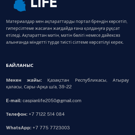
Материалдар мен ақпараттарды портал брендін көрсетіп,
гиперсілтеме жасаған жағдайда ғана қолдануға рұқсат
етіледі. Ақпараттан мәтін, мәтін бөлігі немесе дәйексөз
алынғанда міндетті түрде тиісті сілтеме көрсетілуі керек.
БАЙЛАНЫС
Мекен жайы:
Қазақстан Республикасы, Атырау
қаласы, Сары-Арқа ш/а, 39-22
E-mail:
caspianlife2050@gmail.com
Телефон:
+7 7122 514 084
WhatsApp:
+7 775 7723003