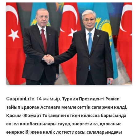
CaspianLife
, 14 мамыр.
Түркия Президенті
Режеп
Тайып Ердоған
Астанаға мемлекеттік сапармен келді.
Қасым-Жомарт Тоқаев
пен өткен келіссөз барысында
екі ел көшбасшылары сауда, энергетика, қорғаныс
өнеркәсібі және көлік логистикасы салаларындағы