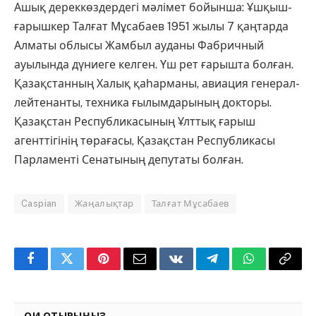
Ашық дереккөздердегі мәлімет бойынша: Ұшқыш-
ғарышкер Талғат Мұсабаев 1951 жылы 7 қаңтарда
Алматы облысы Жамбыл ауданы Фабричный
ауылында дүниеге келген. Үш рет ғарышта болған.
Қазақстанның Халық қаһарманы, авиация генерал-
лейтенанты, техника ғылымдарының докторы.
Қазақстан Республикасының Ұлттық ғарыш
агенттігінің төрағасы, Қазақстан Республикасы
Парламенті Сенатының депутаты болған.
Caspian
Жаңалықтар
Талғат Мұсабаев
Facebook
Twitter
Pinterest
Email
VKontakte
Telegram
WhatsApp
Copy
Link
ОҚИ ОТЫРЫҢЫЗ