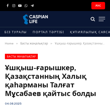
РУС
Facebook
Instagram
YouTube
WhatsApp
Telegram
БІЗ ТУРАЛЫ
ПОРТАЛ ТӘРТІБІ
ҚҰПИЯЛЫЛЫҚ САЯС
»
»
Home
Басты жаңалықтар
Ұшқыш-ғарышкер, Қазақстанның Халық қаһарманы Талғат Мұсабаев қайтыс болды
БАСТЫ ЖАҢАЛЫҚТАР
Ұшқыш-ғарышкер,
Қазақстанның Халық
қаһарманы Талғат
Мұсабаев қайтыс болды
04.08.2025