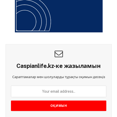
Caspianlife.kz-ке жазыламын
Сараптамалар мен шолуларды тұрақты оқимын десеңіз