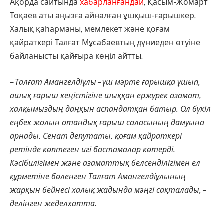
Ақорда сайтында
хабарланғандай
, Қасым-Жомарт
Тоқаев аты аңызға айналған ұшқыш-ғарышкер,
Халық қаһарманы, мемлекет және қоғам
қайраткері Талғат Мұсабаевтың дүниеден өтуіне
байланысты қайғыра көңіл айтты.
– Талғат Амангелдіұлы – үш мәрте ғарышқа ұшып,
ашық ғарыш кеңістігіне шыққан ержүрек азамат,
халқымыздың даңқын аспандатқан батыр. Ол бүкіл
еңбек жолын отандық ғарыш саласының дамуына
арнады. Сенат депутаты, қоғам қайраткері
ретінде көптеген игі бастамалар көтерді.
Кәсібилігімен және азаматтық белсенділігімен ел
құрметіне бөленген Талғат Амангелдіұлының
жарқын бейнесі халық жадында мәңгі сақталады, –
делінген жеделхатта.