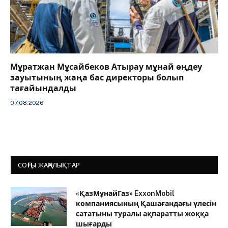
Мұратжан Мұсайбеков Атырау мұнай өңдеу
зауытының жаңа бас директоры болып
тағайындалды
07.08.2026
СОҢҒЫ ЖАҢАЛЫҚТАР
«ҚазМұнайГаз» ExxonMobil
компаниясының Қашағандағы үлесін
сататыны туралы ақпаратты жоққа
шығарды