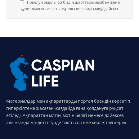
Тіркелу арқылы сіз біздің шарттарымызбен және
құпиялылық саясаты туралы келісімді мақұлдайсыз.
Материалдар мен ақпараттарды портал брендін көрсетіп,
гиперсілтеме жасаған жағдайда ғана қолдануға рұқсат
етіледі. Ақпараттан мәтін, мәтін бөлігі немесе дәйексөз
алынғанда міндетті түрде тиісті сілтеме көрсетілуі керек.