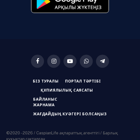
Facebook
Instagram
YouTube
WhatsApp
Telegram
БІЗ ТУРАЛЫ
ПОРТАЛ ТӘРТІБІ
ҚҰПИЯЛЫЛЫҚ САЯСАТЫ
БАЙЛАНЫС
ЖАРНАМА
ЖАҒДАЙДЫҢ КУӘГЕРІ БОЛСАҢЫЗ
©2020 - 2026 / CaspianLife ақпараттық агенттігі / Барлық
құқықтар сақталған.