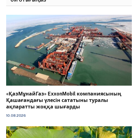
«ҚазМұнайГаз» ExxonMobil компаниясының
Қашағандағы үлесін сататыны туралы
ақпаратты жоққа шығарды
10.08.2026