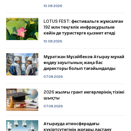
10.08.2026
LOTUS FEST: фестивальге жұмсалған
192 млн теңгелік инфрақұрылым
кейін де туристерге қызмет етеді
10.08.2026
Мұратжан Мұсайбеков Атырау мұнай
өңдеу зауытының жаңа бас
директоры болып тағайындалды
07.08.2026
2026 жылғы грант иегерлерінің тізімі
шықты
07.08.2026
Атырауда атмосферадағы
күкіртсутегінің жоғары ластану