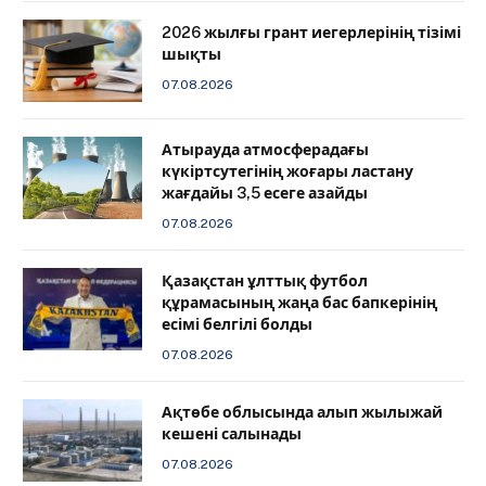
2026 жылғы грант иегерлерінің тізімі
шықты
07.08.2026
Атырауда атмосферадағы
күкіртсутегінің жоғары ластану
жағдайы 3,5 есеге азайды
07.08.2026
Қазақстан ұлттық футбол
құрамасының жаңа бас бапкерінің
есімі белгілі болды
07.08.2026
Ақтөбе облысында алып жылыжай
кешені салынады
07.08.2026