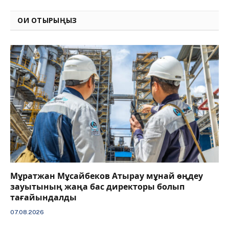
Link
ОҚИ ОТЫРЫҢЫЗ
Мұратжан Мұсайбеков Атырау мұнай өңдеу
зауытының жаңа бас директоры болып
тағайындалды
07.08.2026