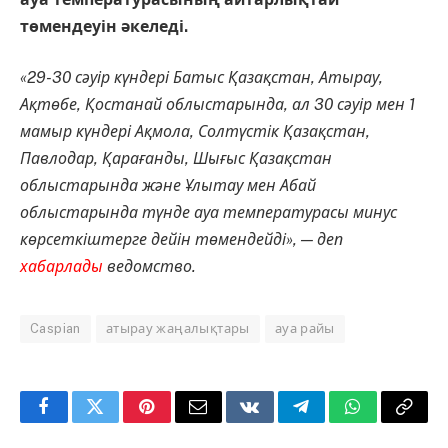
төмендеуін әкеледі.
«29-30 сәуір күндері Батыс Қазақстан, Атырау,
Ақтөбе, Қостанай облыстарында, ал 30 сәуір мен 1
мамыр күндері Ақмола, Солтүстік Қазақстан,
Павлодар, Қарағанды, Шығыс Қазақстан
облыстарында және Ұлытау мен Абай
облыстарында түнде ауа температурасы минус
көрсеткіштерге дейін төмендейді», — деп
хабарлады
ведомство.
Caspian
атырау жаңалықтары
ауа райы
Facebook
Twitter
Pinterest
Email
VKontakte
Telegram
WhatsApp
Copy