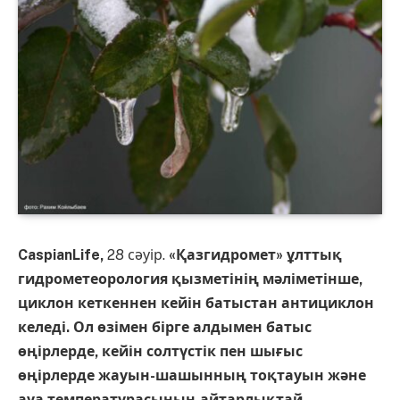
CaspianLife,
28 сәуір.
«Қазгидромет» ұлттық
гидрометеорология қызметінің мәліметінше,
циклон кеткеннен кейін батыстан антициклон
келеді. Ол өзімен бірге алдымен батыс
өңірлерде, кейін солтүстік пен шығыс
өңірлерде жауын-шашынның тоқтауын және
ауа температурасының айтарлықтай