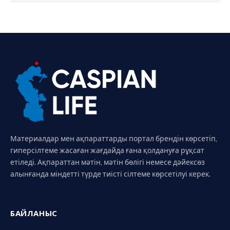
Материалдар мен ақпараттарды портал брендін көрсетіп,
гиперсілтеме жасаған жағдайда ғана қолдануға рұқсат
етіледі. Ақпараттан мәтін, мәтін бөлігі немесе дәйексөз
алынғанда міндетті түрде тиісті сілтеме көрсетілуі керек.
БАЙЛАНЫС