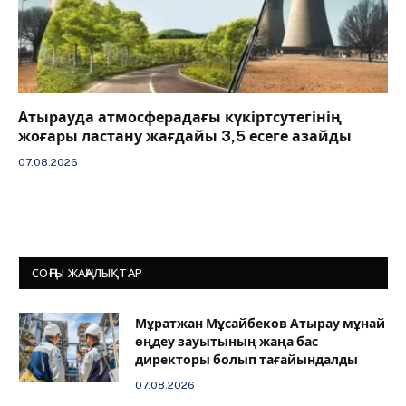
Атырауда атмосферадағы күкіртсутегінің
жоғары ластану жағдайы 3,5 есеге азайды
07.08.2026
СОҢҒЫ ЖАҢАЛЫҚТАР
Мұратжан Мұсайбеков Атырау мұнай
өңдеу зауытының жаңа бас
директоры болып тағайындалды
07.08.2026