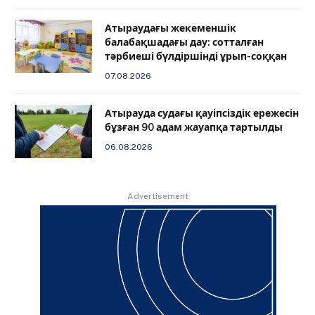
Атыраудағы жекеменшік
балабақшадағы дау: сотталған
тәрбиеші бүлдіршінді ұрып-соққан
07.08.2026
Атырауда судағы қауіпсіздік ережесін
бұзған 90 адам жауапқа тартылды
06.08.2026
Advertisement