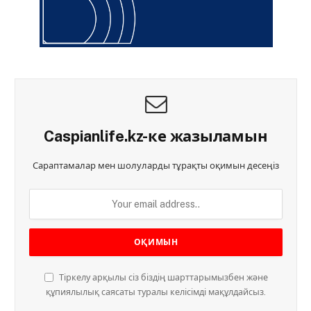
Caspianlife.kz-ке жазыламын
Сараптамалар мен шолуларды тұрақты оқимын десеңіз
Тіркелу арқылы сіз біздің шарттарымызбен және
құпиялылық саясаты туралы келісімді мақұлдайсыз.