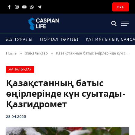
РУС
Facebook
Instagram
YouTube
WhatsApp
Telegram
БІЗ ТУРАЛЫ
ПОРТАЛ ТӘРТІБІ
ҚҰПИЯЛЫЛЫҚ САЯС
»
»
Home
Жаңалықтар
Қазақстанның батыс өңірлерінде күн суытады-Қазгидромет
ЖАҢАЛЫҚТАР
Қазақстанның батыс
өңірлерінде күн суытады-
Қазгидромет
28.04.2025