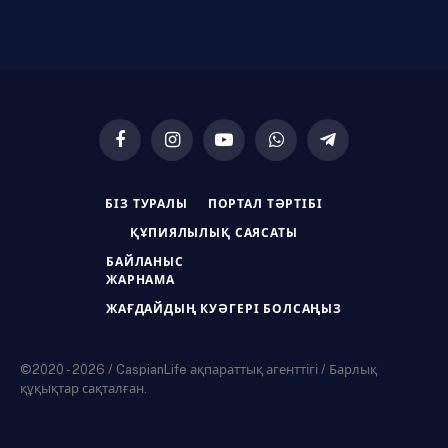
Facebook
Instagram
YouTube
WhatsApp
Telegram
БІЗ ТУРАЛЫ
ПОРТАЛ ТӘРТІБІ
ҚҰПИЯЛЫЛЫҚ САЯСАТЫ
БАЙЛАНЫС
ЖАРНАМА
ЖАҒДАЙДЫҢ КУӘГЕРІ БОЛСАҢЫЗ
©2020 - 2026 / CaspianLife ақпараттық агенттігі / Барлық
құқықтар сақталған.