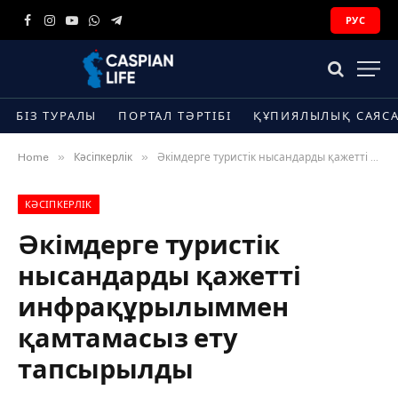
РУС
Facebook
Instagram
YouTube
WhatsApp
Telegram
БІЗ ТУРАЛЫ
ПОРТАЛ ТӘРТІБІ
ҚҰПИЯЛЫЛЫҚ САЯС
»
»
Home
Кәсіпкерлік
Әкімдерге туристік нысандарды қажетті инфрақұрылыммен қамтамасыз ету тапсырылды
КӘСІПКЕРЛІК
Әкімдерге туристік
нысандарды қажетті
инфрақұрылыммен
қамтамасыз ету
тапсырылды