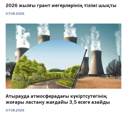
2026 жылғы грант иегерлерінің тізімі шықты
07.08.2026
Атырауда атмосферадағы күкіртсутегінің
жоғары ластану жағдайы 3,5 есеге азайды
07.08.2026