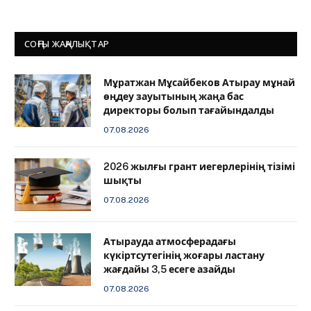
СОҢҒЫ ЖАҢАЛЫҚТАР
Мұратжан Мұсайбеков Атырау мұнай
өңдеу зауытының жаңа бас
директоры болып тағайындалды
07.08.2026
2026 жылғы грант иегерлерінің тізімі
шықты
07.08.2026
Атырауда атмосферадағы
күкіртсутегінің жоғары ластану
жағдайы 3,5 есеге азайды
07.08.2026