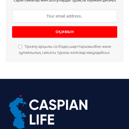
Сараптамалар мен шолуларды тұрақты оқимын десеңіз
Тіркелу арқылы сіз біздің шарттарымызбен және
құпиялылық саясаты туралы келісімді мақұлдайсыз.