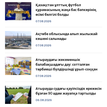
Қазақстан ұлттық футбол
құрамасының жаңа бас бапкерінің
есімі белгілі болды
07.08.2026
Ақтөбе облысында алып жылыжай
кешені салынады
07.08.2026
Атыраудағы жекеменшік
балабақшадағы дау: сотталған
тәрбиеші бүлдіршінді ұрып-соққан
07.08.2026
Атырауда судағы қауіпсіздік ережесін
бұзған 90 адам жауапқа тартылды
06.08.2026