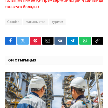
Толық мәтінмен ҚР Премьер-министрінің сайтында
танысуға болады.)
Caspian
Жаңалықтар
туризм
Facebook
Twitter
Pinterest
Email
VKontakte
Telegram
WhatsApp
Copy
Link
ОҚИ ОТЫРЫҢЫЗ