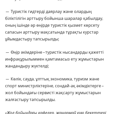
— Туристік гидтерді даярлау және олардың
біліктілігін арттыру бойынша шаралар қабылдау,
оның ішінде әр өңірде туристік қызмет көрсету
сапасын арттыру мақсатында тұрақты курстар
ұйымдастыру тапсырылды;
— Өңір әкімдеріне – туристік нысандарды қажетті
инфрақұрылыммен қамтамасыз ету жұмыстарын
жандандыру жүктелді;
— Көлік, сауда, ұлттық экономика, туризм және
спорт министрліктеріне, сондай-ақ әкімдіктерге –
жол бойындағы сервисті жақсарту жұмыстарын
жалғастыру тапсырылды.
«Жол бойындағы кафелер, жанармай құю бекеттері