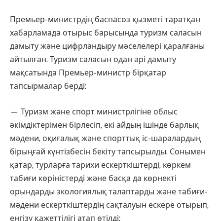
Премьер-министрдің баспасөз қызметі таратқан
хабарламада отырыс барысында туризм саласын
дамыту және цифрландыру мәселелері қаралғаны
айтылған. Туризм саласын одан әрі дамыту
мақсатында Премьер-министр бірқатар
тапсырмалар берді:
— Туризм және спорт министрлігіне облыс
әкімдіктерімен бірлесіп, екі айдың ішінде барлық
мәдени, оқиғалық және спорттық іс-шаралардың
бірыңғай күнтізбесін бекіту тапсырылды. Сонымен
қатар, турларға тарихи ескерткіштерді, көркем
табиғи көріністерді және басқа да көрнекті
орындарды экологиялық талаптарды және табиғи-
мәдени ескерткіштердің сақталуын ескере отырып,
енгізу қажеттілігі атап өтілді;