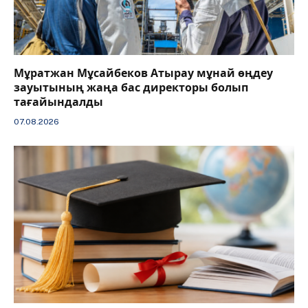
Мұратжан Мұсайбеков Атырау мұнай өңдеу
зауытының жаңа бас директоры болып
тағайындалды
07.08.2026