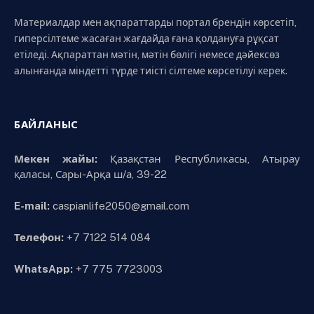
Материалдар мен ақпараттарды портал брендін көрсетіп,
гиперсілтеме жасаған жағдайда ғана қолдануға рұқсат
етіледі. Ақпараттан мәтін, мәтін бөлігі немесе дәйексөз
алынғанда міндетті түрде тиісті сілтеме көрсетілуі керек.
БАЙЛАНЫС
Мекен жайы:
Қазақстан Республикасы, Атырау
қаласы, Сары-Арқа ш/а, 39-22
E-mail:
caspianlife2050@gmail.com
Телефон:
+7 7122 514 084
WhatsApp:
+7 775 7723003