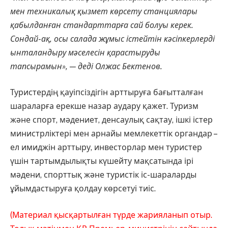
мен техникалық қызмет көрсету станциялары
қабылданған стандарттарға сай болуы керек.
Сондай-ақ, осы салада жұмыс істейтін кәсіпкерлерді
ынталандыру мәселесін қарастыруды
тапсырамын», — деді Олжас Бектенов.
Туристердің қауіпсіздігін арттыруға бағытталған
шараларға ерекше назар аудару қажет. Туризм
және спорт, мәдениет, денсаулық сақтау, ішкі істер
министрліктері мен арнайы мемлекеттік органдар –
ел имиджін арттыру, инвесторлар мен туристер
үшін тартымдылықты күшейту мақсатында ірі
мәдени, спорттық және туристік іс-шараларды
ұйымдастыруға қолдау көрсетуі тиіс.
(Материал қысқартылған түрде жарияланып отыр.