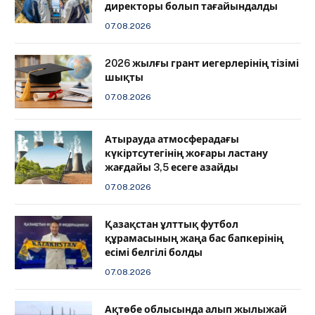
директоры болып тағайындалды
07.08.2026
2026 жылғы грант иегерлерінің тізімі
шықты
07.08.2026
Атырауда атмосферадағы
күкіртсутегінің жоғары ластану
жағдайы 3,5 есеге азайды
07.08.2026
Қазақстан ұлттық футбол
құрамасының жаңа бас бапкерінің
есімі белгілі болды
07.08.2026
Ақтөбе облысында алып жылыжай