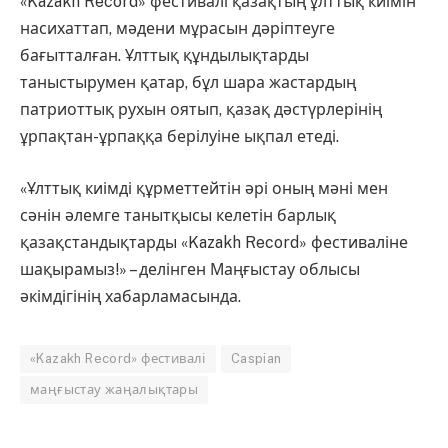
«Kazakh Record» фестивалі қазақтың ұлттық киімін
насихаттап, мәдени мұрасын дәріптеуге
бағытталған. Ұлттық құндылықтарды
таныстырумен қатар, бұл шара жастардың
патриоттық рухын оятып, қазақ дәстүрлерінің
ұрпақтан-ұрпаққа берілуіне ықпал етеді.
«Ұлттық киімді құрметтейтін әрі оның мәні мен
сәнін әлемге танытқысы келетін барлық
қазақстандықтарды «Kazakh Record» фестиваліне
шақырамыз!» – делінген Маңғыстау облысы
әкімдігінің хабарламасында.
«Kazakh Record» фестивалі
Caspian
маңғыстау жаңалықтары