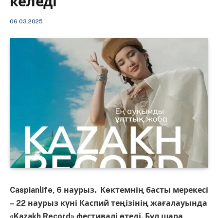
келеді
06.03.2025
Caspianlife, 6 наурыз. Көктемнің басты мерекесі
– 22 наурыз күні Каспий теңізінің жағалауында
«Kazakh Record» фестивалі өтеді. Бұл шара