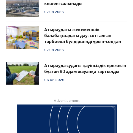
кешені салынады
07.08.2026
Атыраудағы жекеменшік
балабақшадағы дау: сотталған
тәрбиеші бүлдіршінді ұрып-соққан
07.08.2026
Атырауда судағы қауіпсіздік ережесін
бұзған 90 адам жауапқа тартылды
06.08.2026
Advertisement