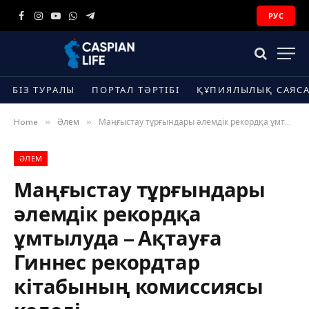
РУС
Facebook
Instagram
YouTube
WhatsApp
Telegram
БІЗ ТУРАЛЫ
ПОРТАЛ ТӘРТІБІ
ҚҰПИЯЛЫЛЫҚ САЯС
»
»
Home
Әлем
Маңғыстау тұрғындары әлемдік рекордқа ұмтылуда – Ақтауға Гиннес рекордтар кітабының комиссиясы келеді
ӘЛЕМ
Маңғыстау тұрғындары
әлемдік рекордқа
ұмтылуда – Ақтауға
Гиннес рекордтар
кітабының комиссиясы