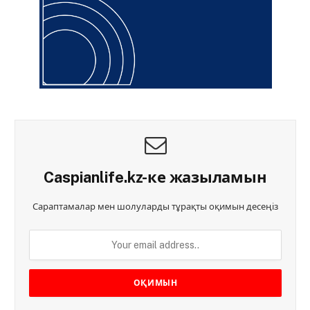
Caspianlife.kz-ке жазыламын
Сараптамалар мен шолуларды тұрақты оқимын десеңіз