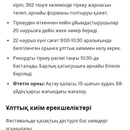
кіріп, 362 теңге көлемінде тіркеу жарнасын
төлеп, арнайы форманы толтыруы қажет.
Тіркеуден өткеннен кейін ұйымдастырушылар
20 наурызға дейін жеке нөмір береді.
22 наурыз күні сағат 9:00-10:30 аралығында
белгіленген орынға ұлттық киіммен келу керек.
Рекордты тіркеу рәсімі таңғы 10:30-да
басталады. Барлық қатысушыға арнайы білезік
беріледі.
Өтетін орны:
Ақтау қаласы, 15-шағын аудан, 68-
үйдің қарсы жағындағы жағалау.
Ұлттық киім ерекшеліктері
Фестивальде қазақтың дәстүрлі бас киімдері
ұсынылады: