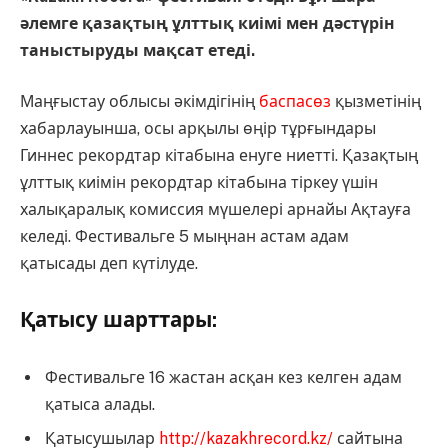
әлемге қазақтың ұлттық киімі мен дәстүрін
таныстыруды мақсат етеді.
Маңғыстау облысы әкімдігінің
баспасөз
қызметінің
хабарлауынша, осы арқылы өңір тұрғындары
Гиннес рекордтар кітабына енуге ниетті. Қазақтың
ұлттық киімін рекордтар кітабына тіркеу үшін
халықаралық комиссия мүшелері арнайы Ақтауға
келеді. Фестивальге 5 мыңнан астам адам
қатысады деп күтілуде.
Қатысу шарттары:
Фестивальге 16 жастан асқан кез келген адам
қатыса алады.
Қатысушылар
http://kazakhrecord.kz/
сайтына