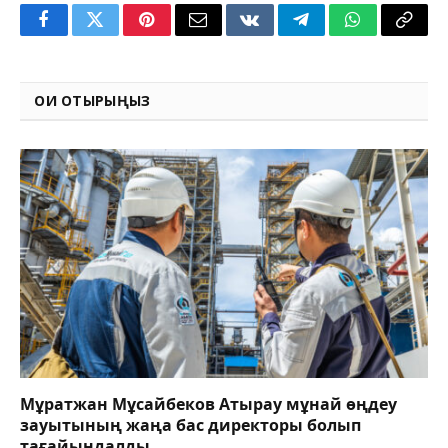
Facebook
Twitter
Pinterest
Email
VKontakte
Telegram
WhatsApp
Copy
Link
ОҚИ ОТЫРЫҢЫЗ
Мұратжан Мұсайбеков Атырау мұнай өңдеу
зауытының жаңа бас директоры болып
тағайындалды