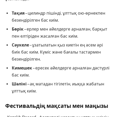
Тақия
– цилиндр пішінді, ұлттық ою-өрнекпен
безендірілген бас киім.
Бөрік
– ерлер мен әйелдерге арналған, барқыт
пен елтіріден жасалған бас киім.
Сәукеле
– ұзатылатын қыз киетін ең әсем әрі
биік бас киім. Күміс және бағалы тастармен
безендірілген.
Кимешек
– ересек әйелдерге арналған дәстүрлі
бас киім.
Шәліні
– ақ матадан тігілетін, иыққа жабатын
ұлттық киім.
Фестивальдің мақсаты мен маңызы