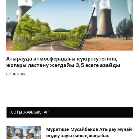
Атырауда атмосферадағы күкіртсутегінің
жоғары ластану жағдайы 3,5 есеге азайды
07.08.2026
СОҢҒЫ ЖАҢАЛЫҚТАР
Мұратжан Мұсайбеков Атырау мұнай
өңдеу зауытының жаңа бас