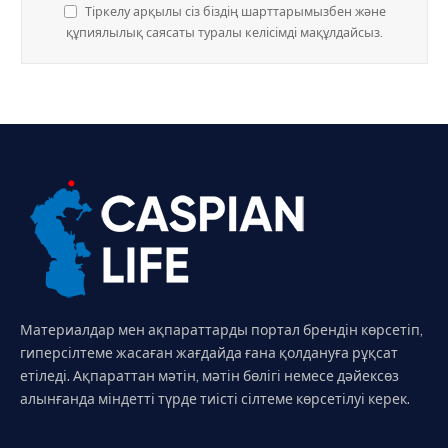
Тіркелу арқылы сіз біздің шарттарымызбен және
құпиялылық саясаты туралы келісімді мақұлдайсыз.
Материалдар мен ақпараттарды портал брендін көрсетіп,
гиперсілтеме жасаған жағдайда ғана қолдануға рұқсат
етіледі. Ақпараттан мәтін, мәтін бөлігі немесе дәйексөз
алынғанда міндетті түрде тиісті сілтеме көрсетілуі керек.