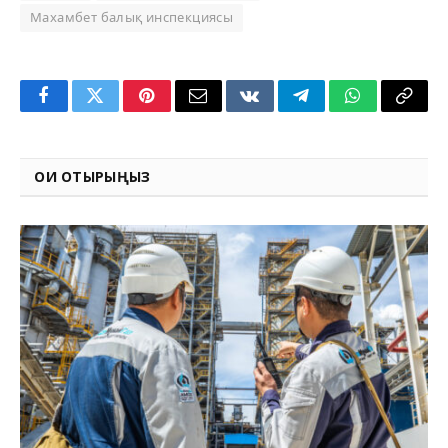
Махамбет балық инспекциясы
Facebook
Twitter
Pinterest
Email
VKontakte
Telegram
WhatsApp
Copy
Link
ОҚИ ОТЫРЫҢЫЗ