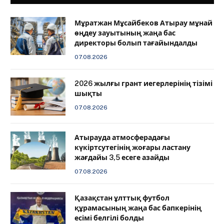
Мұратжан Мұсайбеков Атырау мұнай
өңдеу зауытының жаңа бас
директоры болып тағайындалды
07.08.2026
2026 жылғы грант иегерлерінің тізімі
шықты
07.08.2026
Атырауда атмосферадағы
күкіртсутегінің жоғары ластану
жағдайы 3,5 есеге азайды
07.08.2026
Қазақстан ұлттық футбол
құрамасының жаңа бас бапкерінің
есімі белгілі болды