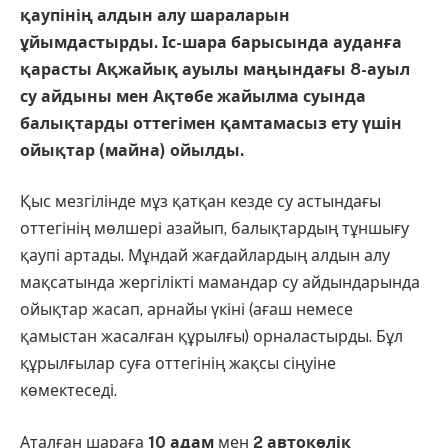
қаупінің алдын алу шараларын
ұйымдастырды. Іс-шара барысында ауданға
қарасты Ақжайық ауылы маңындағы 8-ауыл
су айдыны мен Ақтөбе жайылма суында
балықтарды оттегімен қамтамасыз ету үшін
ойықтар (майна) ойылды.
Қыс мезгілінде мұз қатқан кезде су астындағы
оттегінің мөлшері азайып, балықтардың тұншығу
қаупі артады. Мұндай жағдайлардың алдын алу
мақсатында жергілікті мамандар су айдындарында
ойықтар жасап, арнайы үкіні (ағаш немесе
қамыстан жасалған құрылғы) орналастырды. Бұл
құрылғылар суға оттегінің жақсы сіңуіне
көмектеседі.
Аталған шараға
10 адам
мен
2 автокөлік