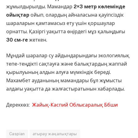
жұмылдырылды. Мамандар
2×3 метр көлемінде
ойықтар
ойып, олардың айналасына қауіпсіздік
шараларын қамтамасыз ету үшін қоршаулар
орнатты. Қазіргі уақытта өңірдегі мұз қалыңдығы
30 см-ге
жеткен.
Мұндай шаралар су айдындарындағы экологиялық
тепе-теңдікті сақтауға және балықтардың жаппай
қырылуының алдын алуға мүмкіндік береді.
Махамбет ауданының мамандары бұл жұмысты
алдағы уақытта да жалғастыратынын хабарлады.
Дереккөз:
Жайық-Каспий Облысаралық Ббши
Caspian
атырау жаңалықтары