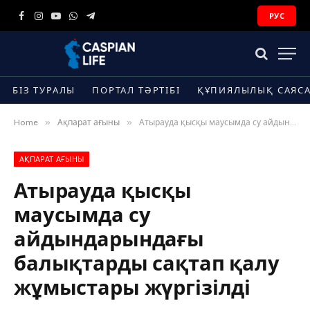
РУС
Facebook
Instagram
YouTube
WhatsApp
Telegram
БІЗ ТУРАЛЫ
ПОРТАЛ ТӘРТІБІ
ҚҰПИЯЛЫЛЫҚ САЯС
»
»
Home
Ақпарат ағыны
Атырауда қысқы маусымда су айдындарындағы балықтарды сақтап қалу жұмыстары жүргізілді
АҚПАРАТ АҒЫНЫ
Атырауда қысқы
маусымда су
айдындарындағы
балықтарды сақтап қалу
жұмыстары жүргізілді