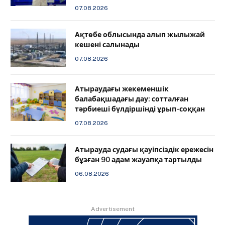
07.08.2026
Ақтөбе облысында алып жылыжай
кешені салынады
07.08.2026
Атыраудағы жекеменшік
балабақшадағы дау: сотталған
тәрбиеші бүлдіршінді ұрып-соққан
07.08.2026
Атырауда судағы қауіпсіздік ережесін
бұзған 90 адам жауапқа тартылды
06.08.2026
Advertisement