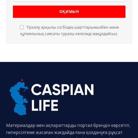
Тіркелу арқылы сіз біздің шарттарымызбен және
құпиялылық саясаты туралы келісімді мақұлдайсыз.
Материалдар мен ақпараттарды портал брендін көрсетіп,
гиперсілтеме жасаған жағдайда ғана қолдануға рұқсат