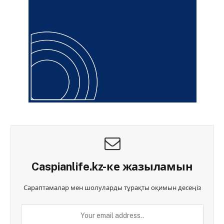
Caspianlife.kz-ке жазыламын
Сараптамалар мен шолуларды тұрақты оқимын десеңіз