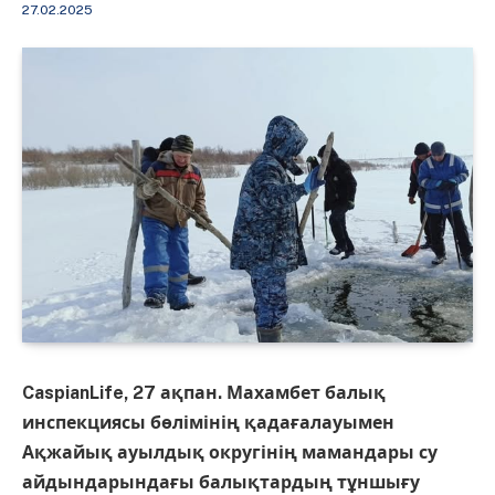
27.02.2025
CaspianLife, 27 ақпан. Махамбет балық
инспекциясы бөлімінің қадағалауымен
Ақжайық ауылдық округінің мамандары су
айдындарындағы балықтардың тұншығу