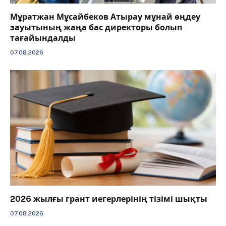
Мұратжан Мұсайбеков Атырау мұнай өңдеу
зауытының жаңа бас директоры болып
тағайындалды
07.08.2026
2026 жылғы грант иегерлерінің тізімі шықты
07.08.2026