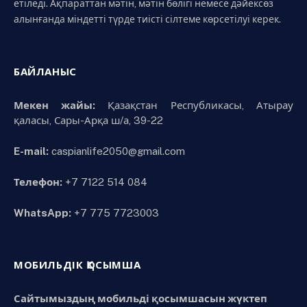
етіледі. Ақпараттан мәтін, мәтін бөлігі немесе дәйексөз
алынғанда міндетті түрде тиісті сілтеме көрсетілуі керек.
БАЙЛАНЫС
Мекен жайы:
Қазақстан Республикасы, Атырау
қаласы, Сары-Арқа ш/а, 39-22
E-mail:
caspianlife2050@gmail.com
Телефон:
+7 7122 514 084
WhatsApp:
+7 775 7723003
МОБИЛЬДІК ҚОСЫМША
Сайтымыздың мобильді қосымшасын жүктеп