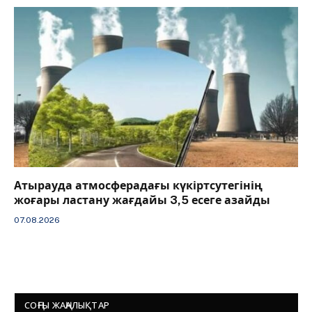
Атырауда атмосферадағы күкіртсутегінің
жоғары ластану жағдайы 3,5 есеге азайды
07.08.2026
СОҢҒЫ ЖАҢАЛЫҚТАР