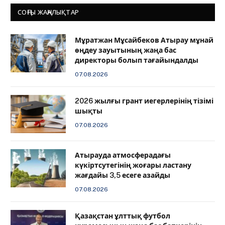
СОҢҒЫ ЖАҢАЛЫҚТАР
Мұратжан Мұсайбеков Атырау мұнай
өңдеу зауытының жаңа бас
директоры болып тағайындалды
07.08.2026
2026 жылғы грант иегерлерінің тізімі
шықты
07.08.2026
Атырауда атмосферадағы
күкіртсутегінің жоғары ластану
жағдайы 3,5 есеге азайды
07.08.2026
Қазақстан ұлттық футбол