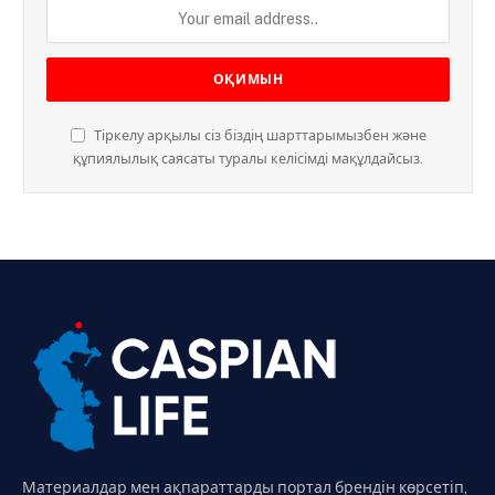
Тіркелу арқылы сіз біздің шарттарымызбен және
құпиялылық саясаты туралы келісімді мақұлдайсыз.
Материалдар мен ақпараттарды портал брендін көрсетіп,