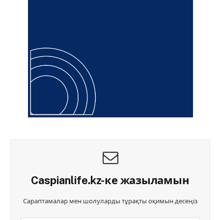
Caspianlife.kz-ке жазыламын
Сараптамалар мен шолуларды тұрақты оқимын десеңіз