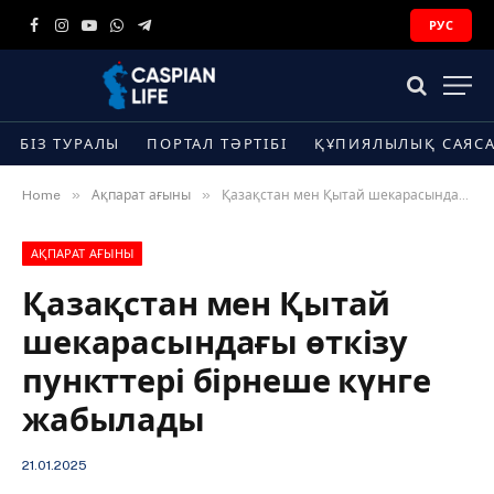
РУС
Facebook
Instagram
YouTube
WhatsApp
Telegram
БІЗ ТУРАЛЫ
ПОРТАЛ ТӘРТІБІ
ҚҰПИЯЛЫЛЫҚ САЯС
»
»
Home
Ақпарат ағыны
Қазақстан мен Қытай шекарасындағы өткізу пункттері бірнеше күнге жабылады
АҚПАРАТ АҒЫНЫ
Қазақстан мен Қытай
шекарасындағы өткізу
пункттері бірнеше күнге
жабылады
21.01.2025