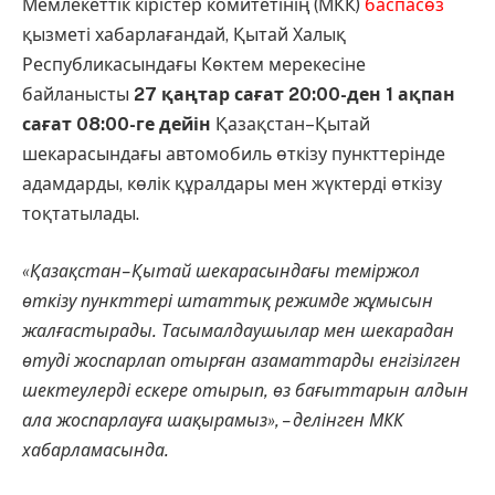
Мемлекеттік кірістер комитетінің (МКК)
баспасөз
қызметі хабарлағандай, Қытай Халық
Республикасындағы Көктем мерекесіне
байланысты
27 қаңтар сағат 20:00-ден 1 ақпан
сағат 08:00-ге дейін
Қазақстан–Қытай
шекарасындағы автомобиль өткізу пункттерінде
адамдарды, көлік құралдары мен жүктерді өткізу
тоқтатылады.
«Қазақстан–Қытай шекарасындағы теміржол
өткізу пункттері штаттық режимде жұмысын
жалғастырады. Тасымалдаушылар мен шекарадан
өтуді жоспарлап отырған азаматтарды енгізілген
шектеулерді ескере отырып, өз бағыттарын алдын
ала жоспарлауға шақырамыз», – делінген МКК
хабарламасында.