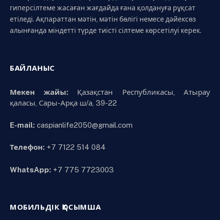
гиперсілтеме жасаған жағдайда ғана қолдануға рұқсат
етіледі. Ақпараттан мәтін, мәтін бөлігі немесе дәйексөз
алынғанда міндетті түрде тиісті сілтеме көрсетілуі керек.
БАЙЛАНЫС
Мекен жайы:
Қазақстан Республикасы, Атырау
қаласы, Сары-Арқа ш/а, 39-22
E-mail:
caspianlife2050@gmail.com
Телефон:
+7 7122 514 084
WhatsApp:
+7 775 7723003
МОБИЛЬДІК ҚОСЫМША