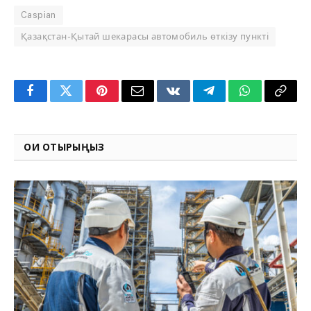
Caspian
Қазақстан-Қытай шекарасы автомобиль өткізу пункті
Facebook
Twitter
Pinterest
Email
VKontakte
Telegram
WhatsApp
Copy
Link
ОҚИ ОТЫРЫҢЫЗ