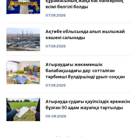
құрамасының жаңа бас бапкерінің
есімі белгілі болды
07.08.2026
Ақтөбе облысында алып жылыжай
кешені салынады
07.08.2026
Атыраудағы жекеменшік
балабақшадағы дау: сотталған
тәрбиеші бүлдіршінді ұрып-соққан
07.08.2026
Атырауда судағы қауіпсіздік ережесін
бұзған 90 адам жауапқа тартылды
06.08.2026