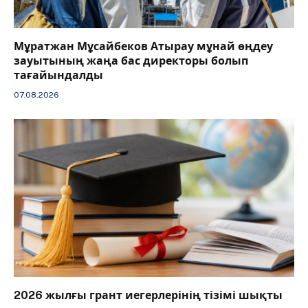
Мұратжан Мұсайбеков Атырау мұнай өңдеу
зауытының жаңа бас директоры болып
тағайындалды
07.08.2026
2026 жылғы грант иегерлерінің тізімі шықты