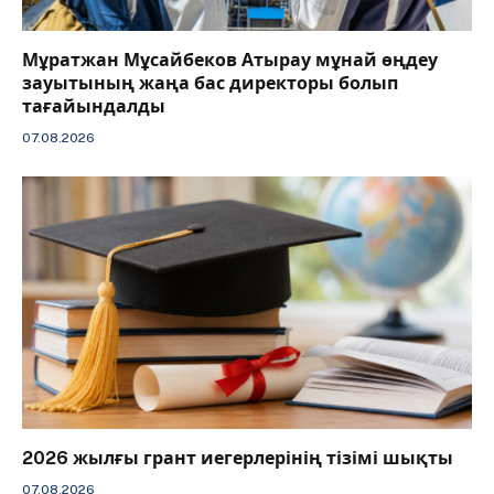
Мұратжан Мұсайбеков Атырау мұнай өңдеу
зауытының жаңа бас директоры болып
тағайындалды
07.08.2026
2026 жылғы грант иегерлерінің тізімі шықты
07.08.2026