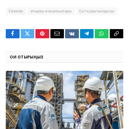
Caspian
атырау жаңалықтары
Сот қорытындысы
Facebook
Twitter
Pinterest
Email
VKontakte
Telegram
WhatsApp
Copy
Link
ОҚИ ОТЫРЫҢЫЗ