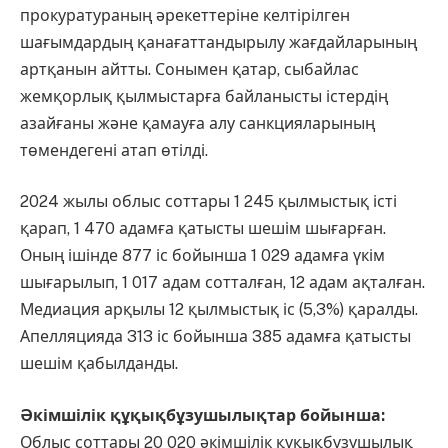
прокуратураның әрекеттеріне келтірілген
шағымдардың қанағаттандырылу жағдайларының
артқанын айтты. Сонымен қатар, сыбайлас
жемқорлық қылмыстарға байланысты істердің
азайғаны және қамауға алу санкцияларының
төмендегені атап өтілді.
2024 жылы облыс соттары 1 245 қылмыстық істі
қарап, 1 470 адамға қатысты шешім шығарған.
Оның ішінде 877 іс бойынша 1 029 адамға үкім
шығарылып, 1 017 адам сотталған, 12 адам ақталған.
Медиация арқылы 12 қылмыстық іс (5,3%) қаралды.
Апелляцияда 313 іс бойынша 385 адамға қатысты
шешім қабылданды.
Әкімшілік құқықбұзушылықтар бойынша:
Облыс соттары 20 020 әкімшілік құқықбұзушылық