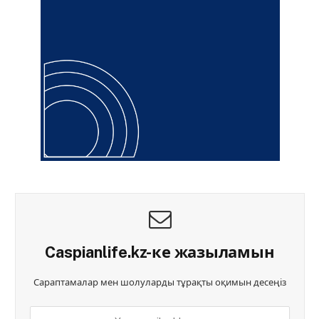
Caspianlife.kz-ке жазыламын
Сараптамалар мен шолуларды тұрақты оқимын десеңіз