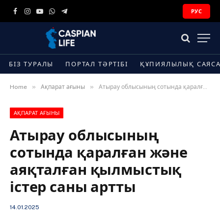
РУС
Facebook
Instagram
YouTube
WhatsApp
Telegram
БІЗ ТУРАЛЫ
ПОРТАЛ ТӘРТІБІ
ҚҰПИЯЛЫЛЫҚ САЯС
»
»
Home
Ақпарат ағыны
Атырау облысының сотында қаралған және аяқталған қылмыстық істер саны артты
АҚПАРАТ АҒЫНЫ
Атырау облысының
сотында қаралған және
аяқталған қылмыстық
істер саны артты
14.01.2025