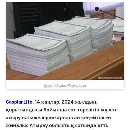
Сурет: Рахим Койлыбаев
CaspianLife
, 14 қаңтар. 2024 жылдың
қорытындысы бойынша сот төрелігін жүзеге
асыру нәтижелеріне арналған кеңейтілген
жиналыс Атырау облыстық сотында өтті.