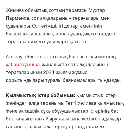
Жиынға облыстық соттың төрағасы Мұхтар
Парменов, сот алқаларының төрағалары мен
судьялары, Сот әкімшілігі департаментінің
басшылығы, қалалық және аудандық соттардың
төрағалары мен судьялары қатысты.
Атырау облыстық сотының баспасөз қызметінің
хабарлауынша,
жиналыста сот алқаларының
төрағаларының 2024 жылғы жұмыс
қорытындылары туралы баяндамалары тыңдалды.
Қылмыстық істер бойынша:
Қылмыстық істер
жөніндегі алқа төрайымы Тәтті Уәлиева қылмыстық
және әкімшілік құқықбұзушылықтар істерінің, бас
бостандығынан айыру жазасына кесілген адамдар
санының, алдын ала тергеу органдары мен