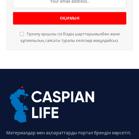
Тіркелу арқылы сіз біздің шарттарымызбен және
құпиялылық саясаты туралы келісімді мақұлдайсыз.
Материалдар мен ақпараттарды портал брендін көрсетіп,