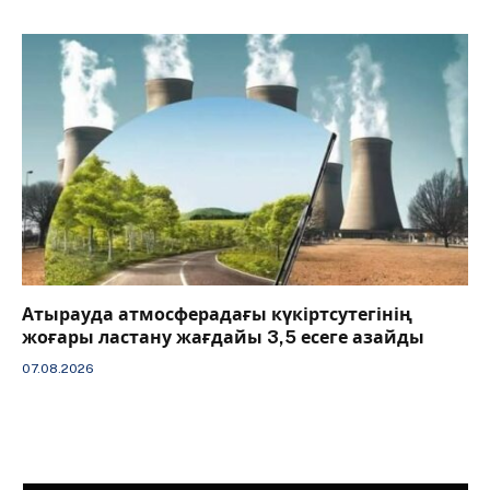
Атырауда атмосферадағы күкіртсутегінің
жоғары ластану жағдайы 3,5 есеге азайды
07.08.2026