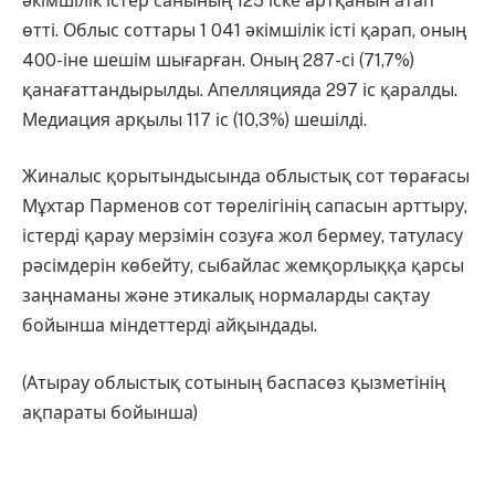
әкімшілік істер санының 125 іске артқанын атап
өтті. Облыс соттары 1 041 әкімшілік істі қарап, оның
400-іне шешім шығарған. Оның 287-сі (71,7%)
қанағаттандырылды. Апелляцияда 297 іс қаралды.
Медиация арқылы 117 іс (10,3%) шешілді.
Жиналыс қорытындысында облыстық сот төрағасы
Мұхтар Парменов сот төрелігінің сапасын арттыру,
істерді қарау мерзімін созуға жол бермеу, татуласу
рәсімдерін көбейту, сыбайлас жемқорлыққа қарсы
заңнаманы және этикалық нормаларды сақтау
бойынша міндеттерді айқындады.
(Атырау облыстық сотының баспасөз қызметінің
ақпараты бойынша)