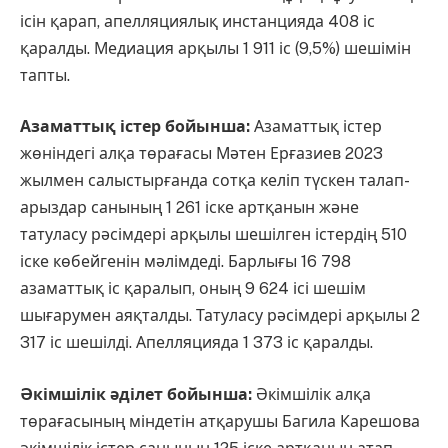
ісін қарап, апелляциялық инстанцияда 408 іс
қаралды. Медиация арқылы 1 911 іс (9,5%) шешімін
тапты.
Азаматтық істер бойынша:
Азаматтық істер
жөніндегі алқа төрағасы Мәтен Ерғазиев 2023
жылмен салыстырғанда сотқа келіп түскен талап-
арыздар санының 1 261 іске артқанын және
татуласу рәсімдері арқылы шешілген істердің 510
іске көбейгенін мәлімдеді. Барлығы 16 798
азаматтық іс қаралып, оның 9 624 ісі шешім
шығарумен аяқталды. Татуласу рәсімдері арқылы 2
317 іс шешілді. Апелляцияда 1 373 іс қаралды.
Әкімшілік әділет бойынша:
Әкімшілік алқа
төрағасының міндетін атқарушы Багила Карешова