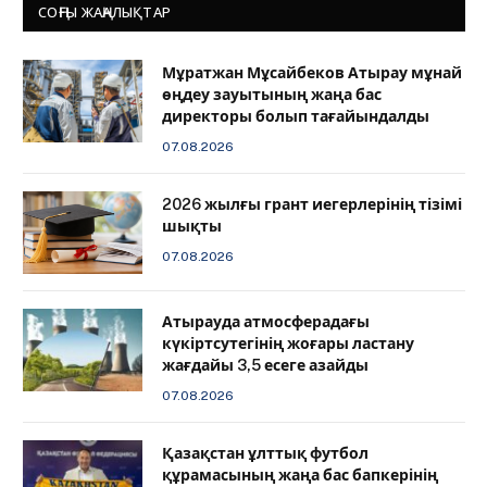
СОҢҒЫ ЖАҢАЛЫҚТАР
Мұратжан Мұсайбеков Атырау мұнай
өңдеу зауытының жаңа бас
директоры болып тағайындалды
07.08.2026
2026 жылғы грант иегерлерінің тізімі
шықты
07.08.2026
Атырауда атмосферадағы
күкіртсутегінің жоғары ластану
жағдайы 3,5 есеге азайды
07.08.2026
Қазақстан ұлттық футбол
құрамасының жаңа бас бапкерінің