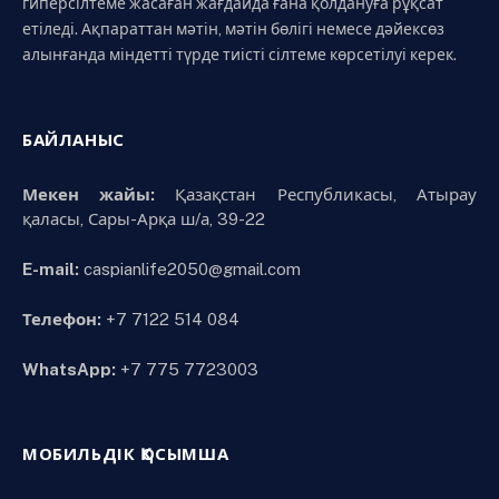
гиперсілтеме жасаған жағдайда ғана қолдануға рұқсат
етіледі. Ақпараттан мәтін, мәтін бөлігі немесе дәйексөз
алынғанда міндетті түрде тиісті сілтеме көрсетілуі керек.
БАЙЛАНЫС
Мекен жайы:
Қазақстан Республикасы, Атырау
қаласы, Сары-Арқа ш/а, 39-22
E-mail:
caspianlife2050@gmail.com
Телефон:
+7 7122 514 084
WhatsApp:
+7 775 7723003
МОБИЛЬДІК ҚОСЫМША