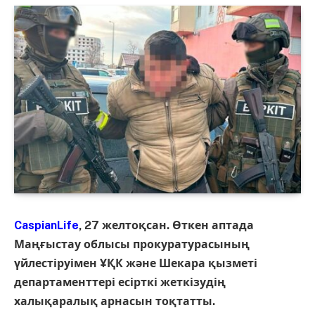
CaspianLife
, 27 желтоқсан. Өткен аптада
Маңғыстау облысы прокуратурасының
үйлестіруімен ҰҚК және Шекара қызметі
департаменттері есірткі жеткізудің
халықаралық арнасын тоқтатты.