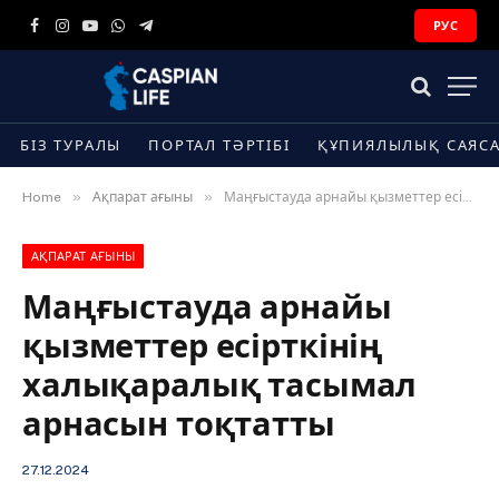
РУС
Facebook
Instagram
YouTube
WhatsApp
Telegram
БІЗ ТУРАЛЫ
ПОРТАЛ ТӘРТІБІ
ҚҰПИЯЛЫЛЫҚ САЯС
»
»
Home
Ақпарат ағыны
Маңғыстауда арнайы қызметтер есірткінің халықаралық тасымал арнасын тоқтатты
АҚПАРАТ АҒЫНЫ
Маңғыстауда арнайы
қызметтер есірткінің
халықаралық тасымал
арнасын тоқтатты
27.12.2024