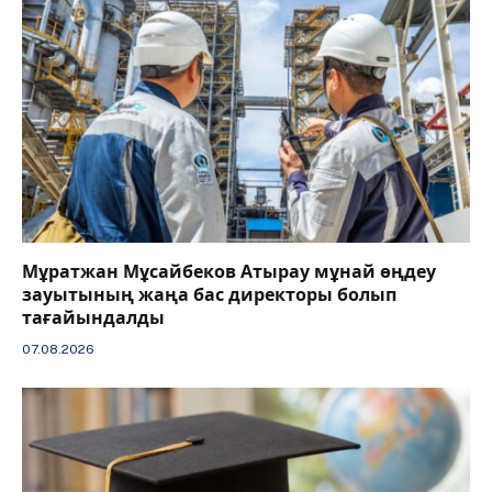
Мұратжан Мұсайбеков Атырау мұнай өңдеу
зауытының жаңа бас директоры болып
тағайындалды
07.08.2026