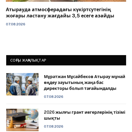
Атырауда атмосферадағы күкіртсутегінің
жоғары ластану жағдайы 3,5 есеге азайды
07.08.2026
СОҢҒЫ ЖАҢАЛЫҚТАР
Мұратжан Мұсайбеков Атырау мұнай
өңдеу зауытының жаңа бас
директоры болып тағайындалды
07.08.2026
2026 жылғы грант иегерлерінің тізімі
шықты
07.08.2026