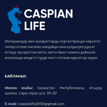
Материалдар мен ақпараттарды портал брендін көрсетіп,
гиперсілтеме жасаған жағдайда ғана қолдануға рұқсат
етіледі. Ақпараттан мәтін, мәтін бөлігі немесе дәйексөз
алынғанда міндетті түрде тиісті сілтеме көрсетілуі керек.
БАЙЛАНЫС
Мекен жайы:
Қазақстан Республикасы, Атырау
қаласы, Сары-Арқа ш/а, 39-22
E-mail:
caspianlife2050@gmail.com