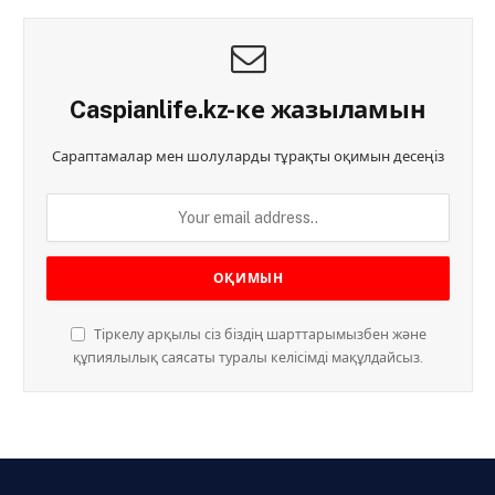
Caspianlife.kz-ке жазыламын
Сараптамалар мен шолуларды тұрақты оқимын десеңіз
Тіркелу арқылы сіз біздің шарттарымызбен және
құпиялылық саясаты туралы келісімді мақұлдайсыз.