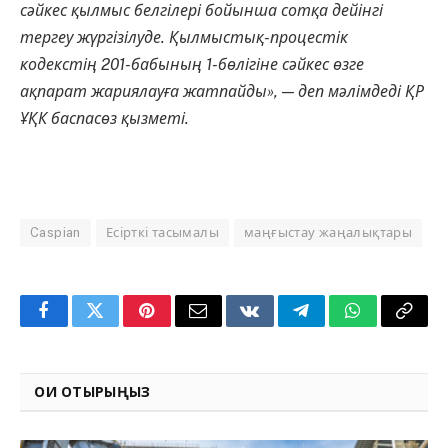
сәйкес қылмыс белгілері бойынша сотқа дейінгі
тергеу жүргізілуде. Қылмыстық-процестік
кодекстің 201-бабының 1-бөлігіне сәйкес өзге
ақпарат жариялауға жатпайды», — деп мәлімдеді ҚР
ҰҚК баспасөз қызметі.
Caspian
Есірткі тасымалы
маңғыстау жаңалықтары
Facebook
Twitter
Pinterest
Email
VKontakte
Telegram
WhatsApp
Copy
Link
ОҚИ ОТЫРЫҢЫЗ