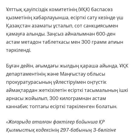
Ұлттық қауіпсіздік комитетінің (ҰҚК) баспасөз
қызметінің хабарлауынша, есірткі сату кезінде үш
Қазақстан азаматы ұсталып, сот санкциясымен
қамауға алынды. Заңсыз айналымнан 600-ден
астам метадон таблеткасы мен 300 грамм апиын
тәркіленді.
Бұған дейін, ағымдағы жылдың қараша айында, ҰҚК
департаментінің және Маңғыстау облысы
прокуратурасының үйлестіруімен оңтүстік
аймақтардан жеткізілетін есірткі тасымалының ішкі
арнасы жойылып, 300 килограмнан астам
каннабис топтағы есірткі тәркіленген болатын.
«Жоғарыда аталған фактілер бойынша ҚР
Қылмыстық кодексінің 297-бабының 3-бөлігіне