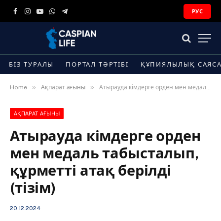
РУС
Facebook
Instagram
YouTube
WhatsApp
Telegram
БІЗ ТУРАЛЫ
ПОРТАЛ ТӘРТІБІ
ҚҰПИЯЛЫЛЫҚ САЯС
»
»
Home
Ақпарат ағыны
Атырауда кімдерге орден мен медаль табысталып, құрметті атақ берілді (тізім)
АҚПАРАТ АҒЫНЫ
Атырауда кімдерге орден
мен медаль табысталып,
құрметті атақ берілді
(тізім)
20.12.2024