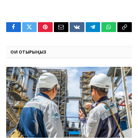
Facebook
Twitter
Pinterest
Email
VKontakte
Telegram
WhatsApp
Copy
Link
ОҚИ ОТЫРЫҢЫЗ