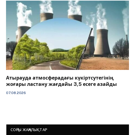
Атырауда атмосферадағы күкіртсутегінің
жоғары ластану жағдайы 3,5 есеге азайды
07.08.2026
СОҢҒЫ ЖАҢАЛЫҚТАР