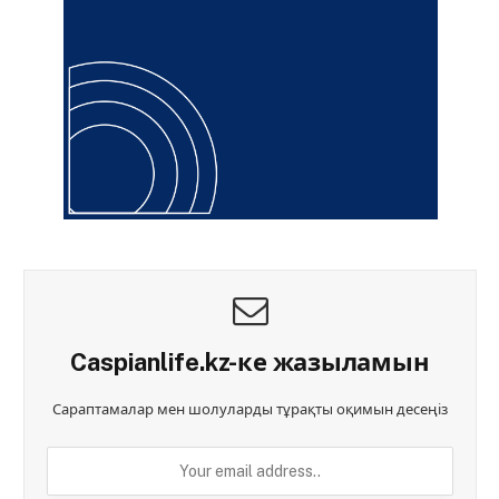
Caspianlife.kz-ке жазыламын
Сараптамалар мен шолуларды тұрақты оқимын десеңіз