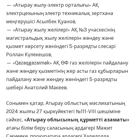
— «Атырау жылу-электр орталығы» АҚ
электрцехының электр техникалық зертхана
меңгерушісі Асылбек Қуанов,
— «Атырау жылу желілері» АҚ №3 учаскесінің
магистральдық жылу желілерін жөндеу және
қызмет көрсету жөніндегі 5-разрядты слесарі
Роллан Күлекешов,
— «Qazaqgazaimak» АҚ ӨФ газ желілерін пайдалану
және жөндеу қызметінің жер асты газ құбырларын
пайдалану және жөндеу жөніндегі 5-разрядты
шебері Анатолий Макеев.
Сонымен қатар, Атырау облыстық мәслихатының
2024 жылғы 27 қыркүйектегі №111-VIII шешіміне
сәйкес,
«Атырау облысының құрметті азаматы»
атағы білім беру саласының ардагері Мәжит
Сағиевке, прокуратура ардагері Халидолла