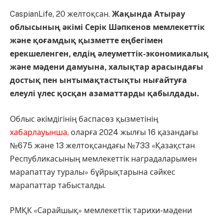
CaspianLife, 20 желтоқсан.
Жақында Атырау
облысының әкімі Серік Шәпкенов мемлекеттік
және қоғамдық қызметте еңбегімен
ерекшеленген, елдің әлеуметтік-экономикалық
және мәдени дамуына, халықтар арасындағы
достық пен ынтымақтастықты нығайтуға
елеулі үлес қосқан азаматтарды қабылдады.
Облыс әкімдігінің баспасөз қызметінің
хабарлауынша,
оларға 2024 жылғы 16 қазандағы
№675 және 13 желтоқсандағы №733 «Қазақстан
Республикасының мемлекеттік наградаларымен
марапаттау туралы» бұйрықтарына сәйкес
марапаттар табысталды.⠀
РМҚК «Сарайшық» мемлекеттік тарихи-мәдени