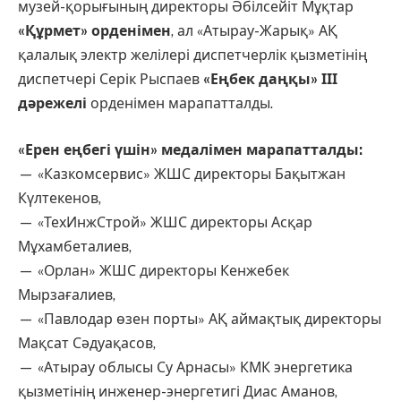
музей-қорығының директоры Әбілсейіт Мұқтар
«Құрмет» орденімен
, ал «Атырау-Жарық» АҚ
қалалық электр желілері диспетчерлік қызметінің
диспетчері Серік Рыспаев
«Еңбек даңқы» ІІІ
дәрежелі
орденімен марапатталды.
«Ерен еңбегі үшін» медалімен марапатталды:
— «Казкомсервис» ЖШС директоры Бақытжан
Күлтекенов,
— «ТехИнжСтрой» ЖШС директоры Асқар
Мұхамбеталиев,
— «Орлан» ЖШС директоры Кенжебек
Мырзағалиев,
— «Павлодар өзен порты» АҚ аймақтық директоры
Мақсат Сәдуақасов,
— «Атырау облысы Су Арнасы» КМК энергетика
қызметінің инженер-энергетигі Диас Аманов,