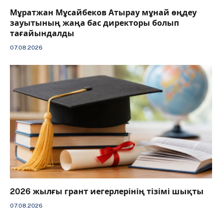
Мұратжан Мұсайбеков Атырау мұнай өңдеу
зауытының жаңа бас директоры болып
тағайындалды
07.08.2026
2026 жылғы грант иегерлерінің тізімі шықты
07.08.2026