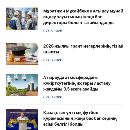
Мұратжан Мұсайбеков Атырау мұнай
өңдеу зауытының жаңа бас
директоры болып тағайындалды
07.08.2026
2026 жылғы грант иегерлерінің тізімі
шықты
07.08.2026
Атырауда атмосферадағы
күкіртсутегінің жоғары ластану
жағдайы 3,5 есеге азайды
07.08.2026
Қазақстан ұлттық футбол
құрамасының жаңа бас бапкерінің
есімі белгілі болды