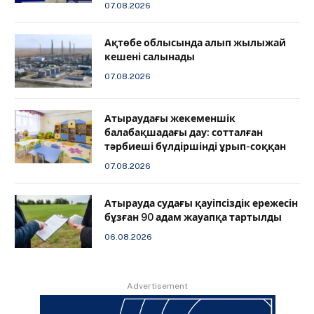
07.08.2026
Ақтөбе облысында алып жылыжай
кешені салынады
07.08.2026
Атыраудағы жекеменшік
балабақшадағы дау: сотталған
тәрбиеші бүлдіршінді ұрып-соққан
07.08.2026
Атырауда судағы қауіпсіздік ережесін
бұзған 90 адам жауапқа тартылды
06.08.2026
Advertisement