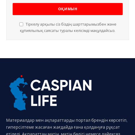
Тіркелу арқылы сіз біздің шарттарымызбен және
құпиялылық саясаты туралы келісімді мақұлдайсыз.
Материалдар мен ақпараттарды портал брендін көрсетіп,
гиперсілтеме жасаған жағдайда ғана қолдануға рұқсат
етіледі. Ақпараттан мәтін, мәтін бөлігі немесе дәйексөз