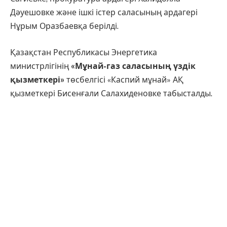
Дәуешовке және ішкі істер саласының ардагері
Нұрым Оразбаевқа берілді.
Қазақстан Республикасы Энергетика
министрлігінің
«Мұнай-газ саласының үздік
қызметкері»
төсбелгісі «Каспий мұнай» АҚ
қызметкері Бисенғали Салахиденовке табысталды.