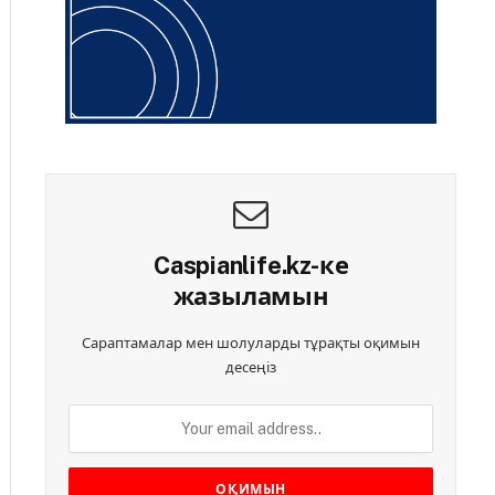
Caspianlife.kz-ке
жазыламын
Сараптамалар мен шолуларды тұрақты оқимын
десеңіз