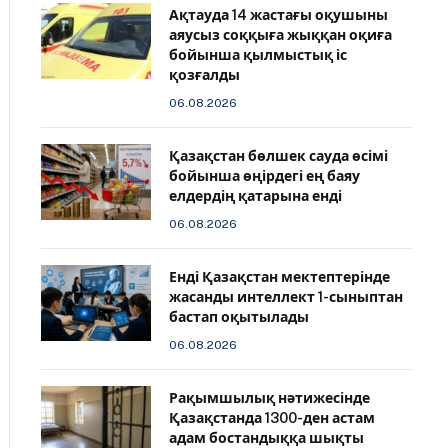
Ақтауда 14 жастағы оқушыны
аяусыз соққыға жыққан оқиға
бойынша қылмыстық іс
қозғалды
06.08.2026
Қазақстан бөлшек сауда өсімі
бойынша өңірдегі ең баяу
елдердің қатарына енді
06.08.2026
️Енді Қазақстан мектептерінде
жасанды интеллект 1-сыныптан
бастап оқытылады
06.08.2026
Рақымшылық нәтижесінде
Қазақстанда 1300-ден астам
адам бостандыққа шықты