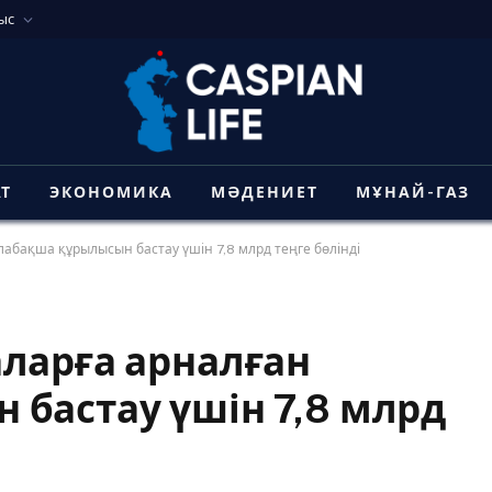
ыс
АТ
ЭКОНОМИКА
МӘДЕНИЕТ
МҰНАЙ-ГАЗ
абақша құрылысын бастау үшін 7,8 млрд теңге бөлінді
ларға арналған
бастау үшін 7,8 млрд