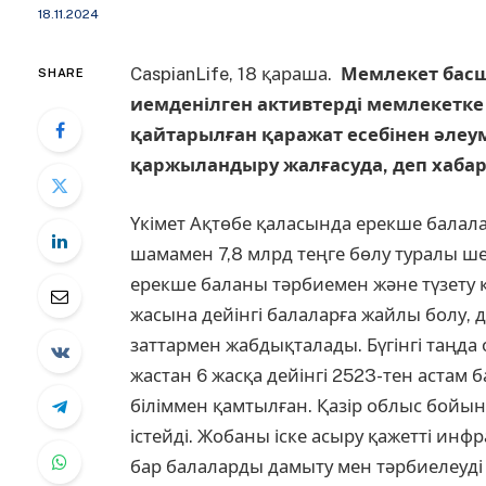
18.11.2024
CaspianLife, 18 қараша.
Мемлекет бас
SHARE
иемденілген активтерді мемлекетке
қайтарылған қаражат есебінен әле
қаржыландыру жалғасуда, деп хаб
Үкімет Ақтөбе қаласында ерекше балал
шамамен 7,8 млрд теңге бөлу туралы 
ерекше баланы тәрбиемен және түзету к
жасына дейінгі балаларға жайлы болу, 
заттармен жабдықталады. Бүгінгі таңда 
жастан 6 жасқа дейінгі 2523-тен астам 
біліммен қамтылған. Қазір облыс бойы
істейді. Жобаны іске асыру қажетті инф
бар балаларды дамыту мен тәрбиелеуді 