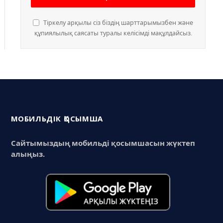
Тіркелу арқылы сіз біздің шарттарымызбен және
құпиялылық саясаты туралы келісімді мақұлдайсыз.
МОБИЛЬДІК ҚОСЫМША
Сайтымыздың мобильді қосымшасын жүктеп
алыңыз.