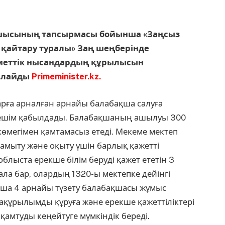
шысының тапсырмасы бойынша «Заңсыз
 қайтару туралы» Заң шеңберінде
уметтік нысандардың құрылысын
арлайды
Primeminister.kz.
арға арналған арнайы балабақша салуға
шешім қабылдады. Балабақшаның ашылуы 300
өмегімен қамтамасыз етеді. Мекеме мектеп
дамыту және оқыту үшін барлық қажетті
облыста ерекше білім беруді қажет ететін 3
бала бар, олардың 1320-ы мектепке дейінгі
нша 4 арнайы түзету балабақшасы жұмыс
рақұрылымды құруға және ерекше қажеттіліктері
қамтуды кеңейтуге мүмкіндік береді.