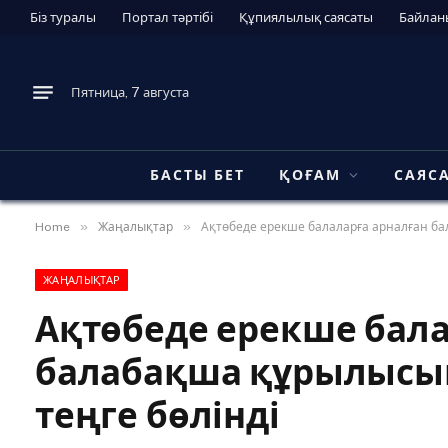
Біз туралы
Портал тәртібі
Құпиялылық саясаты
Байлан
Пятница, 7 августа
БАСТЫ БЕТ
ҚОҒАМ
САЯС
»
»
Home
Жаңалықтар
Ақтөбеде ерекше балаларға арналған бал
ЖАҢАЛЫҚТАР
Ақтөбеде ерекше бала
балабақша құрылысын 
теңге бөлінді