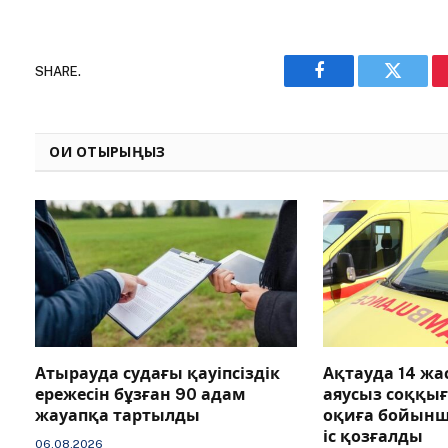
SHARE.
Facebook
Twitter
ОҚИ ОТЫРЫҢЫЗ
Атырауда судағы қауіпсіздік
Ақтауда 14 ж
ережесін бұзған 90 адам
аяусыз соққы
жауапқа тартылды
оқиға бойын
іс қозғалды
06.08.2026