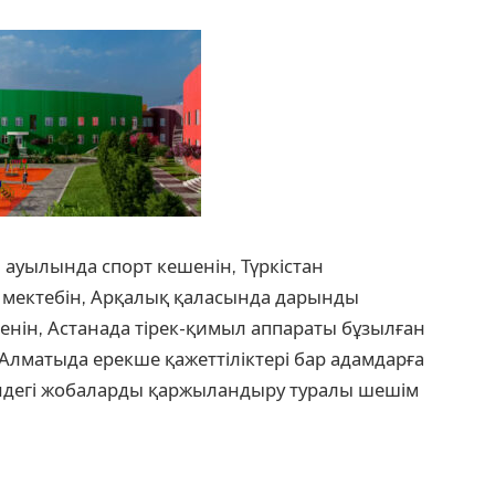
 ауылында спорт кешенін, Түркістан
мектебін, Арқалық қаласында дарынды
енін, Астанада тірек-қимыл аппараты бұзылған
Алматыда ерекше қажеттіліктері бар адамдарға
індегі жобаларды қаржыландыру туралы шешім