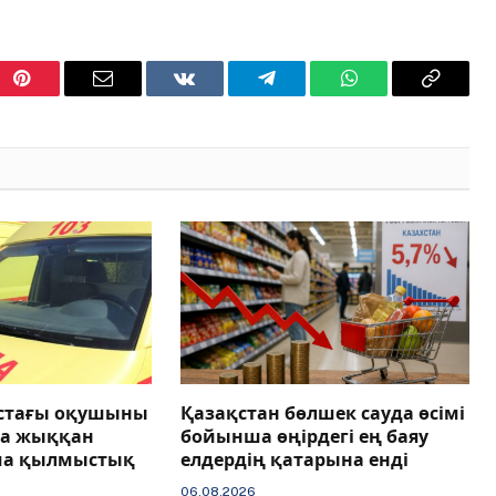
Pinterest
Email
VKontakte
Telegram
WhatsApp
Copy
Link
астағы оқушыны
Қазақстан бөлшек сауда өсімі
ға жыққан
бойынша өңірдегі ең баяу
ша қылмыстық
елдердің қатарына енді
06.08.2026