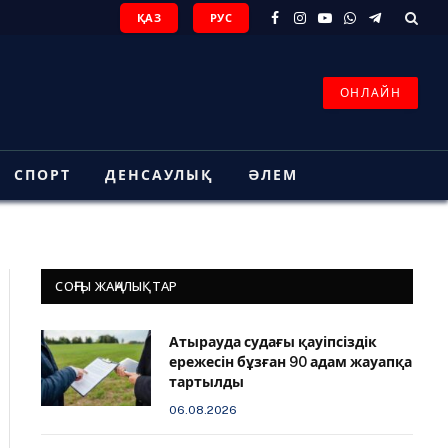
ҚАЗ
РУС
Facebook
Instagram
YouTube
WhatsApp
Telegram
ОНЛАЙН
СПОРТ
ДЕНСАУЛЫҚ
ӘЛЕМ
СОҢҒЫ ЖАҢАЛЫҚТАР
Атырауда судағы қауіпсіздік
ережесін бұзған 90 адам жауапқа
тартылды
06.08.2026