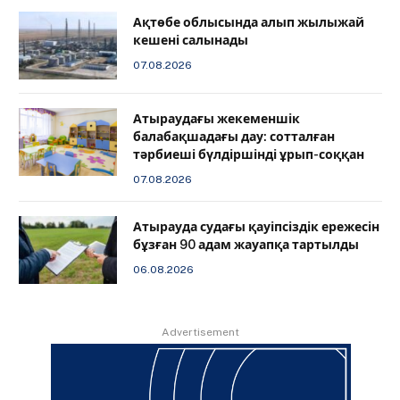
Ақтөбе облысында алып жылыжай
кешені салынады
07.08.2026
Атыраудағы жекеменшік
балабақшадағы дау: сотталған
тәрбиеші бүлдіршінді ұрып-соққан
07.08.2026
Атырауда судағы қауіпсіздік ережесін
бұзған 90 адам жауапқа тартылды
06.08.2026
Advertisement