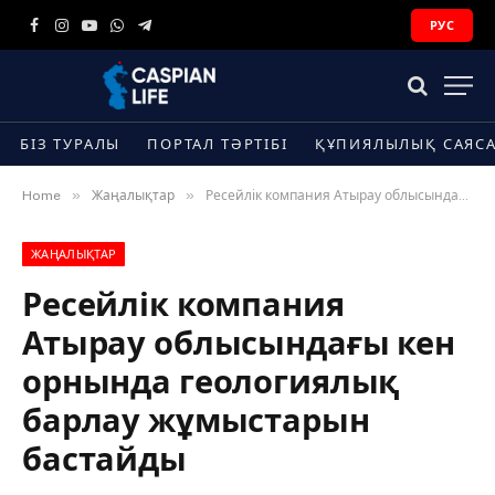
РУС
Facebook
Instagram
YouTube
WhatsApp
Telegram
БІЗ ТУРАЛЫ
ПОРТАЛ ТӘРТІБІ
ҚҰПИЯЛЫЛЫҚ САЯС
»
»
Home
Жаңалықтар
Ресейлік компания Атырау облысындағы кен орнында геологиялық барлау жұмыстарын бастайды
ЖАҢАЛЫҚТАР
Ресейлік компания
Атырау облысындағы кен
орнында геологиялық
барлау жұмыстарын
бастайды