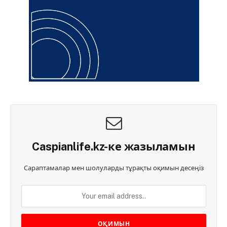
Caspianlife.kz-ке жазыламын
Сараптамалар мен шолуларды тұрақты оқимын десеңіз