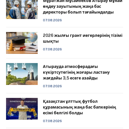
Мұратжан Мұсайбеков Атырау мұнай
өңдеу зауытының жаңа бас
директоры болып тағайындалды
07.08.2026
2026 жылғы грант иегерлерінің тізімі
шықты
07.08.2026
Атырауда атмосферадағы
күкіртсутегінің жоғары ластану
жағдайы 3,5 есеге азайды
07.08.2026
Қазақстан ұлттық футбол
құрамасының жаңа бас бапкерінің
есімі белгілі болды
07.08.2026