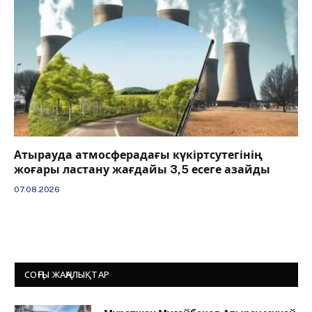
Атырауда атмосферадағы күкіртсутегінің
жоғары ластану жағдайы 3,5 есеге азайды
07.08.2026
СОҢҒЫ ЖАҢАЛЫҚТАР