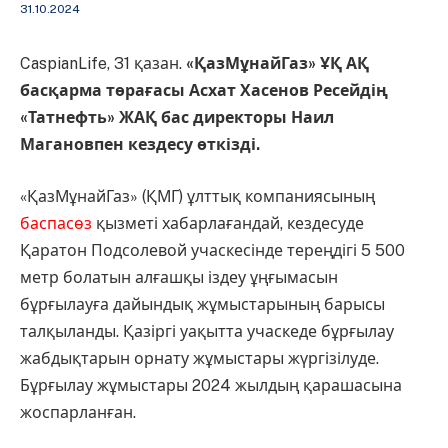
31.10.2024
CaspianLife, 31 қазан.
«ҚазМұнайГаз» ҰҚ АҚ
басқарма төрағасы Асхат Хасенов Ресейдің
«Татнефть» ЖАҚ бас директоры Наил
Магановпен кездесу өткізді.
«ҚазМұнайГаз» (ҚМГ) ұлттық компаниясының
баспасөз
қызметі хабарлағандай, кездесуде
Қаратон Подсолевой учаскесінде тереңдігі 5 500
метр болатын алғашқы іздеу ұңғымасын
бұрғылауға дайындық жұмыстарының барысы
талқыланды. Қазіргі уақытта учаскеде бұрғылау
жабдықтарын орнату жұмыстары жүргізілуде.
Бұрғылау жұмыстары 2024 жылдың қарашасына
жоспарланған.