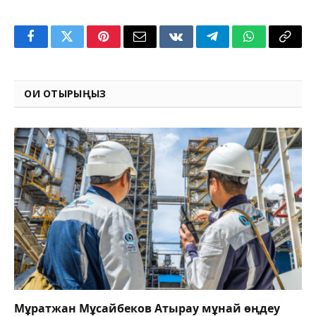
Facebook
Twitter
Pinterest
Email
VKontakte
Telegram
WhatsApp
Copy
Link
ОҚИ ОТЫРЫҢЫЗ
Мұратжан Мұсайбеков Атырау мұнай өңдеу