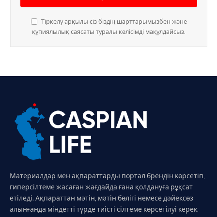
Тіркелу арқылы сіз біздің шарттарымызбен және
құпиялылық саясаты туралы келісімді мақұлдайсыз.
Материалдар мен ақпараттарды портал брендін көрсетіп,
гиперсілтеме жасаған жағдайда ғана қолдануға рұқсат
етіледі. Ақпараттан мәтін, мәтін бөлігі немесе дәйексөз
алынғанда міндетті түрде тиісті сілтеме көрсетілуі керек.