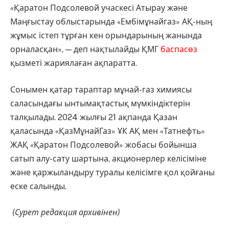
«Қаратон Подсолевой учаскесі Атырау және
Маңғыстау облыстарында «Ембімұнайгаз» АҚ-ның
жұмыс істеп тұрған кен орындарының жанында
орналасқан», — деп нақтылайды ҚМГ
баспасөз
қызметі жариялаған ақпаратта.
Сонымен қатар тараптар мұнай-газ химиясы
саласындағы ынтымақтастық мүмкіндіктерін
талқылады. 2024 жылғы 21 ақпанда Қазан
қаласында «ҚазМұнайГаз» ҰК АҚ мен «Татнефть»
ЖАҚ «Қаратон Подсолевой» жобасы бойынша
сатып алу-сату шартына, акционерлер келісіміне
және қаржыландыру туралы келісімге қол қойғаны
еске салынды.
(Сурет редакция архивінен)