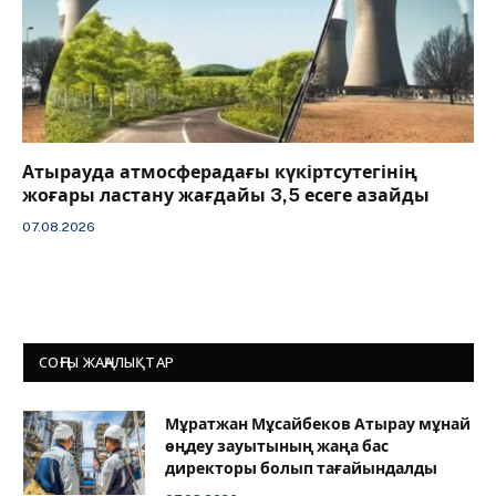
Атырауда атмосферадағы күкіртсутегінің
жоғары ластану жағдайы 3,5 есеге азайды
07.08.2026
СОҢҒЫ ЖАҢАЛЫҚТАР
Мұратжан Мұсайбеков Атырау мұнай
өңдеу зауытының жаңа бас
директоры болып тағайындалды