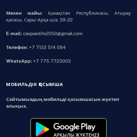
Мекен жайы:
Қазақстан Республикасы, Атырау
қаласы, Сары-Арқа ш/а, 39-22
E-mail:
caspianlife2050@gmail.com
Телефон:
+7 7122 514 084
WhatsApp:
+7 775 7723003
МОБИЛЬДІК ҚОСЫМША
Сайтымыздың мобильді қосымшасын жүктеп
алыңыз.