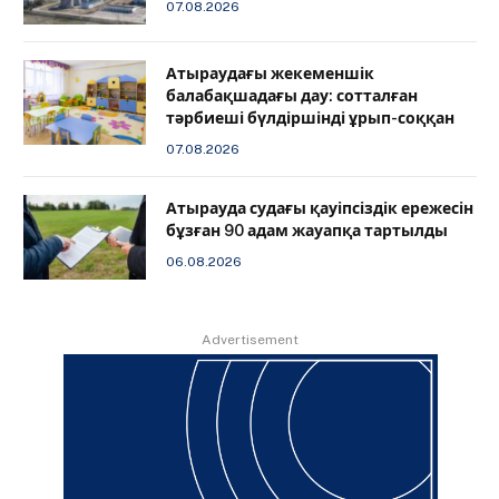
07.08.2026
Атыраудағы жекеменшік
балабақшадағы дау: сотталған
тәрбиеші бүлдіршінді ұрып-соққан
07.08.2026
Атырауда судағы қауіпсіздік ережесін
бұзған 90 адам жауапқа тартылды
06.08.2026
Advertisement