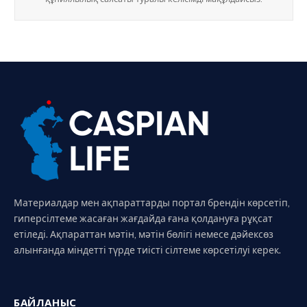
Материалдар мен ақпараттарды портал брендін көрсетіп,
гиперсілтеме жасаған жағдайда ғана қолдануға рұқсат
етіледі. Ақпараттан мәтін, мәтін бөлігі немесе дәйексөз
алынғанда міндетті түрде тиісті сілтеме көрсетілуі керек.
БАЙЛАНЫС