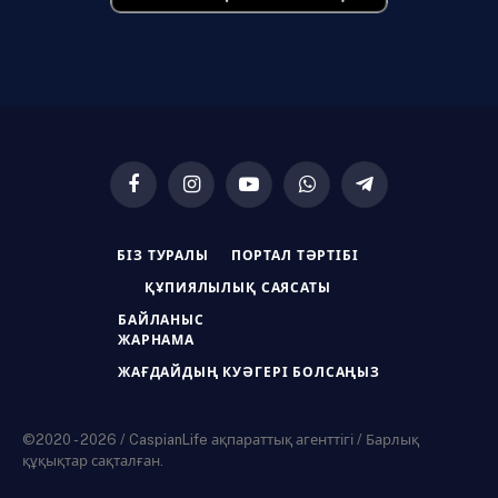
Facebook
Instagram
YouTube
WhatsApp
Telegram
БІЗ ТУРАЛЫ
ПОРТАЛ ТӘРТІБІ
ҚҰПИЯЛЫЛЫҚ САЯСАТЫ
БАЙЛАНЫС
ЖАРНАМА
ЖАҒДАЙДЫҢ КУӘГЕРІ БОЛСАҢЫЗ
©2020 - 2026 / CaspianLife ақпараттық агенттігі / Барлық
құқықтар сақталған.