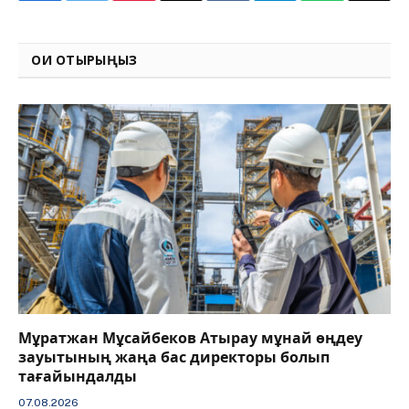
Link
ОҚИ ОТЫРЫҢЫЗ
Мұратжан Мұсайбеков Атырау мұнай өңдеу
зауытының жаңа бас директоры болып
тағайындалды
07.08.2026