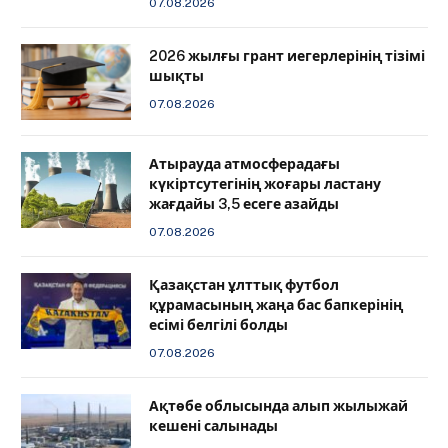
07.08.2026
2026 жылғы грант иегерлерінің тізімі
шықты
07.08.2026
Атырауда атмосферадағы
күкіртсутегінің жоғары ластану
жағдайы 3,5 есеге азайды
07.08.2026
Қазақстан ұлттық футбол
құрамасының жаңа бас бапкерінің
есімі белгілі болды
07.08.2026
Ақтөбе облысында алып жылыжай
кешені салынады