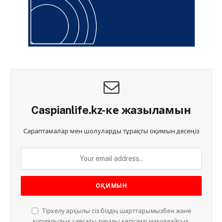
Caspianlife.kz-ке жазыламын
Сараптамалар мен шолуларды тұрақты оқимын десеңіз
Тіркелу арқылы сіз біздің шарттарымызбен және
құпиялылық саясаты туралы келісімді мақұлдайсыз.