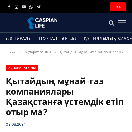
РУС
Facebook
Instagram
YouTube
WhatsApp
Telegram
БІЗ ТУРАЛЫ
ПОРТАЛ ТӘРТІБІ
ҚҰПИЯЛЫЛЫҚ САЯС
»
»
Home
Ақпарат ағыны
Қытайдың мұнай-газ компаниялары Қазақстанға үстемдік етіп отыр ма?
АҚПАРАТ АҒЫНЫ
Қытайдың мұнай-газ
компаниялары
Қазақстанға үстемдік етіп
отыр ма?
09.08.2024