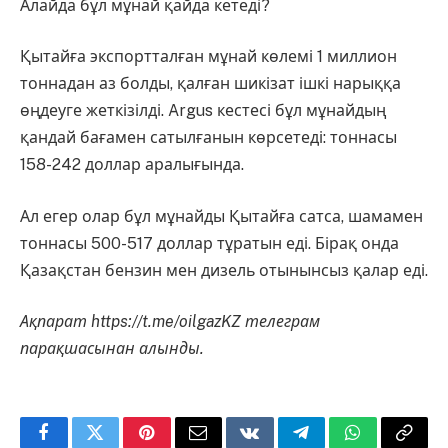
Алайда бұл мұнай қайда кетеді?
Қытайға экспортталған мұнай көлемі 1 миллион
тоннадан аз болды, қалған шикізат ішкі нарыққа
өңдеуге жеткізілді. Argus кестесі бұл мұнайдың
қандай бағамен сатылғанын көрсетеді: тоннасы
158-242 доллар аралығында.
Ал егер олар бұл мұнайды Қытайға сатса, шамамен
тоннасы 500-517 доллар тұратын еді. Бірақ онда
Қазақстан бензин мен дизель отынынсыз қалар еді.
Ақпарат https://t.me/oilgazKZ телеграм
парақшасынан алынды.
Facebook
Twitter
Pinterest
Email
VKontakte
Telegram
WhatsApp
Copy