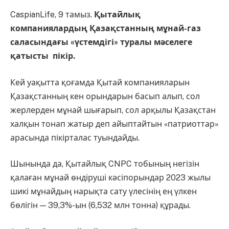
CaspianLife, 9 тамыз.
Қытайлық
компаниялардың Қазақстанның мұнай-газ
саласындағы «үстемдігі» туралы мәселеге
қатысты
пікір.
Кей уақытта қоғамда Қытай компанияларын
Қазақстанның кен орындарын басып алып, сол
жерлерден мұнай шығарып, сол арқылы Қазақстан
халқын тонап жатыр деп айыптайтын «патриоттар»
арасында пікірталас туындайды.
Шынында да, Қытайлық CNPC тобының негізін
қалаған мұнай өндіруші кәсіпорындар 2023 жылы
шикі мұнайдың нарықта сату үлесінің ең үлкен
бөлігін — 39,3%-ын (6,532 млн тонна) құрады.