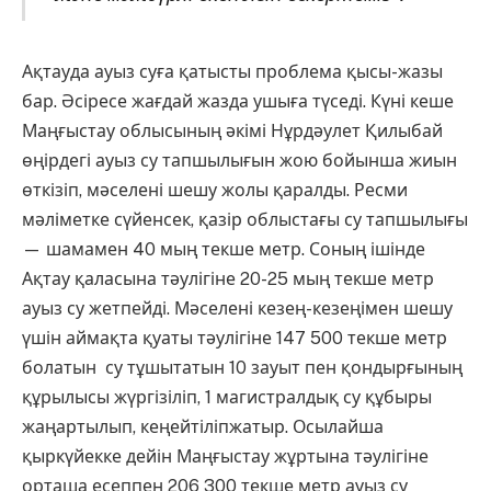
Ақтауда ауыз суға қатысты проблема қысы-жазы
бар. Әсіресе жағдай жазда ушыға түседі. Күні кеше
Маңғыстау облысының әкімі Нұрдәулет Қилыбай
өңірдегі ауыз су тапшылығын жою бойынша жиын
өткізіп, мәселені шешу жолы қаралды. Ресми
мәліметке сүйенсек, қазір облыстағы су тапшылығы
— шамамен 40 мың текше метр. Соның ішінде
Ақтау қаласына тәулігіне 20-25 мың текше метр
ауыз су жетпейді. Мәселені кезең-кезеңімен шешу
үшін аймақта қуаты тәулігіне 147 500 текше метр
болатын су тұшытатын 10 зауыт пен қондырғының
құрылысы жүргізіліп, 1 магистралдық су құбыры
жаңартылып, кеңейтіліпжатыр. Осылайша
қыркүйекке дейін Маңғыстау жұртына тәулігіне
орташа есеппен 206 300 текше метр ауыз су