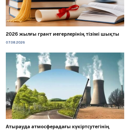
2026 жылғы грант иегерлерінің тізімі шықты
07.08.2026
Атырауда атмосферадағы күкіртсутегінің