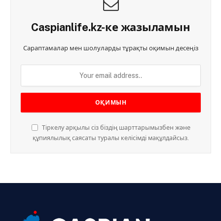
Caspianlife.kz-ке жазыламын
Сараптамалар мен шолуларды тұрақты оқимын десеңіз
Тіркелу арқылы сіз біздің шарттарымызбен және
құпиялылық саясаты туралы келісімді мақұлдайсыз.