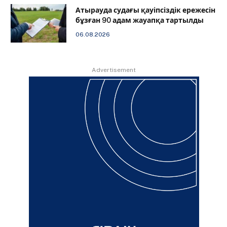
Атырауда судағы қауіпсіздік ережесін
бұзған 90 адам жауапқа тартылды
06.08.2026
Advertisement