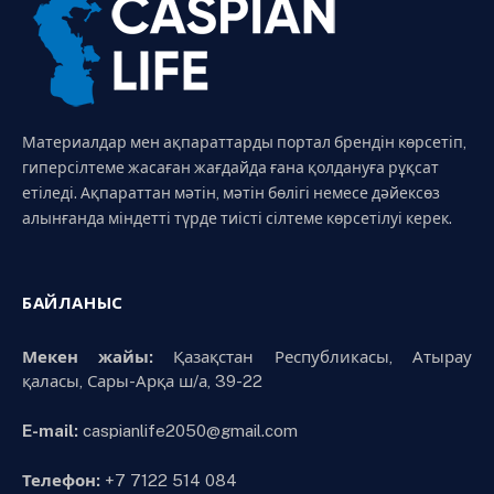
Материалдар мен ақпараттарды портал брендін көрсетіп,
гиперсілтеме жасаған жағдайда ғана қолдануға рұқсат
етіледі. Ақпараттан мәтін, мәтін бөлігі немесе дәйексөз
алынғанда міндетті түрде тиісті сілтеме көрсетілуі керек.
БАЙЛАНЫС
Мекен жайы:
Қазақстан Республикасы, Атырау
қаласы, Сары-Арқа ш/а, 39-22
E-mail:
caspianlife2050@gmail.com
Телефон:
+7 7122 514 084