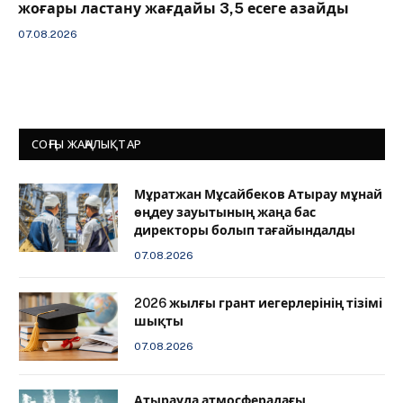
жоғары ластану жағдайы 3,5 есеге азайды
07.08.2026
СОҢҒЫ ЖАҢАЛЫҚТАР
Мұратжан Мұсайбеков Атырау мұнай
өңдеу зауытының жаңа бас
директоры болып тағайындалды
07.08.2026
2026 жылғы грант иегерлерінің тізімі
шықты
07.08.2026
Атырауда атмосферадағы