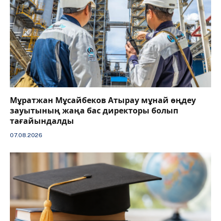
Мұратжан Мұсайбеков Атырау мұнай өңдеу
зауытының жаңа бас директоры болып
тағайындалды
07.08.2026