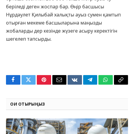
беріледі деген жоспар бар. Өңір басшысы
Нұрдәулет Қилыбай халықты ауыз сумен қамтып
отырған мекеме басшыларына маңызды
жобаларды дер кезінде жүзеге асыру керектігін
шегелеп тапсырды.
Facebook
Twitter
Pinterest
Email
VKontakte
Telegram
WhatsApp
Copy
Link
ОҚИ ОТЫРЫҢЫЗ