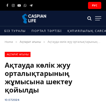
РУС
Facebook
Instagram
YouTube
WhatsApp
Telegram
БІЗ ТУРАЛЫ
ПОРТАЛ ТӘРТІБІ
ҚҰПИЯЛЫЛЫҚ САЯС
»
»
Home
Ақпарат ағыны
Ақтауда көлік жуу орталықтарының жұмысына шектеу қойылды
АҚПАРАТ АҒЫНЫ
Ақтауда көлік жуу
орталықтарының
жұмысына шектеу
қойылды
10.07.2024