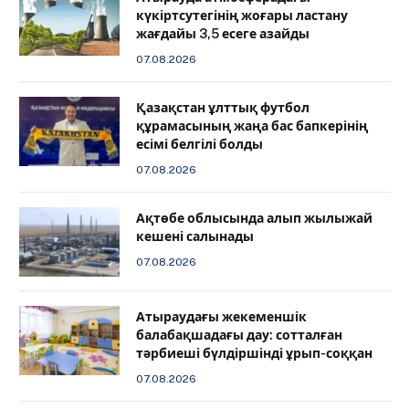
күкіртсутегінің жоғары ластану
жағдайы 3,5 есеге азайды
07.08.2026
Қазақстан ұлттық футбол
құрамасының жаңа бас бапкерінің
есімі белгілі болды
07.08.2026
Ақтөбе облысында алып жылыжай
кешені салынады
07.08.2026
Атыраудағы жекеменшік
балабақшадағы дау: сотталған
тәрбиеші бүлдіршінді ұрып-соққан
07.08.2026