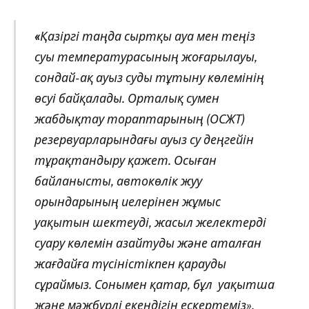
«
Қазіргі таңда сыртқы ауа мен теңіз
суы температурасының жоғарылауы,
сондай-ақ ауыз суды тұтыну көлемінің
өсуі байқалады. Орталық сумен
жабдықтау тораптарының (ОСЖТ)
резервуарларындағы ауыз су деңгейін
тұрақтандыру қажет. Осыған
байланысты, автокөлік жуу
орындарының иелерінен жұмыс
уақытын шектеуді, жасыл желектерді
суару көлемін азайтуды және аталған
жағдайға түсіністікпен қарауды
сұраймыз. Сонымен қатар, бұл уақытша
және мәжбүрлі екендігін ескертеміз».