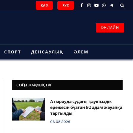
ҚАЗ
РУС
Facebook
Instagram
YouTube
WhatsApp
Telegram
ОНЛАЙН
СПОРТ
ДЕНСАУЛЫҚ
ӘЛЕМ
СОҢҒЫ ЖАҢАЛЫҚТАР
Атырауда судағы қауіпсіздік
ережесін бұзған 90 адам жауапқа
тартылды
06.08.2026