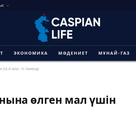
ыс
АТ
ЭКОНОМИКА
МӘДЕНИЕТ
МҰНАЙ-ГАЗ
25,6 млн. тг төленді
ына өлген мал үшін