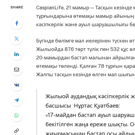
CaspianLife, 21 мамыр — Тасқын кезін
SHARE
тұрғындарына өтемақы мамыр айының с
кәсіпкерлік және ауыл шаруашылығы бө
Бүгінде бөлімге мал иелерінен түскен өт
Жылыойда 876 төрт түлік пен 532 құс өл
20-мамырдан бастап малынан айрылған 
өтемақы төленді. Қалған 78 тұрғын қар
Жалпы тасқын кезінде өлген мал шығын
Жылыой аудандық кәсіпкерлік 
басшысы Нұртас Қуатбаев:
«17-майдан бастап ауыл шаруа
бекітілген жаңа ереже шықты. 
жиырмасынан бастап осы айдың 