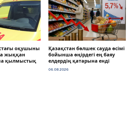
астағы оқушыны
Қазақстан бөлшек сауда өсімі
ға жыққан
бойынша өңірдегі ең баяу
ша қылмыстық
елдердің қатарына енді
06.08.2026