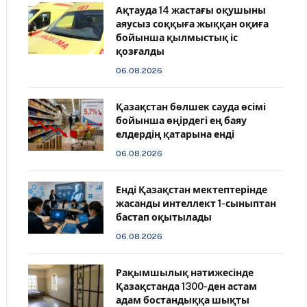
Ақтауда 14 жастағы оқушыны
аяусыз соққыға жыққан оқиға
бойынша қылмыстық іс
қозғалды
06.08.2026
Қазақстан бөлшек сауда өсімі
бойынша өңірдегі ең баяу
елдердің қатарына енді
06.08.2026
️Енді Қазақстан мектептерінде
жасанды интеллект 1-сыныптан
бастап оқытылады
06.08.2026
Рақымшылық нәтижесінде
Қазақстанда 1300-ден астам
адам бостандыққа шықты