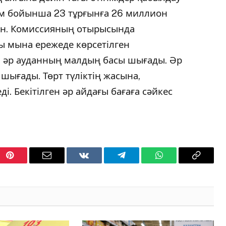
нім бойынша 23 тұрғынға 26 миллион
нен. Комиссияның отырысында
ы мына ережеде көрсетілген
н әр ауданның малдың басы шығады. Әр
шығады. Төрт түліктің жасына,
і. Бекітілген әр айдағы бағаға сәйкес
Pinterest
Email
VKontakte
Telegram
WhatsApp
Copy
Link