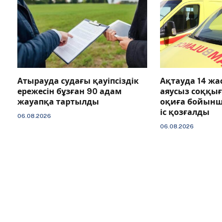
Атырауда судағы қауіпсіздік
Ақтауда 14 ж
ережесін бұзған 90 адам
аяусыз соққы
жауапқа тартылды
оқиға бойын
іс қозғалды
06.08.2026
06.08.2026