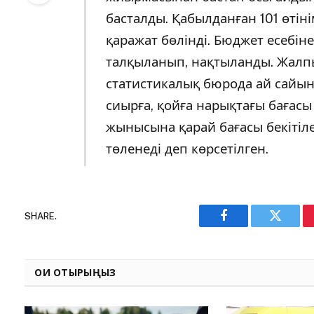
басталды. Қабылданған 101 өті
қаражат бөлінді. Бюджет есебі
талқыланып, нақтыланды. Жалп
статистикалық бюрода ай сайы
сиырға, қойға нарықтағы бағасы 
жынысына қарай бағасы бекітілед
төленеді деп көрсетілген.
SHARE.
Facebook
Twitter
ОҚИ ОТЫРЫҢЫЗ