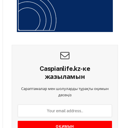
Caspianlife.kz-ке
жазыламын
Сараптамалар мен шолуларды тұрақты оқимын
десеңіз