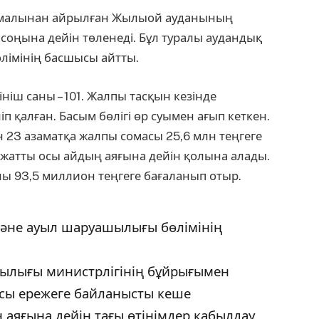
де малынан айрылған Жылыой ауданының
оңына дейін төленеді. Бұл туралы аудандық
лімінің басшысы айтты.
ініш саны – 101. Жалпы тасқын кезінде
іп қалған. Басым бөлігі өр суымен ағып кеткен.
23 азаматқа жалпы сомасы 25,6 млн теңгеге
ажатты осы айдың аяғына дейін қолына алады.
ы 93,5 миллион теңгеге бағаланып отыр.
және ауыл шаруашылығы бөлімінің
шылығы министрлігінің бұйрығымен
Осы ережеге байланысты кеше
аяғына дейін тағы өтінімдер қабылдау