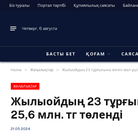
Біз туралы
Портал тәртібі
Құпиялылық саясаты
Байлан
Четверг, 6 августа
БАСТЫ БЕТ
ҚОҒАМ
САЯС
»
»
Home
Жаңалықтар
Жылыойдың 23 тұрғынына өлген мал үшін 
ЖАҢАЛЫҚТАР
Жылыойдың 23 тұрғын
25,6 млн. тг төленді
21.05.2024