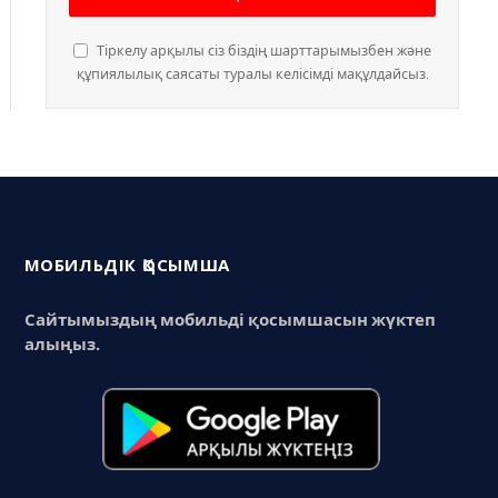
Тіркелу арқылы сіз біздің шарттарымызбен және
құпиялылық саясаты туралы келісімді мақұлдайсыз.
МОБИЛЬДІК ҚОСЫМША
Сайтымыздың мобильді қосымшасын жүктеп
алыңыз.