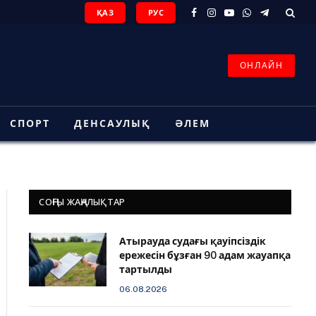
ҚАЗ
РУС
Facebook
Instagram
YouTube
WhatsApp
Telegram
ОНЛАЙН
СПОРТ
ДЕНСАУЛЫҚ
ӘЛЕМ
СОҢҒЫ ЖАҢАЛЫҚТАР
Атырауда судағы қауіпсіздік
ережесін бұзған 90 адам жауапқа
тартылды
06.08.2026