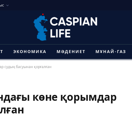
ыс
АТ
ЭКОНОМИКА
МӘДЕНИЕТ
МҰНАЙ-ГАЗ
р судың басуынан қорғалған
дағы көне қорымдар
лған