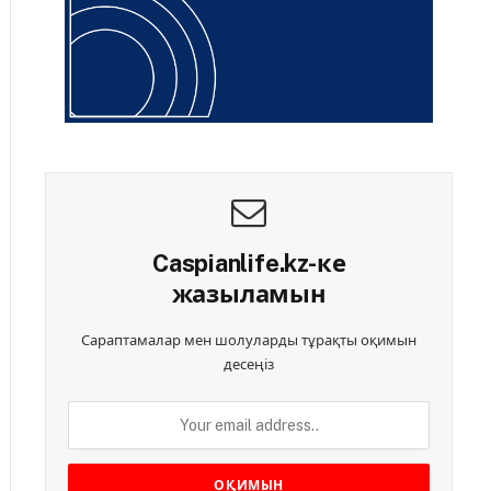
Caspianlife.kz-ке
жазыламын
Сараптамалар мен шолуларды тұрақты оқимын
десеңіз