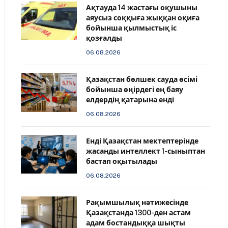
Ақтауда 14 жастағы оқушыны
аяусыз соққыға жыққан оқиға
бойынша қылмыстық іс
қозғалды
06.08.2026
Қазақстан бөлшек сауда өсімі
бойынша өңірдегі ең баяу
елдердің қатарына енді
06.08.2026
️Енді Қазақстан мектептерінде
жасанды интеллект 1-сыныптан
бастап оқытылады
06.08.2026
Рақымшылық нәтижесінде
Қазақстанда 1300-ден астам
адам бостандыққа шықты