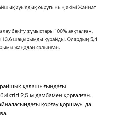
арайшық ауылдық округының әкімі Жаннат
алау бекіту жүмыстары 100% аяқталған.
ы 13,6 шақырымды құрайды. Олардың 5,4
ырымы жаңадан салынған.
Сарайшық қалашығындағы
иіктігі 2,5 м дамбамен қорғалған.
йналасындағы қорғау қоршауы да
ва.