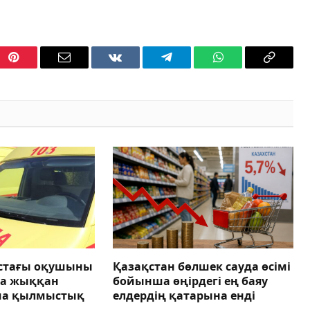
Pinterest
Email
VKontakte
Telegram
WhatsApp
Copy
Link
астағы оқушыны
Қазақстан бөлшек сауда өсімі
ға жыққан
бойынша өңірдегі ең баяу
ша қылмыстық
елдердің қатарына енді