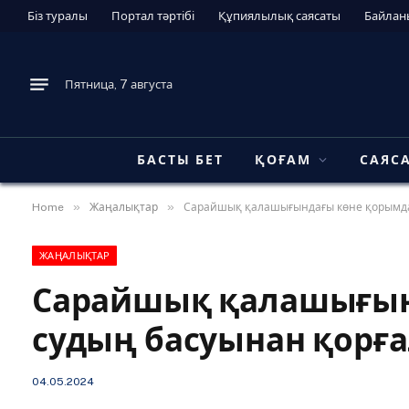
Біз туралы
Портал тәртібі
Құпиялылық саясаты
Байлан
Пятница, 7 августа
БАСТЫ БЕТ
ҚОҒАМ
САЯС
»
»
Home
Жаңалықтар
Сарайшық қалашығындағы көне қорымда
ЖАҢАЛЫҚТАР
Сарайшық қалашығын
судың басуынан қорға
04.05.2024