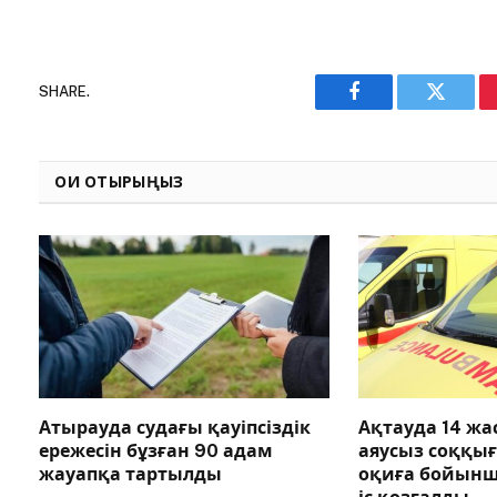
SHARE.
Facebook
Twitter
ОҚИ ОТЫРЫҢЫЗ
Атырауда судағы қауіпсіздік
Ақтауда 14 ж
ережесін бұзған 90 адам
аяусыз соққы
жауапқа тартылды
оқиға бойын