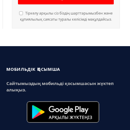
Тіркелу арқылы сіз біздің шарттарымызбен және
құпиялылық саясаты туралы келісімді мақұлдайсыз.
МОБИЛЬДІК ҚОСЫМША
Сайтымыздың мобильді қосымшасын жүктеп
алыңыз.