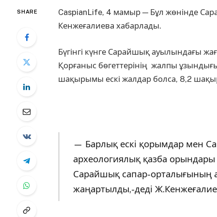
CaspianLife, 4 мамыр — Бұл жөнінде С
SHARE
Кенжеғалиева хабарлады.
Бүгінгі күнге Сарайшық ауылындағы жағ
Қорғаныс бөгеттерінің жалпы ұзындығ
шақырымы ескі жалдар болса, 8,2 шақ
— Барлық ескі қорымдар мен 
археологиялық қазба орындары б
Сарайшық сапар-орталығының а
жаңартылды,-деді Ж.Кенжеғалие