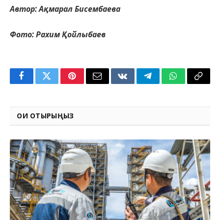
Автор: Ақмарал Бисембаева
Фото: Рахим Қойлыбаев
Facebook
Twitter
Pinterest
Email
VKontakte
Telegram
WhatsApp
Copy
Link
ОҚИ ОТЫРЫҢЫЗ