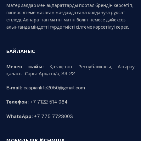
Материалдар мен ақпараттарды портал брендін көрсетіп,
гиперсілтеме жасаған жағдайда ғана қолдануға рұқсат
етіледі. Ақпараттан мәтін, мәтін бөлігі немесе дәйексөз
алынғанда міндетті түрде тиісті сілтеме көрсетілуі керек.
БАЙЛАНЫС
Мекен жайы:
Қазақстан Республикасы, Атырау
қаласы, Сары-Арқа ш/а, 39-22
E-mail:
caspianlife2050@gmail.com
Телефон:
+7 7122 514 084
WhatsApp:
+7 775 7723003
МОБИЛЬДІК ҚОСЫМША