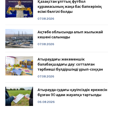
Қазақстан ұлттық футбол
құрамасының жаңа бас бапкерінің
есімі белгілі болды
07.08.2026
Ақтөбе облысында алып жылыжай
кешені салынады
07.08.2026
Атыраудағы жекеменшік
балабақшадағы дау: сотталған
тәрбиеші бүлдіршінді ұрып-соққан
07.08.2026
Атырауда судағы қауіпсіздік ережесін
бұзған 90 адам жауапқа тартылды
06.08.2026