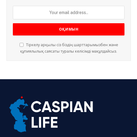
Тіркелу арқылы сіз біздің шарттарымызбен және
құпиялылық саясаты туралы келісімді мақұлдайсыз.