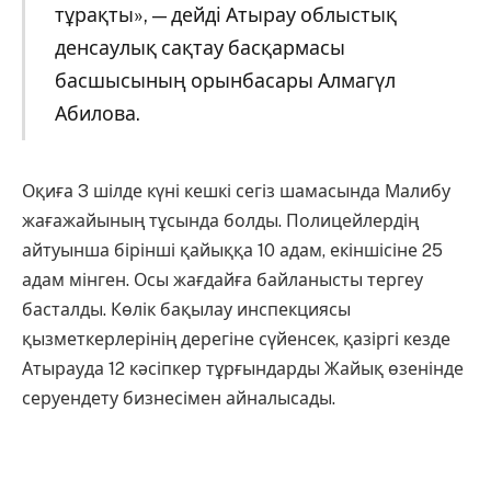
тұрақты», — дейді Атырау облыстық
денсаулық сақтау басқармасы
басшысының орынбасары Алмагүл
Абилова.
Оқиға 3 шілде күні кешкі сегіз шамасында Малибу
жағажайының тұсында болды. Полицейлердің
айтуынша бірінші қайыққа 10 адам, екіншісіне 25
адам мінген. Осы жағдайға байланысты тергеу
басталды. Көлік бақылау инспекциясы
қызметкерлерінің дерегіне сүйенсек, қазіргі кезде
Атырауда 12 кәсіпкер тұрғындарды Жайық өзенінде
серуендету бизнесімен айналысады.