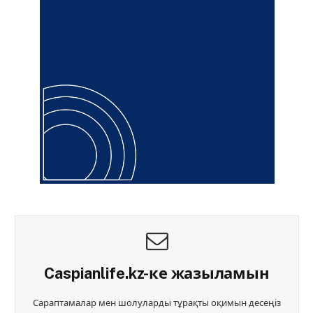
Caspianlife.kz-ке жазыламын
Сараптамалар мен шолуларды тұрақты оқимын десеңіз