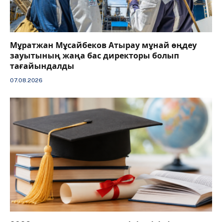
Мұратжан Мұсайбеков Атырау мұнай өңдеу
зауытының жаңа бас директоры болып
тағайындалды
07.08.2026