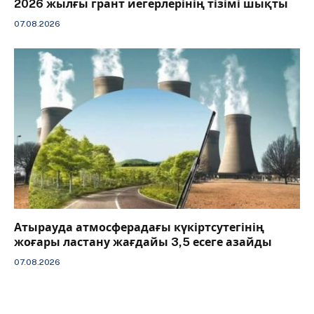
2026 жылғы грант иегерлерінің тізімі шықты
07.08.2026
Атырауда атмосферадағы күкіртсутегінің
жоғары ластану жағдайы 3,5 есеге азайды
07.08.2026