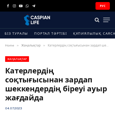
РУС
Facebook
Instagram
YouTube
WhatsApp
Telegram
БІЗ ТУРАЛЫ
ПОРТАЛ ТӘРТІБІ
ҚҰПИЯЛЫЛЫҚ САЯС
»
»
Home
Жаңалықтар
Катерлердің соқтығысынан зардап шеккендердің біреуі ауыр жағдайда
ЖАҢАЛЫҚТАР
Катерлердің
соқтығысынан зардап
шеккендердің біреуі ауыр
жағдайда
04.07.2023