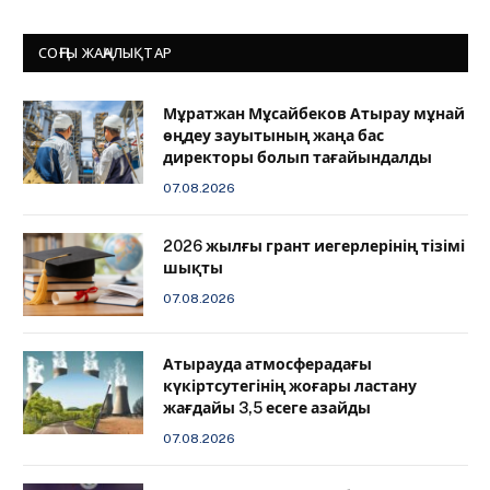
СОҢҒЫ ЖАҢАЛЫҚТАР
Мұратжан Мұсайбеков Атырау мұнай
өңдеу зауытының жаңа бас
директоры болып тағайындалды
07.08.2026
2026 жылғы грант иегерлерінің тізімі
шықты
07.08.2026
Атырауда атмосферадағы
күкіртсутегінің жоғары ластану
жағдайы 3,5 есеге азайды
07.08.2026