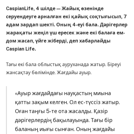
CaspianLife, 4 шілде — Жайық өзенінде
серуендеуге арналған екі қайық соқтығысып, 7
адам зардап шекті. Оның 4-еуі бала. Дәрігерлер
жарақаты жеңіл үш ересек және екі балаға ем-
дом жасап, үйге жіберді, деп хабарлайды
Caspian Life.
Тағы екі бала облыстық ауруханада жатыр. Біреуі
жансақтау бөлімінде. Жағдайы ауыр.
«Ауыр жағдайдағы науқастың миына
қатты зақым келген. Ол ес-түссіз жатыр.
Оған таңғы 5-те ота жасалды. Қазір
дәрігерлердің бақылауында. Тағы бір
баланың иығы сынған. Оның жағдайы