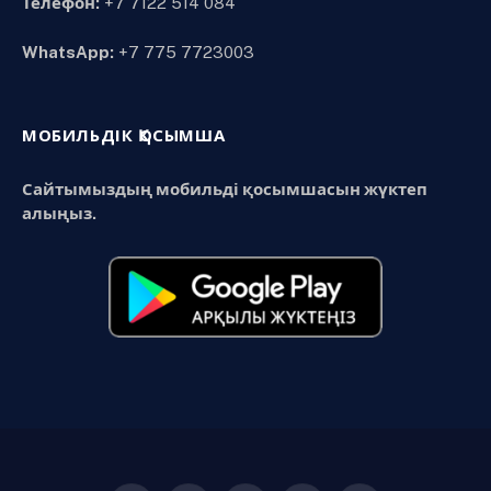
Телефон:
+7 7122 514 084
WhatsApp:
+7 775 7723003
МОБИЛЬДІК ҚОСЫМША
Сайтымыздың мобильді қосымшасын жүктеп
алыңыз.