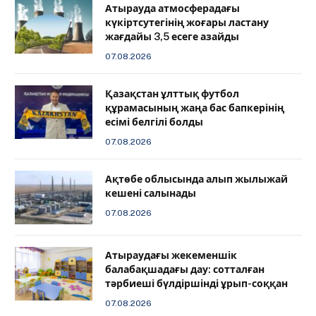
Атырауда атмосферадағы
күкіртсутегінің жоғары ластану
жағдайы 3,5 есеге азайды
07.08.2026
Қазақстан ұлттық футбол
құрамасының жаңа бас бапкерінің
есімі белгілі болды
07.08.2026
Ақтөбе облысында алып жылыжай
кешені салынады
07.08.2026
Атыраудағы жекеменшік
балабақшадағы дау: сотталған
тәрбиеші бүлдіршінді ұрып-соққан
07.08.2026