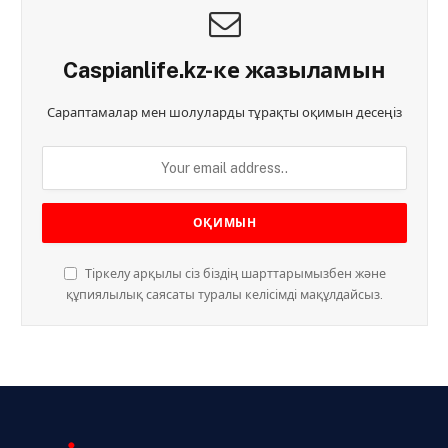
Caspianlife.kz-ке жазыламын
Сараптамалар мен шолуларды тұрақты оқимын десеңіз
Тіркелу арқылы сіз біздің шарттарымызбен және
құпиялылық саясаты туралы келісімді мақұлдайсыз.