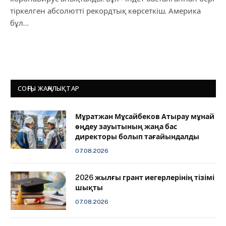
тіркелген абсолютті рекордтық көрсеткіш. Америка
бұл…
СОҢҒЫ ЖАҢАЛЫҚТАР
Мұратжан Мұсайбеков Атырау мұнай
өңдеу зауытының жаңа бас
директоры болып тағайындалды
07.08.2026
2026 жылғы грант иегерлерінің тізімі
шықты
07.08.2026