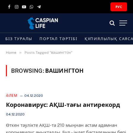
РУС
Facebook
Instagram
YouTube
WhatsApp
Telegram
БІЗ ТУРАЛЫ
ПОРТАЛ ТӘРТІБІ
ҚҰПИЯЛЫЛЫҚ САЯС
»
Home
Posts Tagged "вашингтон"
BROWSING:
ВАШИНГТОН
ӘЛЕМ
04.12.2020
Коронавирус: АҚШ-тағы антирекорд
04.12.2020
Өткен тәулікте АҚШ-та 210 мыңнан астам адамнан
коронавирус анықталды. Бұл – індет басталғаннан бері