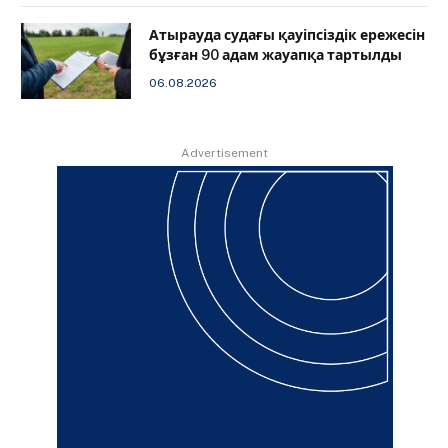
Атырауда судағы қауіпсіздік ережесін
бұзған 90 адам жауапқа тартылды
06.08.2026
Advertisement