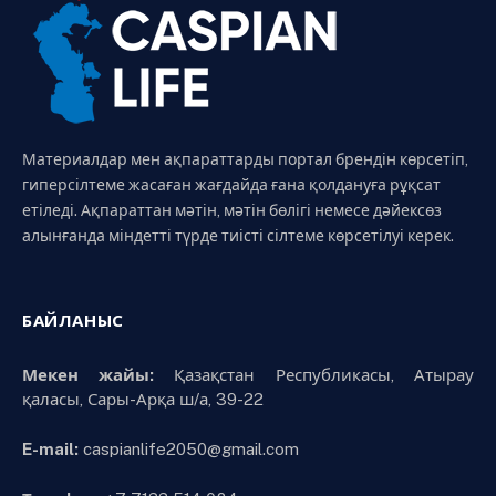
Материалдар мен ақпараттарды портал брендін көрсетіп,
гиперсілтеме жасаған жағдайда ғана қолдануға рұқсат
етіледі. Ақпараттан мәтін, мәтін бөлігі немесе дәйексөз
алынғанда міндетті түрде тиісті сілтеме көрсетілуі керек.
БАЙЛАНЫС
Мекен жайы:
Қазақстан Республикасы, Атырау
қаласы, Сары-Арқа ш/а, 39-22
E-mail:
caspianlife2050@gmail.com