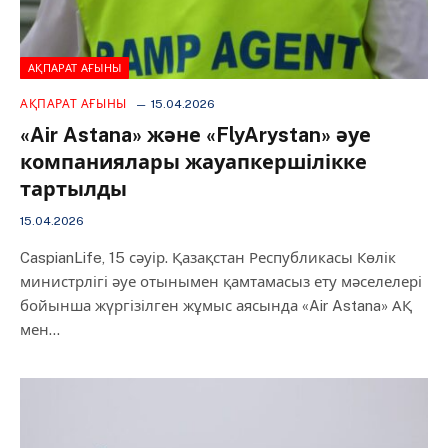
АҚПАРАТ АҒЫНЫ
АҚПАРАТ АҒЫНЫ
15.04.2026
«Air Astana» және «FlyArystan» әуе
компаниялары жауапкершілікке
тартылды
15.04.2026
CaspianLife, 15 сәуір. Қазақстан Республикасы Көлік
министрлігі әуе отынымен қамтамасыз ету мәселелері
бойынша жүргізілген жұмыс аясында «Air Astana» АҚ
мен…