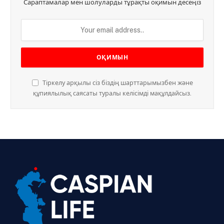
Сараптамалар мен шолуларды тұрақты оқимын десеңіз
Тіркелу арқылы сіз біздің шарттарымызбен және
құпиялылық саясаты туралы келісімді мақұлдайсыз.