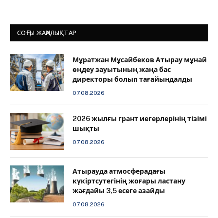
СОҢҒЫ ЖАҢАЛЫҚТАР
Мұратжан Мұсайбеков Атырау мұнай
өңдеу зауытының жаңа бас
директоры болып тағайындалды
07.08.2026
2026 жылғы грант иегерлерінің тізімі
шықты
07.08.2026
Атырауда атмосферадағы
күкіртсутегінің жоғары ластану
жағдайы 3,5 есеге азайды
07.08.2026