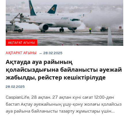
АҚПАРАТ АҒЫНЫ
АҚПАРАТ АҒЫНЫ
28.02.2025
Ақтауда ауа райының
қолайсыздығына байланысты әуежай
жабылды, рейстер кешіктірілуде
28.02.2025
CaspianLife, 28 ақпан. 27 ақпан күні сағат 12:00-ден
бастап Ақтау әуежайының ұшу-қону жолағы қолайсыз
ауа райына байланысты тазарту жұмыстары үшін…