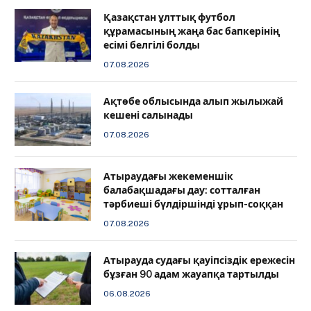
Қазақстан ұлттық футбол
құрамасының жаңа бас бапкерінің
есімі белгілі болды
07.08.2026
Ақтөбе облысында алып жылыжай
кешені салынады
07.08.2026
Атыраудағы жекеменшік
балабақшадағы дау: сотталған
тәрбиеші бүлдіршінді ұрып-соққан
07.08.2026
Атырауда судағы қауіпсіздік ережесін
бұзған 90 адам жауапқа тартылды
06.08.2026