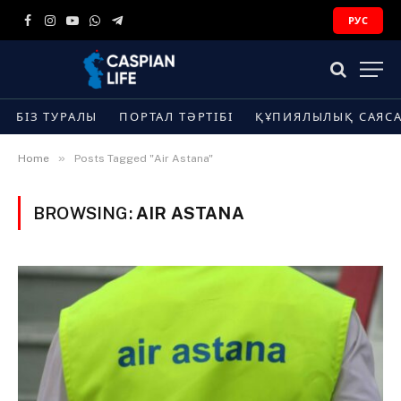
РУС
Facebook
Instagram
YouTube
WhatsApp
Telegram
БІЗ ТУРАЛЫ
ПОРТАЛ ТӘРТІБІ
ҚҰПИЯЛЫЛЫҚ САЯС
»
Home
Posts Tagged "Air Astana"
BROWSING:
AIR ASTANA