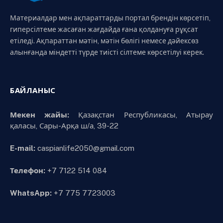
Материалдар мен ақпараттарды портал брендін көрсетіп,
гиперсілтеме жасаған жағдайда ғана қолдануға рұқсат
етіледі. Ақпараттан мәтін, мәтін бөлігі немесе дәйексөз
алынғанда міндетті түрде тиісті сілтеме көрсетілуі керек.
БАЙЛАНЫС
Мекен жайы:
Қазақстан Республикасы, Атырау
қаласы, Сары-Арқа ш/а, 39-22
E-mail:
caspianlife2050@gmail.com
Телефон:
+7 7122 514 084
WhatsApp:
+7 775 7723003