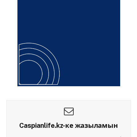
Caspianlife.kz-ке жазыламын