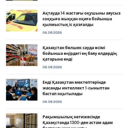
Ақтауда 14 жастағы оқушыны аяусыз
соққыға жыққан оқиға бойынша
қылмыстық іс қозғалды
06.08.2026
Қазақстан бөлшек сауда өсімі
бойынша өңірдегі ең баяу елдердің
қатарына енді
06.08.2026
️Енді Қазақстан мектептерінде
жасанды интеллект 1-сыныптан
бастап оқытылады
06.08.2026
Рақымшылық нәтижесінде
Қазақстанда 1300-ден астам адам