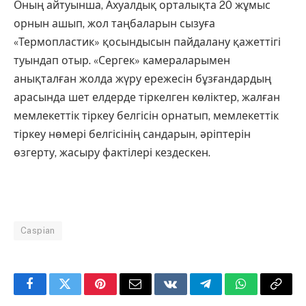
Оның айтуынша, Ахуалдық орталықта 20 жұмыс
орнын ашып, жол таңбаларын сызуға
«Термопластик» қосындысын пайдалану қажеттігі
туындап отыр. «Сергек» камераларымен
анықталған жолда жүру ережесін бұзғандардың
арасында шет елдерде тіркелген көліктер, жалған
мемлекеттік тіркеу белгісін орнатып, мемлекеттік
тіркеу нөмері белгісінің сандарын, әріптерін
өзгерту, жасыру фактілері кездескен.
Caspian
Facebook
Twitter
Pinterest
Email
VKontakte
Telegram
WhatsApp
Copy