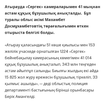
Атырауда «Сергек» камераларымен 41 мыңнан
астам құқық бұзушылық анықталды. Бұл
туралы облыс әкімі Махамбет
Досмұхамбетовтің төрағалығымен өткен
отырыста белгілі болды.
«Атырау қаласындағы 51 көше қиылысы мен 153
желілік учаскеде орнатылған 1224 «Сергек»
бейнебақылау камерасының көмегімен 41 014
құқық бұзушылық анықталып, 343 млн теңгеден
астам айыппұл салынды. Биылғы жылдың екі айда
15 825 жол жүру ережесін бұзушылық тіркеліп, 33
қылмыс ашылды», — деді облыстық полиция
департаменті бастығының бірінші орынбасары
Берік Амангелді.