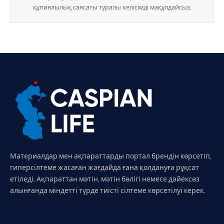
құпиялылық саясаты туралы келісімді мақұлдайсыз.
Материалдар мен ақпараттарды портал брендін көрсетіп,
гиперсілтеме жасаған жағдайда ғана қолдануға рұқсат
етіледі. Ақпараттан мәтін, мәтін бөлігі немесе дәйексөз
алынғанда міндетті түрде тиісті сілтеме көрсетілуі керек.