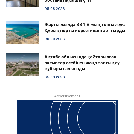
бостандыққа шықты
05.08.2026
Жарты жылда 884,8 мың тонна жүк:
Құрық порты көрсеткішін арттырды
05.08.2026
Ақтөбе облысында қайтарылған
активтер есебінен жаңа топтық су
құбыры салынады
05.08.2026
Advertisement