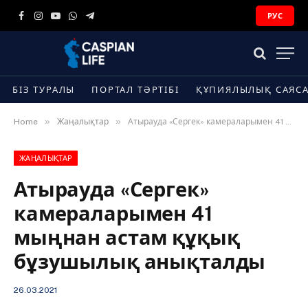
РУС
Facebook
Instagram
YouTube
WhatsApp
Telegram
БІЗ ТУРАЛЫ
ПОРТАЛ ТӘРТІБІ
ҚҰПИЯЛЫЛЫҚ САЯС
»
»
Home
Жаңалықтар
Атырауда «Сергек» камераларымен 41 мыңнан астам құқық бұзушылық анықталды
ЖАҢАЛЫҚТАР
Атырауда «Сергек»
камераларымен 41
мыңнан астам құқық
бұзушылық анықталды
26.03.2021