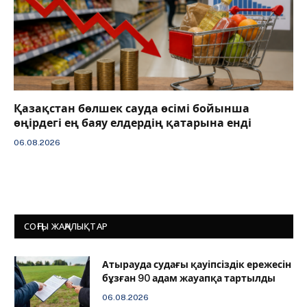
Қазақстан бөлшек сауда өсімі бойынша
өңірдегі ең баяу елдердің қатарына енді
06.08.2026
СОҢҒЫ ЖАҢАЛЫҚТАР
Атырауда судағы қауіпсіздік ережесін
бұзған 90 адам жауапқа тартылды
06.08.2026