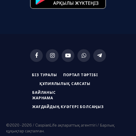
Facebook
Instagram
YouTube
WhatsApp
Telegram
БІЗ ТУРАЛЫ
ПОРТАЛ ТӘРТІБІ
ҚҰПИЯЛЫЛЫҚ САЯСАТЫ
БАЙЛАНЫС
ЖАРНАМА
ЖАҒДАЙДЫҢ КУӘГЕРІ БОЛСАҢЫЗ
©2020 - 2026 / CaspianLife ақпараттық агенттігі / Барлық
құқықтар сақталған.