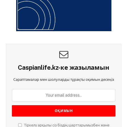
Caspianlife.kz-ке жазыламын
Сараптамалар мен шолуларды тұрақты оқимын десеңіз
Тіркелу арқылы сіз біздің шарттарымызбен және