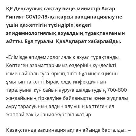
ҚР Денсаулық сақтау вице-министрі Ажар
Ғиният COVID-19-қа қарсы вакцинациялау не
үшін қажеттігін түсіндіріп, елдегі
эпидемиологиялық ахуалдың тұрақтанғанын
айтты. Бұл туралы ҚазАқпарат хабарлайды.
«Елімізде эпидемиологиялық ахуал тұрақтанды.
Көптеген азаматтарымыз өздерінің күнделікті
ісімен айналысуға кірісіп, тіпті бұл инфекцияны
ұмытып та кетті. Бірақ, елде инфекцияның
таралуына, күн сайын ауруға шалдығудың 700-800
жағдайының тіркелуіне байланысты және жұқпалы
ауру таралуының алдын алу үшін көптеген ел
жаппай вакцинация жүргізіп жатыр.
Қазақстанда вакцинация ақпан айында басталды», –