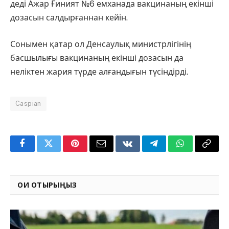
деді Ажар Ғиният №6 емханада вакцинаның екінші
дозасын салдырғаннан кейін.
Сонымен қатар ол Денсаулық министрлігінің
басшылығы вакцинаның екінші дозасын да
неліктен жария түрде алғандығын түсіндірді.
Caspian
Facebook
Twitter
Pinterest
Email
VKontakte
Telegram
WhatsApp
Copy
Link
ОҚИ ОТЫРЫҢЫЗ