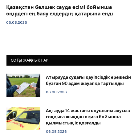
Қазақстан бөлшек сауда өсімі бойынша
өңірдегі ең баяу елдердің қатарына енді
06.08.2026
СОҢҒЫ ЖАҢАЛЫҚТАР
Атырауда судағы қауіпсіздік ережесін
бұзған 90 адам жауапқа тартылды
06.08.2026
Ақтауда 14 жастағы оқушыны аяусыз
соққыға жыққан оқиға бойынша
қылмыстық іс қозғалды
06.08.2026