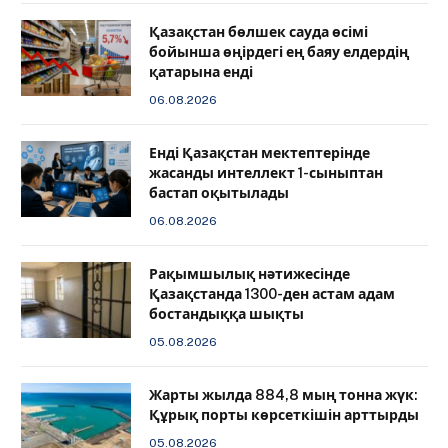
Қазақстан бөлшек сауда өсімі
бойынша өңірдегі ең баяу елдердің
қатарына енді
06.08.2026
️Енді Қазақстан мектептерінде
жасанды интеллект 1-сыныптан
бастап оқытылады
06.08.2026
Рақымшылық нәтижесінде
Қазақстанда 1300-ден астам адам
бостандыққа шықты
05.08.2026
Жарты жылда 884,8 мың тонна жүк:
Құрық порты көрсеткішін арттырды
05.08.2026