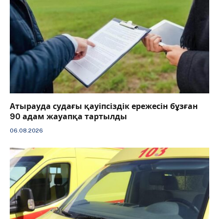
Атырауда судағы қауіпсіздік ережесін бұзған
90 адам жауапқа тартылды
06.08.2026