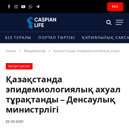
РУС
Facebook
Instagram
YouTube
WhatsApp
Telegram
БІЗ ТУРАЛЫ
ПОРТАЛ ТӘРТІБІ
ҚҰПИЯЛЫЛЫҚ САЯС
»
»
Home
Жаңалықтар
Қазақстанда эпидемиологиялық ахуал тұрақтанды – Денсаулық министрлігі
ЖАҢАЛЫҚТАР
Қазақстанда
эпидемиологиялық ахуал
тұрақтанды – Денсаулық
министрлігі
22.02.2021