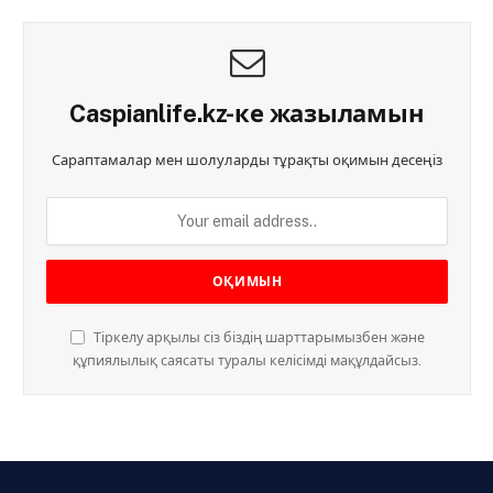
Caspianlife.kz-ке жазыламын
Сараптамалар мен шолуларды тұрақты оқимын десеңіз
Тіркелу арқылы сіз біздің шарттарымызбен және
құпиялылық саясаты туралы келісімді мақұлдайсыз.