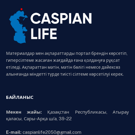
Материалдар мен ақпараттарды портал брендін көрсетіп,
гиперсілтеме жасаған жағдайда ғана қолдануға рұқсат
етіледі. Ақпараттан мәтін, мәтін бөлігі немесе дәйексөз
алынғанда міндетті түрде тиісті сілтеме көрсетілуі керек.
БАЙЛАНЫС
Мекен жайы:
Қазақстан Республикасы, Атырау
қаласы, Сары-Арқа ш/а, 39-22
E-mail:
caspianlife2050@gmail.com