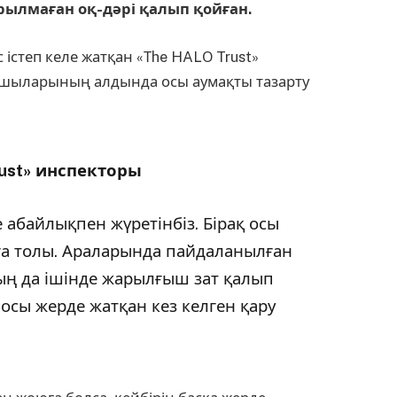
рылмаған оқ-дәрі қалып қойған.
істеп келе жатқан «Тhe HALO Trust»
апшыларының алдында осы аумақты тазарту
rust» инспекторы
абайлықпен жүретінбіз. Бірақ осы
ға толы. Араларында пайдаланылған
дың да ішінде жарылғыш зат қалып
 осы жерде жатқан кез келген қару