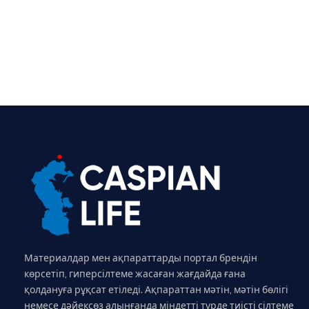
Материалдар мен ақпараттарды портал брендін
көрсетіп, гиперсілтеме жасаған жағдайда ғана
қолдануға рұқсат етіледі. Ақпараттан мәтін, мәтін бөлігі
немесе дәйексөз алынғанда міндетті түрде тиісті сілтеме