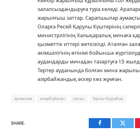
Кейбір жарылғыш құрылғыны сол жерден
залалсыздандыруға тура келеді. Аралар
жарылғыш заттар. Сарапшылар аумақты т
Оларға Ресей Қарулы Күштерінің саперл
министрлігінің Халықаралық минаға қ
қызметтік иттері жеткізілді. Аталған 
әкімшілігінің өтінімі бойынша жүргізі
аудандарды минадан тазартуға 13 жылдай
Тертер ауданында болған мина жарылы
әзірбайжандық әскер көз жұмған.
армения
әзербайжан
соғыс
Таулы Қарабақ
SHARE.
Facebook
Twitter