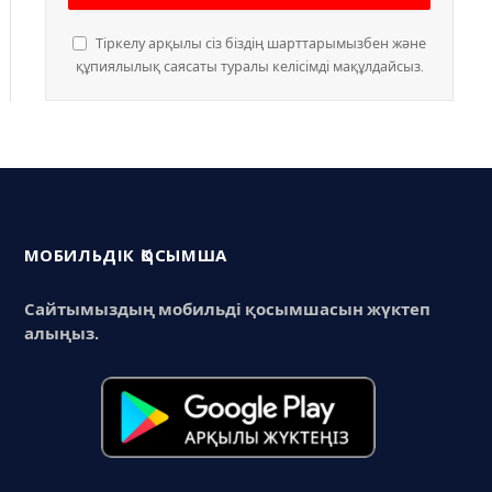
Тіркелу арқылы сіз біздің шарттарымызбен және
құпиялылық саясаты туралы келісімді мақұлдайсыз.
МОБИЛЬДІК ҚОСЫМША
Сайтымыздың мобильді қосымшасын жүктеп
алыңыз.