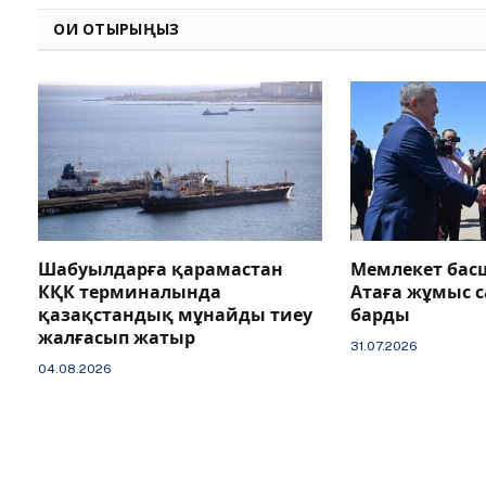
ОҚИ ОТЫРЫҢЫЗ
Шабуылдарға қарамастан
Мемлекет бас
КҚК терминалында
Атаға жұмыс 
қазақстандық мұнайды тиеу
барды
жалғасып жатыр
31.07.2026
04.08.2026