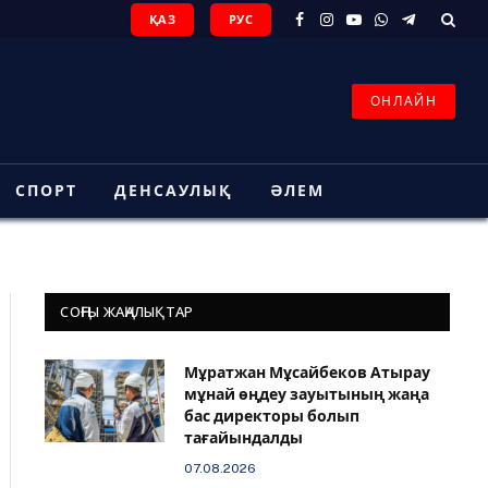
ҚАЗ
РУС
Facebook
Instagram
YouTube
WhatsApp
Telegram
ОНЛАЙН
СПОРТ
ДЕНСАУЛЫҚ
ӘЛЕМ
СОҢҒЫ ЖАҢАЛЫҚТАР
Мұратжан Мұсайбеков Атырау
мұнай өңдеу зауытының жаңа
бас директоры болып
тағайындалды
07.08.2026