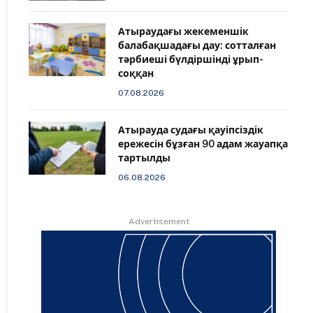
Атыраудағы жекеменшік
балабақшадағы дау: сотталған
тәрбиеші бүлдіршінді ұрып-
соққан
07.08.2026
Атырауда судағы қауіпсіздік
ережесін бұзған 90 адам жауапқа
тартылды
06.08.2026
Advertisement