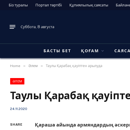
Біз туралы
Портал тәртібі
Құпиялылық саясаты
Байлан
Суббота, 8 августа
БАСТЫ БЕТ
ҚОҒАМ
САЯС
»
»
Home
Әлем
Таулы Қарабақ қауіптен арылуда
ӘЛЕМ
Таулы Қарабақ қауіпт
24.11.2020
Қараша айында армяндардың әскери
SHARE