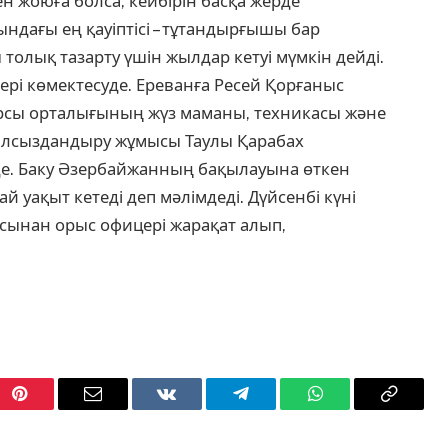
 жоюға болса, кейбірін басқа жерде
ындағы ең қауіптісі – тұтандырғышы бар
олық тазарту үшін жылдар кетуі мүмкін дейді.
ері көмектесуде. Ереванға Ресей Қорғаныс
арсы орталығының жүз маманы, техникасы және
залалсыздандыру жұмысы Таулы Қарабах
луде. Баку Әзербайжанның бақылауына өткен
 уақыт кетеді деп мәлімдеді. Дүйсенбі күні
сынан орыс офицері жарақат алып,
Pinterest
Email
VKontakte
Telegram
WhatsApp
Copy
Link