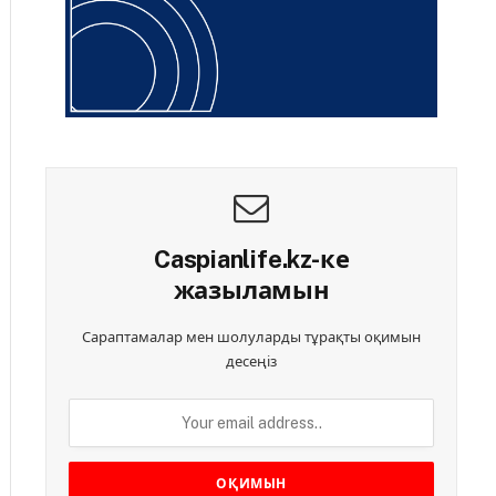
Caspianlife.kz-ке
жазыламын
Сараптамалар мен шолуларды тұрақты оқимын
десеңіз