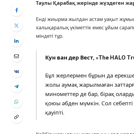
Таулы Қарабақ жерінде жүздеген жа
Енді жиырма жылдан астам уақыт жұмыс 
халықаралық үкіметтік емес ұйым сар
міндеті тұр.
Кун ван дер Вест, «The HALO T
Бұл жерлермен бұрын да ерекше 
жолы аумақ жарылмаған заттар
минометтер де бар, бірақ олар
қоюы әбден мүмкін. Сол себепті
қауіпті.