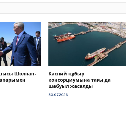
шысы Шолпан-
Каспий құбыр
сапарымен
консорциумына тағы да
шабуыл жасалды
30.07.2026