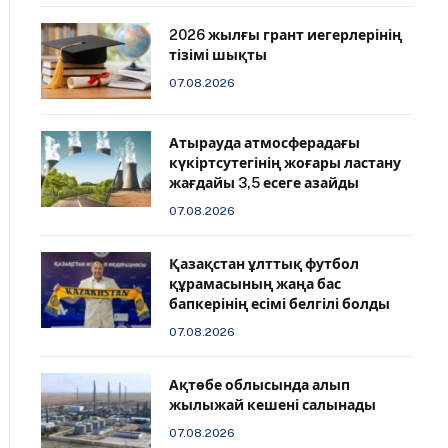
2026 жылғы грант иегерлерінің
тізімі шықты
07.08.2026
Атырауда атмосферадағы
күкіртсутегінің жоғары ластану
жағдайы 3,5 есеге азайды
07.08.2026
Қазақстан ұлттық футбол
құрамасының жаңа бас
бапкерінің есімі белгілі болды
07.08.2026
Ақтөбе облысында алып
жылыжай кешені салынады
07.08.2026