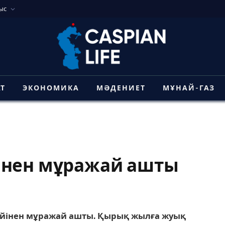
ыс
АТ
ЭКОНОМИКА
МӘДЕНИЕТ
МҰНАЙ-ГАЗ
інен мұражай ашты
үйінен мұражай ашты. Қырық жылға жуық