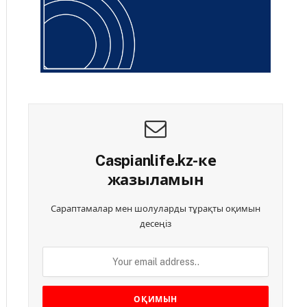
Caspianlife.kz-ке
жазыламын
Сараптамалар мен шолуларды тұрақты оқимын
десеңіз