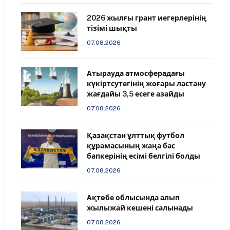
2026 жылғы грант иегерлерінің
тізімі шықты
07.08.2026
Атырауда атмосферадағы
күкіртсутегінің жоғары ластану
жағдайы 3,5 есеге азайды
07.08.2026
Қазақстан ұлттық футбол
құрамасының жаңа бас
бапкерінің есімі белгілі болды
07.08.2026
Ақтөбе облысында алып
жылыжай кешені салынады
07.08.2026