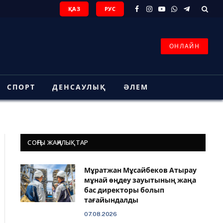
ҚАЗ
РУС
Facebook
Instagram
YouTube
WhatsApp
Telegram
ОНЛАЙН
СПОРТ
ДЕНСАУЛЫҚ
ӘЛЕМ
СОҢҒЫ ЖАҢАЛЫҚТАР
Мұратжан Мұсайбеков Атырау
мұнай өңдеу зауытының жаңа
бас директоры болып
тағайындалды
07.08.2026