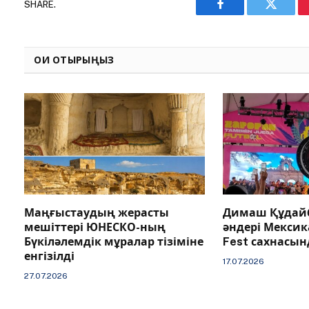
SHARE.
Facebook
Twitter
ОҚИ ОТЫРЫҢЫЗ
Маңғыстаудың жерасты
Димаш Құдайб
мешіттері ЮНЕСКО-ның
әндері Мексик
Бүкіләлемдік мұралар тізіміне
Fest сахнасы
енгізілді
17.07.2026
27.07.2026