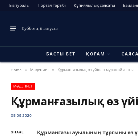
Біз туралы
Портал тәртібі
Құпиялылық саясаты
Байлан
Суббота, 8 августа
БАСТЫ БЕТ
ҚОҒАМ
САЯС
»
»
Home
Мәдениет
Құрманғазылық өз үйінен мұражай ашты
МӘДЕНИЕТ
Құрманғазылық өз үй
08.09.2020
Құрманғазы ауылының тұрғыны өз 
SHARE