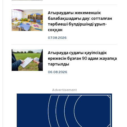
Атыраудағы жекеменшік
балабақшадағы дау: сотталған
тәрбиеші бүлдіршінді ұрып-
соққан
07.08.2026
Атырауда судағы қауіпсіздік
ережесін бұзған 90 адам жауапқа
тартылды
06.08.2026
Advertisement