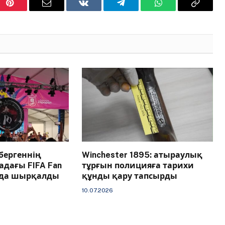
Pinterest
Email
VKontakte
Telegram
WhatsApp
Copy
Link
ергеннің
Winchester 1895: атыраулық
адағы FIFA Fan
тұрғын полицияға тарихи
нда шырқалды
құнды қару тапсырды
10.07.2026