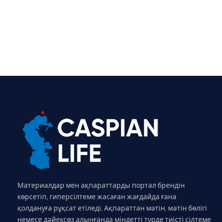
Материалдар мен ақпараттарды портал брендін
көрсетіп, гиперсілтеме жасаған жағдайда ғана
қолдануға рұқсат етіледі. Ақпараттан мәтін, мәтін бөлігі
немесе дәйексөз алынғанда міндетті түрде тиісті сілтеме