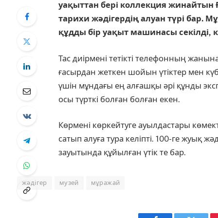
уақыттан бері коллекция жинайты
тарихи жәдігердің алуан түрі бар. Мұ
құдды бір уақыт машинасы секілді, к
Тас диірмені тетікті телефонның жанына
ғасырдан жеткен шойын үтіктер мен күб
үшін мұндағы ең алғашқы әрі құнды эк
осы түрткі болған болған екен.
Көрмені көркейтуге ауылдастары көмект
сатып алуға тура келіпті. 100-ге жуық ж
зауытында құйылған үтік те бар.
жәдігер
музей
мұражай