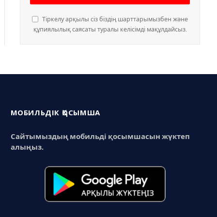
Тіркелу арқылы сіз біздің шарттарымызбен және
құпиялылық саясаты туралы келісімді мақұлдайсыз.
МОБИЛЬДІК ҚОСЫМША
Сайтымыздың мобильді қосымшасын жүктеп
алыңыз.