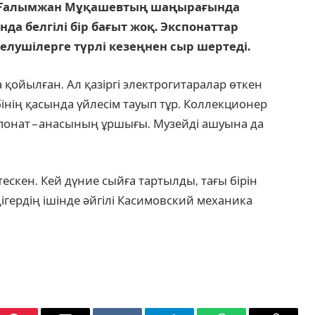
н Ғалымжан Мұқашевтың шаңырағында
нда белгілі бір бағыт жоқ. Экспонаттар
елушілерге түрлі кезеңнен сыр шертеді.
 қойылған. Ал қазіргі электрогитаралар өткен
інің қасында үйлесім тауып тұр. Коллекционер
спонат – анасының ұршығы. Музейді ашуына да
ескен. Кей дүние сыйға тартылды, тағы бірін
әдігердің ішінде әйгілі Касимовский механика