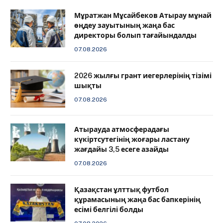
Мұратжан Мұсайбеков Атырау мұнай
өңдеу зауытының жаңа бас
директоры болып тағайындалды
07.08.2026
2026 жылғы грант иегерлерінің тізімі
шықты
07.08.2026
Атырауда атмосферадағы
күкіртсутегінің жоғары ластану
жағдайы 3,5 есеге азайды
07.08.2026
Қазақстан ұлттық футбол
құрамасының жаңа бас бапкерінің
есімі белгілі болды