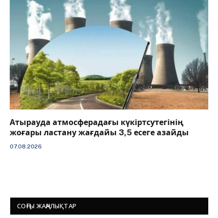
Атырауда атмосферадағы күкіртсутегінің
жоғары ластану жағдайы 3,5 есеге азайды
07.08.2026
СОҢҒЫ ЖАҢАЛЫҚТАР