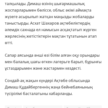
талқылады. Димаш өзінің шығармашылық
жоспарларымен бөліссе, облыс әкімі аймақта
жүзеге асырылып жатқан маңызды жобаларды
таныстырды. Асхат Шахаров ақтөбеліктердің
әлемдік сахнада ел намысын асқақтатып жүрген
жерлесінің жетістіктерін мақтан тұтатынын атап
өтті.
Сапар аясында әнші өзі білім алған оқу орындары
мен балалық шағы өткен лагерьге барып, бұрынғы
ұстаздарымен және жастармен кездесті.
Сондай-ақ жақын күндері Ақтөбе облысында
Димаш Құдайбергеннің жаңа бейнебаянының
түсірілімі басталатыны хабарланды.