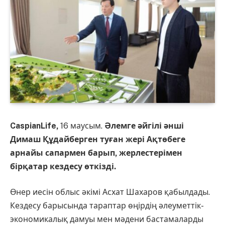
CaspianLife,
16 маусым.
Әлемге әйгілі әнші
Димаш Құдайберген туған жері Ақтөбеге
арнайы сапармен барып, жерлестерімен
бірқатар кездесу өткізді.
Өнер иесін облыс әкімі
Асхат Шахаров
қабылдады.
Кездесу барысында тараптар өңірдің әлеуметтік-
экономикалық дамуы мен мәдени бастамаларды