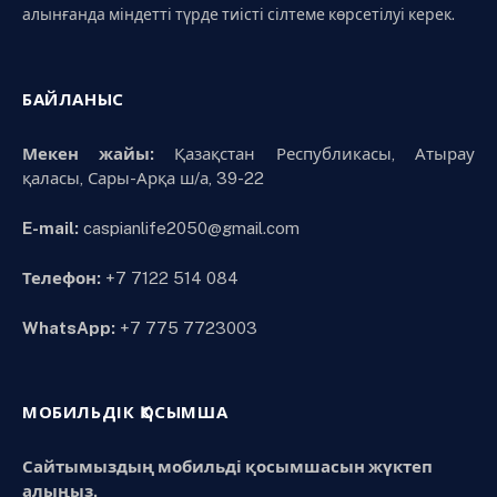
алынғанда міндетті түрде тиісті сілтеме көрсетілуі керек.
БАЙЛАНЫС
Мекен жайы:
Қазақстан Республикасы, Атырау
қаласы, Сары-Арқа ш/а, 39-22
E-mail:
caspianlife2050@gmail.com
Телефон:
+7 7122 514 084
WhatsApp:
+7 775 7723003
МОБИЛЬДІК ҚОСЫМША
Сайтымыздың мобильді қосымшасын жүктеп
алыңыз.