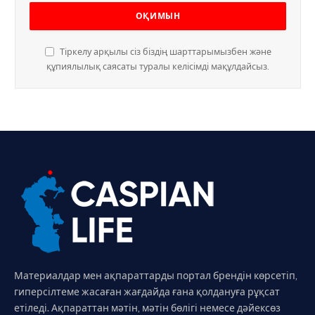
Тіркелу арқылы сіз біздің шарттарымызбен және
құпиялылық саясаты туралы келісімді мақұлдайсыз.
Материалдар мен ақпараттарды портал брендін көрсетіп,
гиперсілтеме жасаған жағдайда ғана қолдануға рұқсат
етіледі. Ақпараттан мәтін, мәтін бөлігі немесе дәйексөз