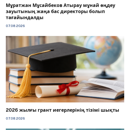
Мұратжан Мұсайбеков Атырау мұнай өңдеу
зауытының жаңа бас директоры болып
тағайындалды
07.08.2026
2026 жылғы грант иегерлерінің тізімі шықты
07.08.2026