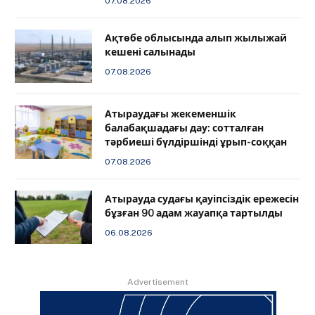
07.08.2026
Ақтөбе облысында алып жылыжай
кешені салынады
07.08.2026
Атыраудағы жекеменшік
балабақшадағы дау: сотталған
тәрбиеші бүлдіршінді ұрып-соққан
07.08.2026
Атырауда судағы қауіпсіздік ережесін
бұзған 90 адам жауапқа тартылды
06.08.2026
Advertisement