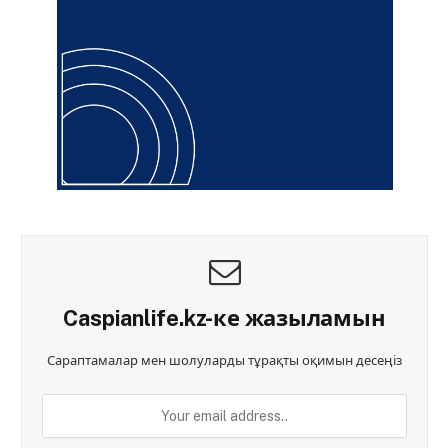
Caspianlife.kz-ке жазыламын
Сараптамалар мен шолуларды тұрақты оқимын десеңіз