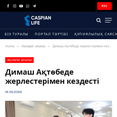
РУС
Facebook
Instagram
YouTube
WhatsApp
Telegram
БІЗ ТУРАЛЫ
ПОРТАЛ ТӘРТІБІ
ҚҰПИЯЛЫЛЫҚ САЯС
»
»
Home
Ақпарат ағыны
Димаш Ақтөбеде жерлестерімен кездесті
АҚПАРАТ АҒЫНЫ
Димаш Ақтөбеде
жерлестерімен кездесті
16.06.2026