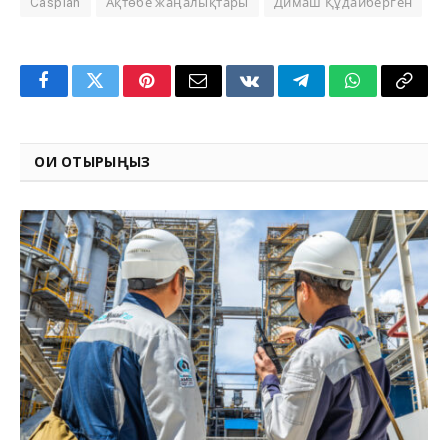
Caspian
Ақтөбе жаңалықтары
Димаш Құдайберген
Facebook
Twitter
Pinterest
Email
VKontakte
Telegram
WhatsApp
Copy
Link
ОҚИ ОТЫРЫҢЫЗ