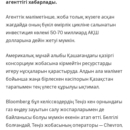
агенттігі хабарлады.
Агенттік мәліметінше, жоба толық жүзеге асқан
жағдайда оның бүкіл өмірлік цикліне салынатын
инвестиция көлемі 50-70 миллиард АҚШ
долларына дейін жетуі мүмкін.
Америкалық мұнай алыбы Қашағандағы қазіргі
консорциум жобасына кірмейтін ресурстарды
игеру нұсқаларын қарастыруда. Алдын ала мәлімет
бойынша жаңа бірлескен кәсіпорын Қазақстан
тарапымен тең үлесте құрылуы ықтимал.
Bloomberg бұл келіссөздердің Теңіз кен орнындағы
газ өңдеу зауытын салу жоспарларымен де
байланысы болуы мүмкін екенін атап өтті. Белгілі
болғандай, Теңіз жобасының операторы —
Chevron
,