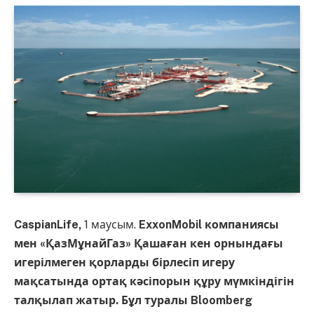
CaspianLife,
1 маусым.
ExxonMobil компаниясы
мен «ҚазМұнайГаз» Қашаған кен орнындағы
игерілмеген қорларды бірлесіп игеру
мақсатында ортақ кәсіпорын құру мүмкіндігін
талқылап жатыр. Бұл туралы Bloomberg