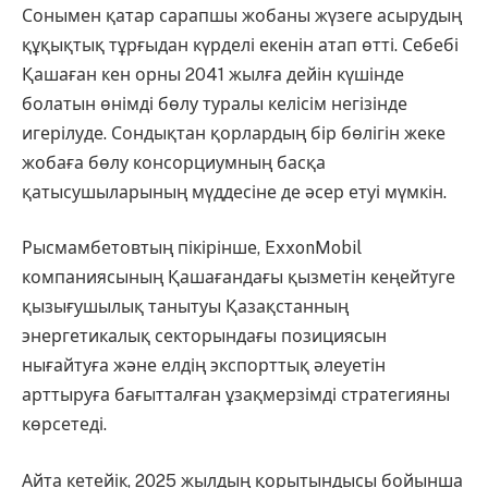
Сонымен қатар сарапшы жобаны жүзеге асырудың
құқықтық тұрғыдан күрделі екенін атап өтті. Себебі
Қашаған кен орны 2041 жылға дейін күшінде
болатын өнімді бөлу туралы келісім негізінде
игерілуде. Сондықтан қорлардың бір бөлігін жеке
жобаға бөлу консорциумның басқа
қатысушыларының мүддесіне де әсер етуі мүмкін.
Рысмамбетовтың пікірінше, ExxonMobil
компаниясының Қашағандағы қызметін кеңейтуге
қызығушылық танытуы Қазақстанның
энергетикалық секторындағы позициясын
нығайтуға және елдің экспорттық әлеуетін
арттыруға бағытталған ұзақмерзімді стратегияны
көрсетеді.
Айта кетейік, 2025 жылдың қорытындысы бойынша