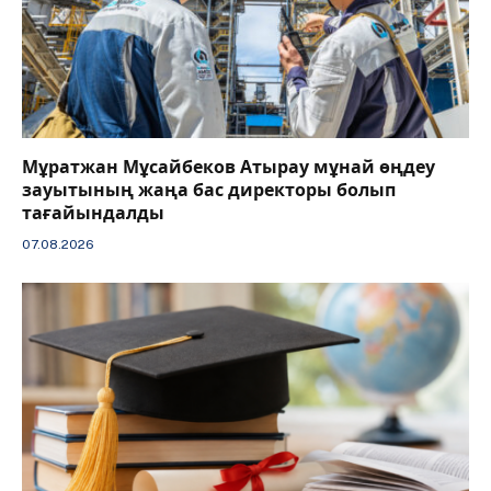
Мұратжан Мұсайбеков Атырау мұнай өңдеу
зауытының жаңа бас директоры болып
тағайындалды
07.08.2026