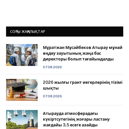
СОҢҒЫ ЖАҢАЛЫҚТАР
Мұратжан Мұсайбеков Атырау мұнай
өңдеу зауытының жаңа бас
директоры болып тағайындалды
07.08.2026
2026 жылғы грант иегерлерінің тізімі
шықты
07.08.2026
Атырауда атмосферадағы
күкіртсутегінің жоғары ластану
жағдайы 3,5 есеге азайды