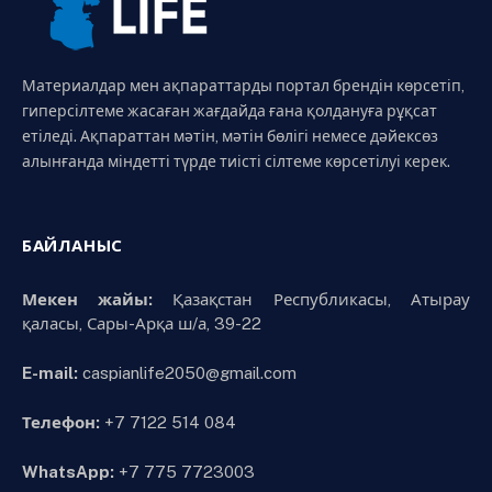
Материалдар мен ақпараттарды портал брендін көрсетіп,
гиперсілтеме жасаған жағдайда ғана қолдануға рұқсат
етіледі. Ақпараттан мәтін, мәтін бөлігі немесе дәйексөз
алынғанда міндетті түрде тиісті сілтеме көрсетілуі керек.
БАЙЛАНЫС
Мекен жайы:
Қазақстан Республикасы, Атырау
қаласы, Сары-Арқа ш/а, 39-22
E-mail:
caspianlife2050@gmail.com
Телефон:
+7 7122 514 084
WhatsApp:
+7 775 7723003