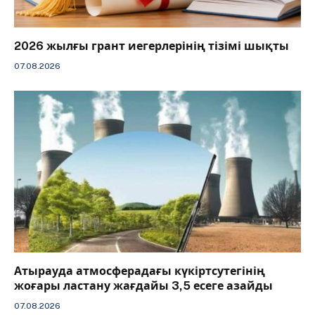
2026 жылғы грант иегерлерінің тізімі шықты
07.08.2026
Атырауда атмосферадағы күкіртсутегінің
жоғары ластану жағдайы 3,5 есеге азайды
07.08.2026