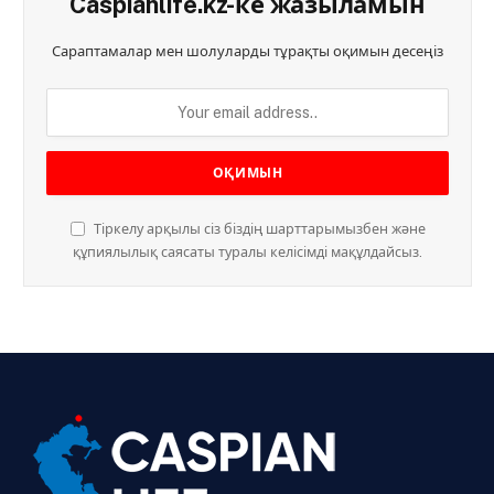
Caspianlife.kz-ке жазыламын
Сараптамалар мен шолуларды тұрақты оқимын десеңіз
Тіркелу арқылы сіз біздің шарттарымызбен және
құпиялылық саясаты туралы келісімді мақұлдайсыз.