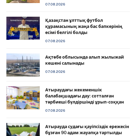
07.08.2026
Қазақстан ұлттық футбол
құрамасының жаңа бас бапкерінің
есімі белгілі болды
07.08.2026
Ақтөбе облысында алып жылыжай
кешені салынады
07.08.2026
Атыраудағы жекеменшік
балабақшадағы дау: сотталған
тәрбиеші бүлдіршінді ұрып-соққан
07.08.2026
Атырауда судағы қауіпсіздік ережесін
бұзған 90 адам жауапқа тартылды