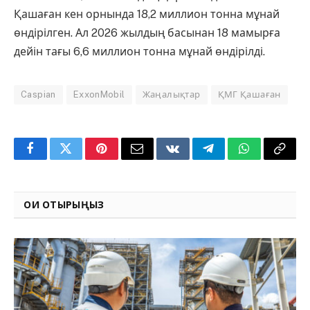
Қашаған кен орнында 18,2 миллион тонна мұнай
өндірілген. Ал 2026 жылдың басынан 18 мамырға
дейін тағы 6,6 миллион тонна мұнай өндірілді.
Caspian
ExxonMobil
Жаңалықтар
ҚМГ Қашаған
Facebook
Twitter
Pinterest
Email
VKontakte
Telegram
WhatsApp
Copy
Link
ОҚИ ОТЫРЫҢЫЗ