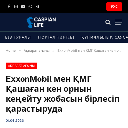
РУС
Facebook
Instagram
YouTube
WhatsApp
Telegram
БІЗ ТУРАЛЫ
ПОРТАЛ ТӘРТІБІ
ҚҰПИЯЛЫЛЫҚ САЯС
»
»
Home
Ақпарат ағыны
ExxonMobil мен ҚМГ Қашаған кен орнын кеңейту жобасын бірлесіп қарастыруда
АҚПАРАТ АҒЫНЫ
ExxonMobil мен ҚМГ
Қашаған кен орнын
кеңейту жобасын бірлесіп
қарастыруда
01.06.2026