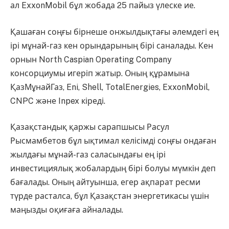
ал
ExxonMobil
бұл жобада 25 пайыз үлеске ие.
Қашаған соңғы бірнеше онжылдықтағы әлемдегі ең
ірі мұнай-газ кен орындарының бірі саналады. Кен
орнын
North Caspian Operating Company
консорциумы игеріп жатыр. Оның құрамына
ҚазМұнайГаз
,
Eni
,
Shell
,
TotalEnergies
,
ExxonMobil
,
CNPC
және
Inpex
кіреді.
Қазақстандық қаржы сарапшысы
Расул
Рысмамбетов
бұл ықтимал келісімді соңғы ондаған
жылдағы мұнай-газ саласындағы ең ірі
инвестициялық жобалардың бірі болуы мүмкін деп
бағалады. Оның айтуынша, егер ақпарат ресми
түрде расталса, бұл Қазақстан энергетикасы үшін
маңызды оқиғаға айналады.