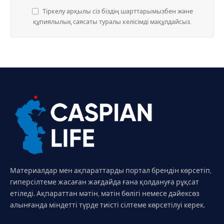
Тіркелу арқылы сіз біздің шарттарымызбен және
құпиялылық саясаты туралы келісімді мақұлдайсыз.
Материалдар мен ақпараттарды портал брендін көрсетіп,
гиперсілтеме жасаған жағдайда ғана қолдануға рұқсат
етіледі. Ақпараттан мәтін, мәтін бөлігі немесе дәйексөз
алынғанда міндетті түрде тиісті сілтеме көрсетілуі керек.