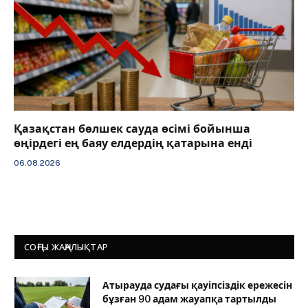
Қазақстан бөлшек сауда өсімі бойынша
өңірдегі ең баяу елдердің қатарына енді
06.08.2026
СОҢҒЫ ЖАҢАЛЫҚТАР
Атырауда судағы қауіпсіздік ережесін
бұзған 90 адам жауапқа тартылды