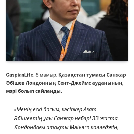
CaspianLife
, 8 мамыр.
Қазақстан тумасы Санжар
Әбішев Лондонның Сент-Джеймс ауданының
мэрі болып сайланды.
«Менің ескі досым, кәсіпкер Азат
Әбішевтің ұлы Санжар небәрі 33 жаста.
Лондондағы атақты Malvern колледжін,