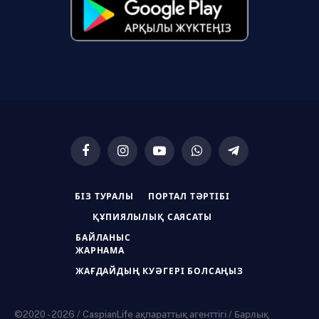
Facebook
Instagram
YouTube
WhatsApp
Telegram
БІЗ ТУРАЛЫ
ПОРТАЛ ТӘРТІБІ
ҚҰПИЯЛЫЛЫҚ САЯСАТЫ
БАЙЛАНЫС
ЖАРНАМА
ЖАҒДАЙДЫҢ КУӘГЕРІ БОЛСАҢЫЗ
©2020 - 2026 / CaspianLife ақпараттық агенттігі / Барлық