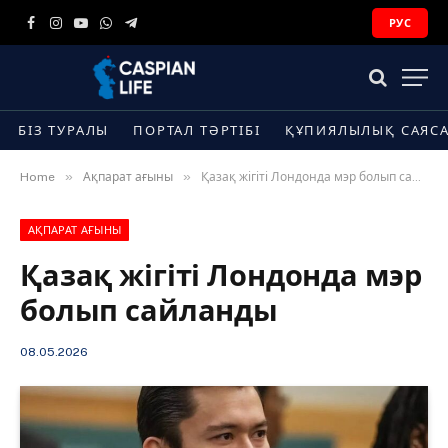
РУС
Facebook
Instagram
YouTube
WhatsApp
Telegram
БІЗ ТУРАЛЫ
ПОРТАЛ ТӘРТІБІ
ҚҰПИЯЛЫЛЫҚ САЯС
»
»
Home
Ақпарат ағыны
Қазақ жігіті Лондонда мэр болып сайланды
АҚПАРАТ АҒЫНЫ
Қазақ жігіті Лондонда мэр
болып сайланды
08.05.2026