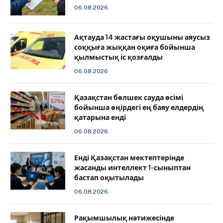
06.08.2026
Ақтауда 14 жастағы оқушыны аяусыз
соққыға жыққан оқиға бойынша
қылмыстық іс қозғалды
06.08.2026
Қазақстан бөлшек сауда өсімі
бойынша өңірдегі ең баяу елдердің
қатарына енді
06.08.2026
️Енді Қазақстан мектептерінде
жасанды интеллект 1-сыныптан
бастап оқытылады
06.08.2026
Рақымшылық нәтижесінде