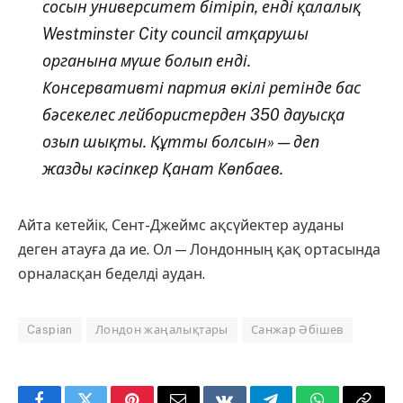
сосын университет бітіріп, енді қалалық
Westminster City council атқарушы
органына мүше болып енді.
Консервативті партия өкілі ретінде бас
бәсекелес лейбористерден 350 дауысқа
озып шықты. Құтты болсын» — деп
жазды кәсіпкер Қанат Көпбаев.
Айта кетейік, Сент-Джеймс ақсүйектер ауданы
деген атауға да ие. Ол — Лондонның қақ ортасында
орналасқан беделді аудан.
Caspian
Лондон жаңалықтары
Санжар Әбішев