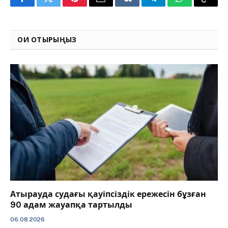
Facebook
Twitter
Pinterest
Email
VKontakte
Telegram
WhatsApp
Copy
Link
ОҚИ ОТЫРЫҢЫЗ
Атырауда судағы қауіпсіздік ережесін бұзған
90 адам жауапқа тартылды
06.08.2026