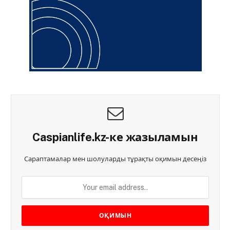
Caspianlife.kz-ке жазыламын
Сараптамалар мен шолуларды тұрақты оқимын десеңіз