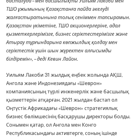
басталуда – мен басшылықты Уильям Лакоби мен
ТШО ұжымының Қазақстанға пайда әкелуді
жалғастыратынына толық сеніммен тапсырамын.
Қазақстан үкіметіне, ТШО акционерлеріне, адал
қызметкерлерімізге, бизнес серіктестерімізге және
Атырау тұрғындарына көпжылдық қолдау мен
серіктестік үшін шын жүректен алғысымды
білдіремін», – деді Кевин Лайон.
Уильям Лакоби 31 жылдық еңбек жолында АҚШ,
Ангола және Индонезиядағы «Шеврон»
компаниясының түрлі инженерлік және басшылық
қызметтерін атқарған. 2021 жылдан бастап ол
Оңтүстік Африкадағы «Шеврон» стратегиялық
бизнес бөлімшесінің басқарушы директоры болды.
Сонымен қатар, ол Ангола мен Конго
Республикасындағы активтерге, соның ішінде