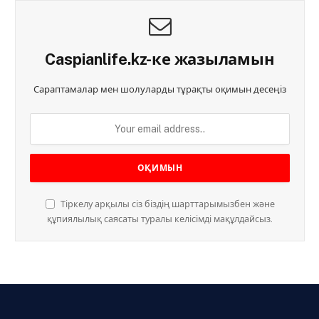
Caspianlife.kz-ке жазыламын
Сараптамалар мен шолуларды тұрақты оқимын десеңіз
Тіркелу арқылы сіз біздің шарттарымызбен және
құпиялылық саясаты туралы келісімді мақұлдайсыз.