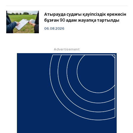
Атырауда судағы қауіпсіздік ережесін
бұзған 90 адам жауапқа тартылды
06.08.2026
Advertisement