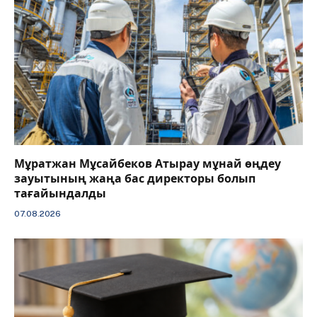
Мұратжан Мұсайбеков Атырау мұнай өңдеу
зауытының жаңа бас директоры болып
тағайындалды
07.08.2026