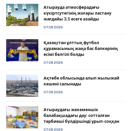
Атырауда атмосферадағы
күкіртсутегінің жоғары ластану
жағдайы 3,5 есеге азайды
07.08.2026
Қазақстан ұлттық футбол
құрамасының жаңа бас бапкерінің
есімі белгілі болды
07.08.2026
Ақтөбе облысында алып жылыжай
кешені салынады
07.08.2026
Атыраудағы жекеменшік
балабақшадағы дау: сотталған
тәрбиеші бүлдіршінді ұрып-соққан
07.08.2026