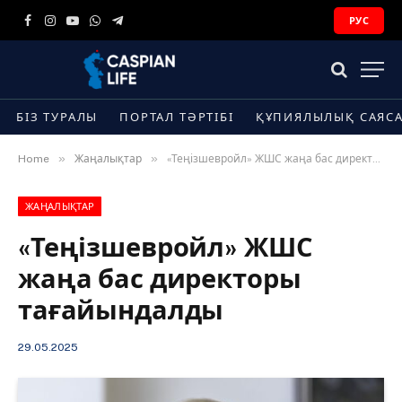
РУС
Facebook
Instagram
YouTube
WhatsApp
Telegram
БІЗ ТУРАЛЫ
ПОРТАЛ ТӘРТІБІ
ҚҰПИЯЛЫЛЫҚ САЯС
»
»
Home
Жаңалықтар
«Теңізшевройл» ЖШС жаңа бас директоры тағайындалды
ЖАҢАЛЫҚТАР
«Теңізшевройл» ЖШС
жаңа бас директоры
тағайындалды
29.05.2025