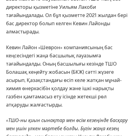
директоры қызметіне Уильям Лакоби
тағайындалады. Ол бұл қызметте 2021 жылдан бері
бас директор болып келген Кевин Лайонды
алмастырады.
Кевин Лайон «Шеврон» компаниясының бас
кеңсесіндегі жаңа басшылық лауазымға
тағайындалды. Оның басшылығы кезінде ТШО
Болашақ кеңейту жобасын (БКЖ) сәтті жүзеге
асырып, Қазақстандағы өсіп келе жатқан мұнай-
химия өнеркәсібін қолдау және ішкі нарықты
газбен қамтамасыз ету ісінде жетекші рөл
атқаруды жалғастырды.
«ТШО-ны қиын сынақтар мен өсім кезеңінде басқару
мен үшін үлкен мәртебе болды. Бүгін жаңа кезең