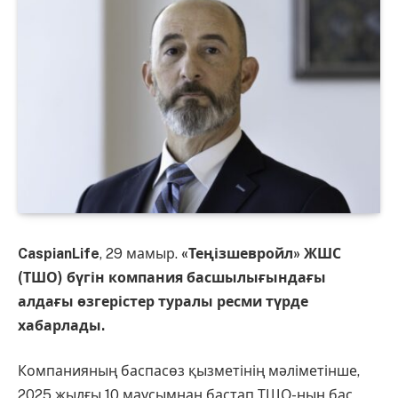
CaspianLife
, 29 мамыр.
«Теңізшевройл» ЖШС
(ТШО) бүгін компания басшылығындағы
алдағы өзгерістер туралы ресми түрде
хабарлады.
Компанияның баспасөз қызметінің мәліметінше,
2025 жылғы 10 маусымнан бастап ТШО-ның бас