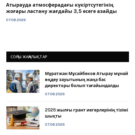
Атырауда атмосферадағы күкіртсутегінің
жоғары ластану жағдайы 3,5 есеге азайды
07.08.2026
СОҢҒЫ ЖАҢАЛЫҚТАР
Мұратжан Мұсайбеков Атырау мұнай
өңдеу зауытының жаңа бас
директоры болып тағайындалды
07.08.2026
2026 жылғы грант иегерлерінің тізімі
шықты
07.08.2026