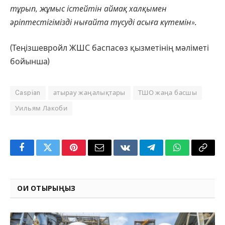
тұрып, жұмыс істейтін аймақ халқы­мен
әріптестігімізді нығайта түсуді асыға күтемін».
(Теңізшевройл ЖШС баспасөз қызметінің мәліметі
бойынша)
Caspian
атырау жаңалықтары
ТШО жаңа басшы
Уильям Лакоби
Facebook
Twitter
Pinterest
Email
VKontakte
Telegram
WhatsApp
Copy
Link
ОҚИ ОТЫРЫҢЫЗ