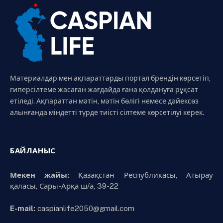
Материалдар мен ақпараттарды портал брендін көрсетіп,
гиперсілтеме жасаған жағдайда ғана қолдануға рұқсат
етіледі. Ақпараттан мәтін, мәтін бөлігі немесе дәйексөз
алынғанда міндетті түрде тиісті сілтеме көрсетілуі керек.
БАЙЛАНЫС
Мекен жайы:
Қазақстан Республикасы, Атырау
қаласы, Сары-Арқа ш/а, 39-22
E-mail:
caspianlife2050@gmail.com