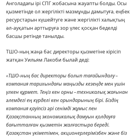
Анголадағы ірі СПГ жобасына жауапты болды. Осы
қызметінде ол жергілікті мазмұнды дамытуға, еңбек
ресурстарын күшейтуге және жергілікті халықтың
әл-ауқатын арттыруға зор үлес қосқан беделді
басшы ретінде танылды.
ТШО-ның жаңа бас директоры қызметіне кірісіп
жатқан Уильям Лакоби былай деді:
«ТШО-ның бас директоры болып тағайындалу –
компания тарихындағы маңызды кезеңде мен үшін
үлкен құрмет. Теңіз кен орны – техникалық жағынан
әлемдегі ең күрделі кен орындарының бірі. Біздің
компания қауіпсіз әрі сенімді жұмыс пен
Қазақстанның экономикалық дамуын қолдауға
бағытталған қызметін жалғастыра береді.
Қазақстан үкіметімен, акционерлерімізбен және біз