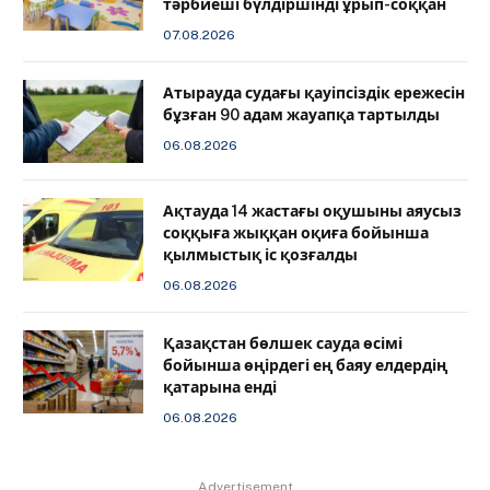
тәрбиеші бүлдіршінді ұрып-соққан
07.08.2026
Атырауда судағы қауіпсіздік ережесін
бұзған 90 адам жауапқа тартылды
06.08.2026
Ақтауда 14 жастағы оқушыны аяусыз
соққыға жыққан оқиға бойынша
қылмыстық іс қозғалды
06.08.2026
Қазақстан бөлшек сауда өсімі
бойынша өңірдегі ең баяу елдердің
қатарына енді
06.08.2026
Advertisement