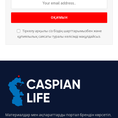
Тіркелу арқылы сіз біздің шарттарымызбен және
құпиялылық саясаты туралы келісімді мақұлдайсыз.
Материалдар мен ақпараттарды портал брендін көрсетіп,