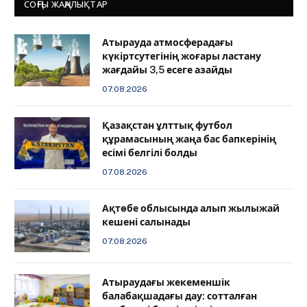
СОҢҒЫ ЖАҢАЛЫҚТАР
Атырауда атмосферадағы
күкіртсутегінің жоғары ластану
жағдайы 3,5 есеге азайды
07.08.2026
Қазақстан ұлттық футбол
құрамасының жаңа бас бапкерінің
есімі белгілі болды
07.08.2026
Ақтөбе облысында алып жылыжай
кешені салынады
07.08.2026
Атыраудағы жекеменшік
балабақшадағы дау: сотталған