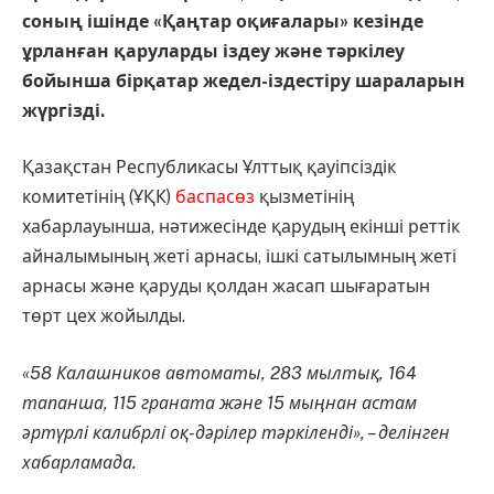
соның ішінде «Қаңтар оқиғалары» кезінде
ұрланған қаруларды іздеу және тәркілеу
бойынша бірқатар жедел-іздестіру шараларын
жүргізді.
Қазақстан Республикасы Ұлттық қауіпсіздік
комитетінің (ҰҚК)
баспасөз
қызметінің
хабарлауынша, нәтижесінде қарудың екінші реттік
айналымының жеті арнасы, ішкі сатылымның жеті
арнасы және қаруды қолдан жасап шығаратын
төрт цех жойылды.
«58 Калашников автоматы, 283 мылтық, 164
тапанша, 115 граната және 15 мыңнан астам
әртүрлі калибрлі оқ-дәрілер тәркіленді», – делінген
хабарламада.