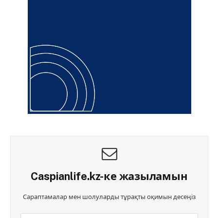
Caspianlife.kz-ке жазыламын
Сараптамалар мен шолуларды тұрақты оқимын десеңіз