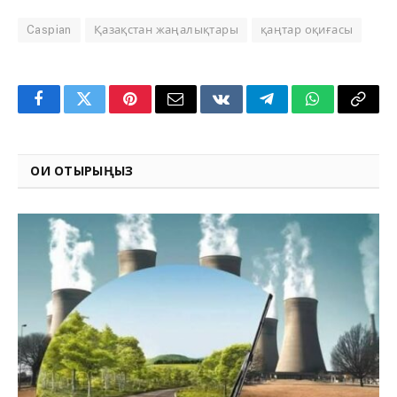
Caspian
Қазақстан жаңалықтары
қаңтар оқиғасы
Facebook
Twitter
Pinterest
Email
VKontakte
Telegram
WhatsApp
Copy
Link
ОҚИ ОТЫРЫҢЫЗ