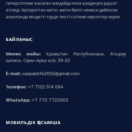
гиперсілтеме жасаған жағдайда ғана қолдануға рұқсат
етіледі. Ақпараттан мәтін, мәтін бөлігі немесе дәйексөз
алынғанда міндетті түрде тиісті сілтеме көрсетілуі керек.
БАЙЛАНЫС
Мекен жайы:
Қазақстан Республикасы, Атырау
қаласы, Сары-Арқа ш/а, 39-22
E-mail:
caspianlife2050@gmail.com
Телефон:
+7 7122 514 084
WhatsApp:
+7 775 7723003
МОБИЛЬДІК ҚОСЫМША