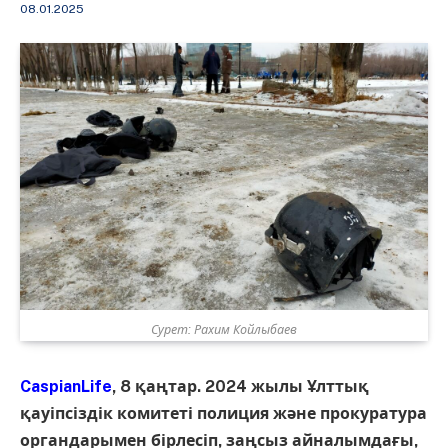
08.01.2025
Сурет: Рахим Койлыбаев
CaspianLife
, 8 қаңтар. 2024 жылы Ұлттық
қауіпсіздік комитеті полиция және прокуратура
органдарымен бірлесіп, заңсыз айналымдағы,