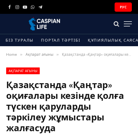
РУС
Facebook
Instagram
YouTube
WhatsApp
Telegram
БІЗ ТУРАЛЫ
ПОРТАЛ ТӘРТІБІ
ҚҰПИЯЛЫЛЫҚ САЯС
»
»
Home
Ақпарат ағыны
Қазақстанда «Қаңтар» оқиғалары кезінде қолға түскен қаруларды тәркілеу жұмыстары жалғасуда
АҚПАРАТ АҒЫНЫ
Қазақстанда «Қаңтар»
оқиғалары кезінде қолға
түскен қаруларды
тәркілеу жұмыстары
жалғасуда