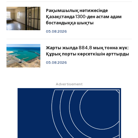
Рақымшылық нәтижесінде
Қазақстанда 1300-ден астам адам
бостандыққа шықты
05.08.2026
Жарты жылда 884,8 мың тонна жүк:
Құрық порты көрсеткішін арттырды
05.08.2026
Advertisement