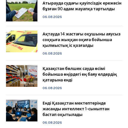
Атырауда судағы қауіпсіздік ережесін
бұзған 90 адам жауапқа тартылды
06.08.2026
Ақтауда 14 жастағы оқушыны аяусыз
соққыға жыққан оқиға бойынша
қылмыстық іс қозғалды
06.08.2026
Қазақстан бөлшек сауда өсімі
бойынша өңірдегі ең баяу елдердің
қатарына енді
06.08.2026
️Енді Қазақстан мектептерінде
жасанды интеллект 1-сыныптан
бастап оқытылады
06.08.2026