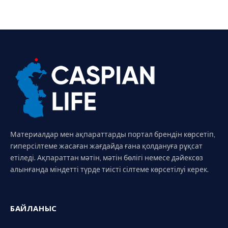
Материалдар мен ақпараттарды портал брендін көрсетіп,
гиперсілтеме жасаған жағдайда ғана қолдануға рұқсат
етіледі. Ақпараттан мәтін, мәтін бөлігі немесе дәйексөз
алынғанда міндетті түрде тиісті сілтеме көрсетілуі керек.
БАЙЛАНЫС