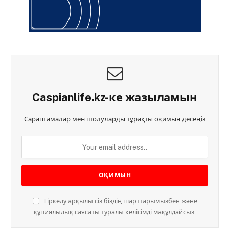
Caspianlife.kz-ке жазыламын
Сараптамалар мен шолуларды тұрақты оқимын десеңіз
Тіркелу арқылы сіз біздің шарттарымызбен және
құпиялылық саясаты туралы келісімді мақұлдайсыз.