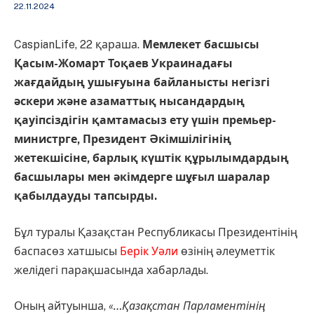
22.11.2024
CaspianLife, 22 қараша.
Мемлекет басшысы
Қасым-Жомарт Тоқаев Украинадағы
жағдайдың ушығуына байланысты негізгі
әскери және азаматтық нысандардың
қауіпсіздігін қамтамасыз ету үшін премьер-
министрге, Президент Әкімшілігінің
жетекшісіне, барлық күштік құрылымдардың
басшылары мен әкімдерге шұғыл шаралар
қабылдауды тапсырды.
Бұл туралы Қазақстан Республикасы Президентінің
баспасөз хатшысы
Берік Уәли
өзінің әлеуметтік
желідегі парақшасында хабарлады.
Оның айтуынша,
«…Қазақстан Парламентінің