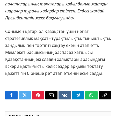
палаталарының төрағалары қабылданып жатқан
шаралар туралы хабардар етілген. Елдегі жағдай
Президенттің жеке бақылауында».
Сонымен қатар, ол Қазақстан үшін негізгі
стратегиялық мақсат – тұрақтылықты, тыныштықты,
заңдылық пен тәртіпті сақтау екенін атап өтті.
Мемлекет басшысының баспасөз хатшысы
Қазақстанның екі славян халықтары арасындағы
әскери қақтығысты келіссөздер арқылы тоқтату
қажеттігін бірнеше рет атап өткенін еске салды.
Facebook
Twitter
Pinterest
Email
VKontakte
Telegram
WhatsApp
Copy
Link