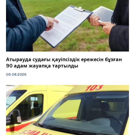
Атырауда судағы қауіпсіздік ережесін бұзған
90 адам жауапқа тартылды
06.08.2026