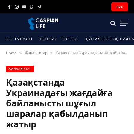
РУС
Facebook
Instagram
YouTube
WhatsApp
Telegram
БІЗ ТУРАЛЫ
ПОРТАЛ ТӘРТІБІ
ҚҰПИЯЛЫЛЫҚ САЯС
»
»
Home
Жаңалықтар
Қазақстанда Украинадағы жағдайға байланысты шұғыл шаралар қабылданып жатыр
ЖАҢАЛЫҚТАР
Қазақстанда
Украинадағы жағдайға
байланысты шұғыл
шаралар қабылданып
жатыр