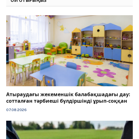
ОҚИ ОТЫРЫҢЫЗ
Атыраудағы жекеменшік балабақшадағы дау:
сотталған тәрбиеші бүлдіршінді ұрып-соққан
07.08.2026