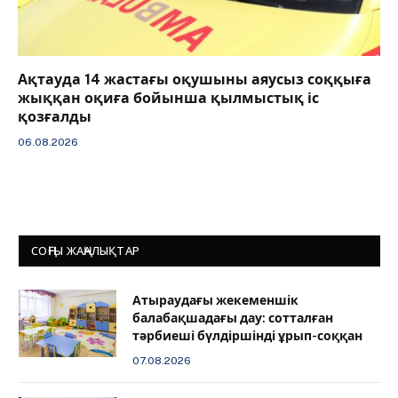
Ақтауда 14 жастағы оқушыны аяусыз соққыға
жыққан оқиға бойынша қылмыстық іс
қозғалды
06.08.2026
СОҢҒЫ ЖАҢАЛЫҚТАР
Атыраудағы жекеменшік
балабақшадағы дау: сотталған
тәрбиеші бүлдіршінді ұрып-соққан
07.08.2026