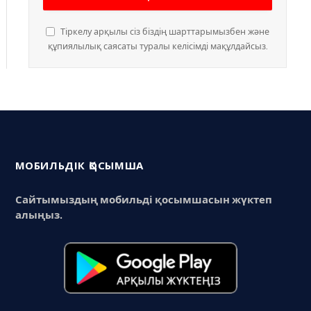
Тіркелу арқылы сіз біздің шарттарымызбен және
құпиялылық саясаты туралы келісімді мақұлдайсыз.
МОБИЛЬДІК ҚОСЫМША
Сайтымыздың мобильді қосымшасын жүктеп
алыңыз.