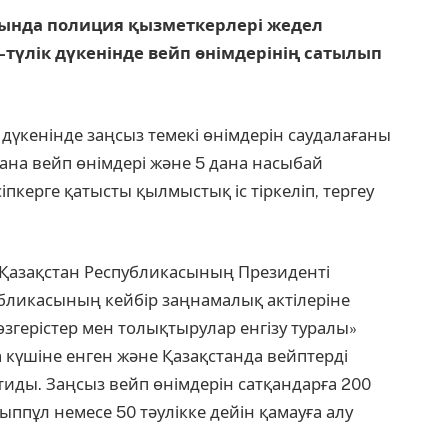
нда полиция қызметкерлері жедел
түлік дүкенінде вейп өнімдерінің сатылып
з дүкенінде заңсыз темекі өнімдерін саудалағаны
дана вейп өнімдері және 5 дана насыбай
сіпкерге қатысты қылмыстық іс тіркеліп, тергеу
е Қазақстан Республикасының Президенті
бликасының кейбір заңнамалық актілеріне
згерістер мен толықтырулар енгізу туралы»
 күшіне енген және Қазақстанда вейптерді
иды. Заңсыз вейп өнімдерін сатқандарға 200
ппұл немесе 50 тәулікке дейін қамауға алу