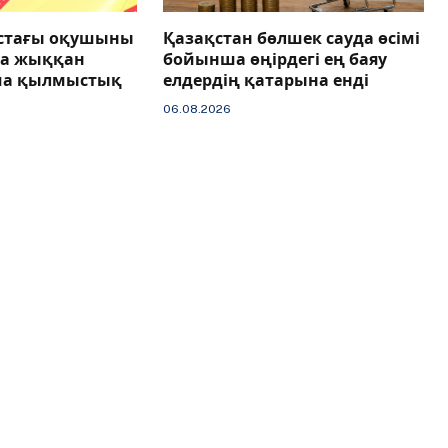
астағы оқушыны
Қазақстан бөлшек сауда өсімі
ға жыққан
бойынша өңірдегі ең баяу
ша қылмыстық
елдердің қатарына енді
06.08.2026