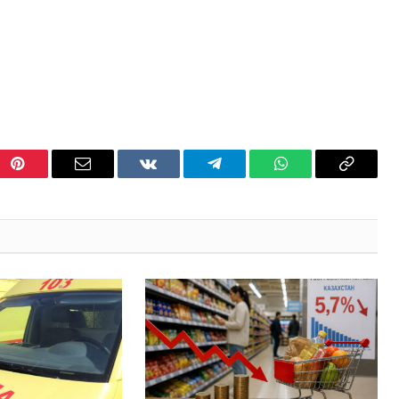
Pinterest
Email
VKontakte
Telegram
WhatsApp
Copy
Link