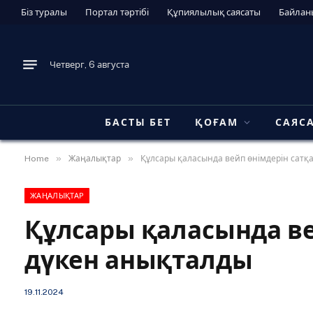
Біз туралы
Портал тәртібі
Құпиялылық саясаты
Байлан
Четверг, 6 августа
БАСТЫ БЕТ
ҚОҒАМ
САЯС
»
»
Home
Жаңалықтар
Құлсары қаласында вейп өнімдерін сатқ
ЖАҢАЛЫҚТАР
Құлсары қаласында ве
дүкен анықталды
19.11.2024