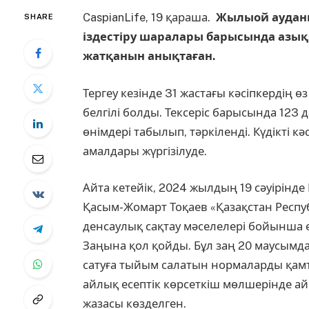
CaspianLife, 19 қараша.
Жылыой ауданы
SHARE
іздестіру шаралары барысында азық-
жатқанын анықтаған.
Тергеу кезінде 31 жастағы кәсіпкердің ө
белгілі болды. Тексеріс барысында 123 
өнімдері табылып, тәркіленді. Күдікті кә
амалдары жүргізілуде.
Айта кетейік, 2024 жылдың 19 сәуірінд
Қасым-Жомарт Тоқаев «Қазақстан Респу
денсаулық сақтау мәселелері бойынша ө
Заңына қол қойды. Бұл заң 20 маусымда
сатуға тыйым салатын нормаларды қамт
айлық есептік көрсеткіш мөлшерінде айы
жазасы көзделген.