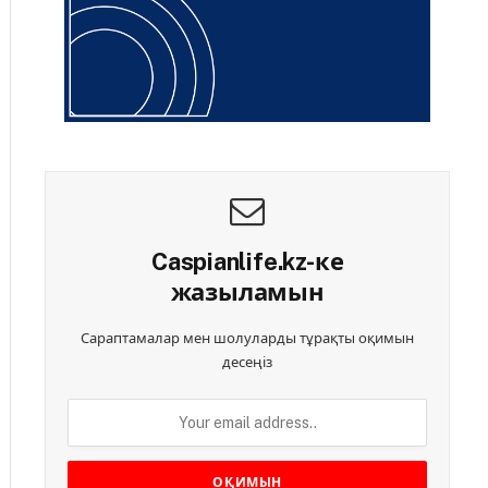
Caspianlife.kz-ке
жазыламын
Сараптамалар мен шолуларды тұрақты оқимын
десеңіз