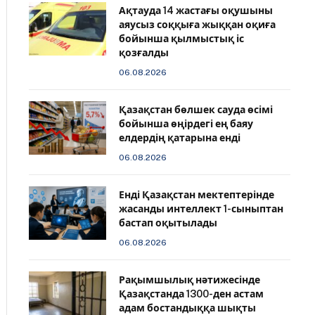
Ақтауда 14 жастағы оқушыны
аяусыз соққыға жыққан оқиға
бойынша қылмыстық іс
қозғалды
06.08.2026
Қазақстан бөлшек сауда өсімі
бойынша өңірдегі ең баяу
елдердің қатарына енді
06.08.2026
️Енді Қазақстан мектептерінде
жасанды интеллект 1-сыныптан
бастап оқытылады
06.08.2026
Рақымшылық нәтижесінде
Қазақстанда 1300-ден астам
адам бостандыққа шықты