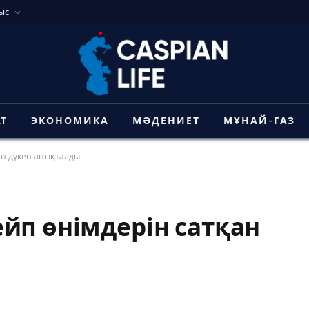
ыс
АТ
ЭКОНОМИКА
МӘДЕНИЕТ
МҰНАЙ-ГАЗ
ан дүкен анықталды
йп өнімдерін сатқан