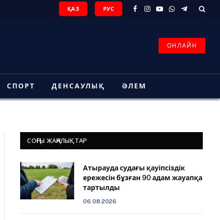
ҚАЗ
РУС
Facebook
Instagram
YouTube
WhatsApp
Telegram
ОНЛАЙН
СПОРТ
ДЕНСАУЛЫҚ
ӘЛЕМ
СОҢҒЫ ЖАҢАЛЫҚТАР
Атырауда судағы қауіпсіздік
ережесін бұзған 90 адам жауапқа
тартылды
06.08.2026