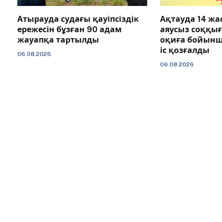
Атырауда судағы қауіпсіздік
Ақтауда 14 ж
ережесін бұзған 90 адам
аяусыз соққы
жауапқа тартылды
оқиға бойын
іс қозғалды
06.08.2026
06.08.2026