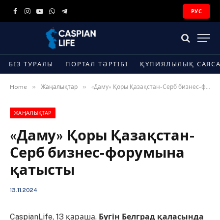
РУС
Facebook
Instagram
YouTube
WhatsApp
Telegram
БІЗ ТУРАЛЫ
ПОРТАЛ ТӘРТІБІ
ҚҰПИЯЛЫЛЫҚ САЯС
»
»
Home
Жаңалықтар
«Даму» Қоры Қазақстан-Серб бизнес-форумына қатысты
ЖАҢАЛЫҚТАР
«Даму» Қоры Қазақстан-
Серб бизнес-форумына
қатысты
13.11.2024
CaspianLife, 13 қараша.
Бүгін Белград қаласында