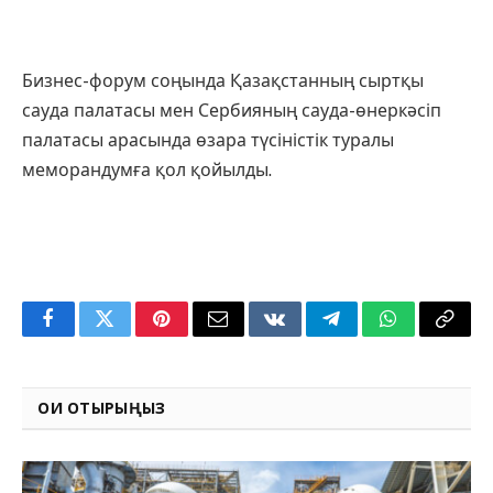
Бизнес-форум соңында Қазақстанның сыртқы
сауда палатасы мен Сербияның сауда-өнеркәсіп
палатасы арасында өзара түсіністік туралы
меморандумға қол қойылды.
Facebook
Twitter
Pinterest
Email
VKontakte
Telegram
WhatsApp
Copy
Link
ОҚИ ОТЫРЫҢЫЗ