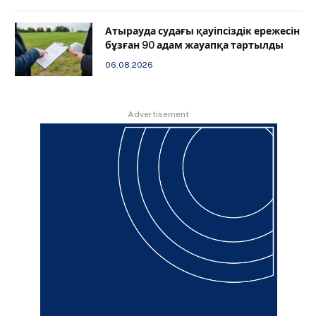
Атырауда судағы қауіпсіздік ережесін
бұзған 90 адам жауапқа тартылды
06.08.2026
Advertisement