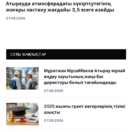
Атырауда атмосферадағы күкіртсутегінің
жоғары ластану жағдайы 3,5 есеге азайды
07.08.2026
СОҢҒЫ ЖАҢАЛЫҚТАР
Мұратжан Мұсайбеков Атырау мұнай
өңдеу зауытының жаңа бас
директоры болып тағайындалды
07.08.2026
2026 жылғы грант иегерлерінің тізімі
шықты
07.08.2026