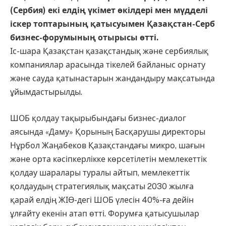
(Сербия) екі елдің үкімет өкілдері мен мүдделі
іскер топтарының қатысуымен Қазақстан-Серб
бизнес-форумының отырысы өтті.
Іс-шара Қазақстан қазақстандық және сербиялық
компаниялар арасында тікелей байланыс орнату
және сауда қатынастарын жандандыру мақсатында
ұйымдастырылды.
ШОБ қолдау тақырыбындағы бизнес-диалог
аясында «Даму» Қорының Басқарушы директоры
Нұрбол Жаңабеков Қазақстандағы микро, шағын
және орта кәсіпкерлікке көрсетілетін мемлекеттік
қолдау шаралары туралы айтып, мемлекеттік
қолдаудың стратегиялық мақсаты 2030 жылға
қарай елдің ЖІӨ-дегі ШОБ үлесін 40%-ға дейін
ұлғайту екенін атап өтті. Форумға қатысушылар