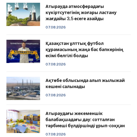
Атырауда атмосферадағы
күкіртсутегінің жоғары ластану
жағдайы 3,5 есеге азайды
07.08.2026
Қазақстан ұлттық футбол
құрамасының жаңа бас бапкерінің
есімі белгілі болды
07.08.2026
Ақтөбе облысында алып жылыжай
кешені салынады
07.08.2026
Атыраудағы жекеменшік
балабақшадағы дау: сотталған
тәрбиеші бүлдіршінді ұрып-соққан
07.08.2026