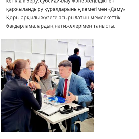
кепілдік беру, субсидиялау және жеңілдікпен
қаржыландыру құралдарының көмегімен «Даму»
Қоры арқылы жүзеге асырылатын мемлекеттік
бағдарламалардың нәтижелерімен танысты.