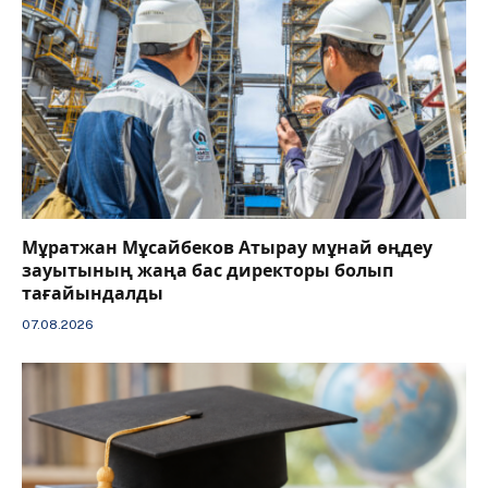
Мұратжан Мұсайбеков Атырау мұнай өңдеу
зауытының жаңа бас директоры болып
тағайындалды
07.08.2026