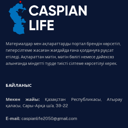
Материалдар мен ақпараттарды портал брендін көрсетіп,
гиперсілтеме жасаған жағдайда ғана қолдануға рұқсат
етіледі. Ақпараттан мәтін, мәтін бөлігі немесе дәйексөз
алынғанда міндетті түрде тиісті сілтеме көрсетілуі керек.
БАЙЛАНЫС
Мекен жайы:
Қазақстан Республикасы, Атырау
қаласы, Сары-Арқа ш/а, 39-22
E-mail:
caspianlife2050@gmail.com