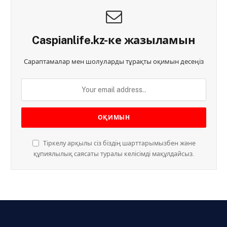
Caspianlife.kz-ке жазыламын
Сараптамалар мен шолуларды тұрақты оқимын десеңіз
Тіркелу арқылы сіз біздің шарттарымызбен және
құпиялылық саясаты туралы келісімді мақұлдайсыз.