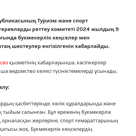
публикасының Туризм және спорт
отереяларды реттеу комитеті 2024 жылдың 9
ағында букмекерлік кеңселер мен
аң шектеулер енгізілгенін хабарлайды.
сөз
қызметінің хабарлауынша, кәсіпкерлер
а ведомство келесі түсініктемелерді ұсынады.
лу:
рдың қасбеттерінде, көлік құралдарында және
 тыйым салынған. Бұл ереженің букмекерлік
 орналасқан жерлеріне, спорт ғимараттарының
қатысы жоқ. Букмекерлік кеңселердің