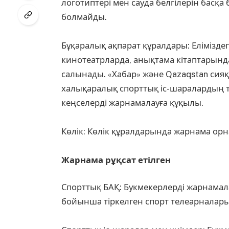
логотиптері мен сауда белгілерін бас
болмайды.
⠀
Бұқаралық ақпарат құралдары: Елімізде
кинотеатрларда, анықтама кітаптарын
салынады. «Хабар» және Qazaqstan сия
халықаралық спорттық іс-шаралардың ті
кеңселерді жарнамалауға құқылы.
⠀
Көлік: Көлік құралдарында жарнама ор
⠀
Жарнама рұқсат етілген
Спорттық БАҚ: Букмекерлерді жарнамал
бойынша тіркелген спорт телеарналары 
⠀