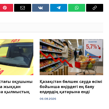
Pinterest
Email
VKontakte
Telegram
WhatsApp
Copy
Link
астағы оқушыны
Қазақстан бөлшек сауда өсімі
ға жыққан
бойынша өңірдегі ең баяу
ша қылмыстық
елдердің қатарына енді
06.08.2026