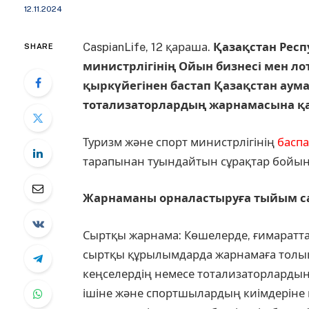
12.11.2024
CaspianLife, 12 қараша.
Қазақстан Рес
SHARE
министрлігінің Ойын бизнесі мен л
қыркүйегінен бастап Қазақстан аум
тотализаторлардың жарнамасына қат
Туризм және спорт министрлігінің
баспа
тарапынан туындайтын сұрақтар бойынш
Жарнаманы орналастыруға тыйым са
Сыртқы жарнама: Көшелерде, ғимаратта
сыртқы құрылымдарда жарнамаға толық
кеңселердің немесе тотализаторлардың
ішіне және спортшылардың киімдеріне 