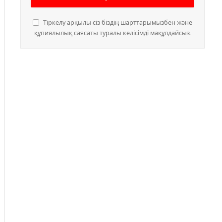
Тіркелу арқылы сіз біздің шарттарымызбен және
құпиялылық саясаты туралы келісімді мақұлдайсыз.