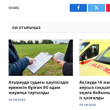
SHARE.
Facebook
Twitter
ОҚИ ОТЫРЫҢЫЗ
Атырауда судағы қауіпсіздік
Ақтауда 14 ж
ережесін бұзған 90 адам
аяусыз соққы
жауапқа тартылды
оқиға бойын
іс қозғалды
06.08.2026
06.08.2026