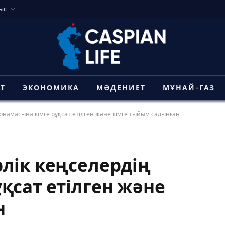
ыс
АТ
ЭКОНОМИКА
МӘДЕНИЕТ
МҰНАЙ-ГАЗ
рнамасына кімге рұқсат етілген және кімге тыйым салынған
лік кеңселердің
қсат етілген және
н