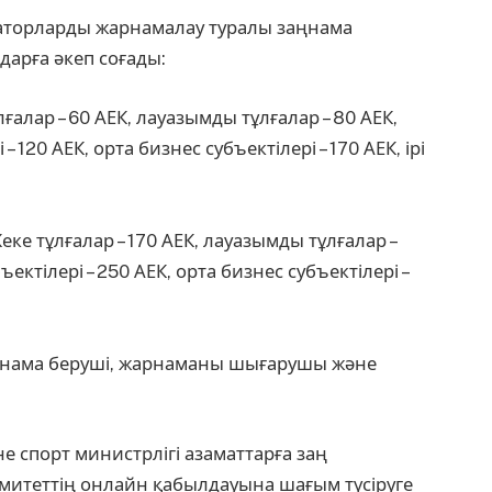
заторларды жарнамалау туралы заңнама
дарға әкеп соғады:
лғалар – 60 АЕК, лауазымды тұлғалар – 80 АЕК,
 120 АЕК, орта бизнес субъектілері – 170 АЕК, ірі
ке тұлғалар – 170 АЕК, лауазымды тұлғалар –
ектілері – 250 АЕК, орта бизнес субъектілері –
рнама беруші, жарнаманы шығарушы және
 спорт министрлігі азаматтарға заң
митеттің онлайн қабылдауына шағым түсіруге