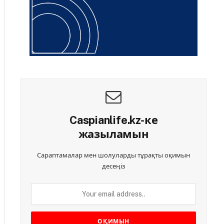
Caspianlife.kz-ке
жазыламын
Сараптамалар мен шолуларды тұрақты оқимын
десеңіз