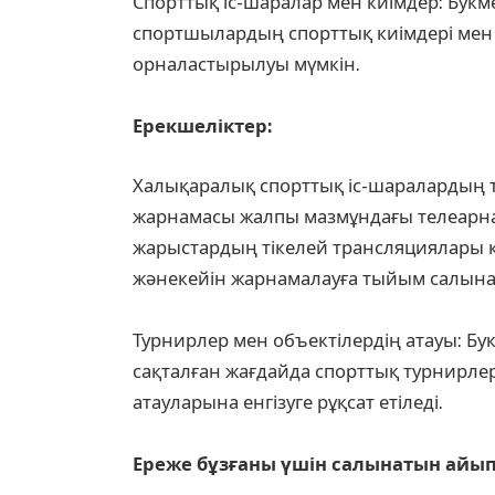
Спорттық іс-шаралар мен киімдер: Букме
спортшылардың спорттық киімдері мен
орналастырылуы мүмкін.
⠀
Ерекшеліктер:
Халықаралық спорттық іс-шаралардың т
жарнамасы жалпы мазмұндағы телеарна
жарыстардың тікелей трансляциялары кез
жәнекейін жарнамалауға тыйым салына
⠀
Турнирлер мен объектілердің атауы: Бук
сақталған жағдайда спорттық турнирле
атауларына енгізуге рұқсат етіледі.
⠀
Ереже бұзғаны үшін салынатын айы