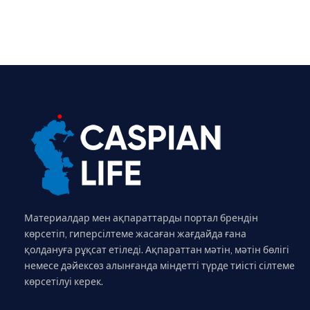
Материалдар мен ақпараттарды портал брендін
көрсетіп, гиперсілтеме жасаған жағдайда ғана
қолдануға рұқсат етіледі. Ақпараттан мәтін, мәтін бөлігі
немесе дәйексөз алынғанда міндетті түрде тиісті сілтеме
көрсетілуі керек.