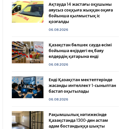
Ақтауда 14 жастағы оқушыны
аяусыз соққыға жыққан оқиға
бойынша қылмыстық іс
қозғалды
06.08.2026
Қазақстан бөлшек сауда өсімі
бойынша өңірдегі ең баяу
елдердің қатарына енді
06.08.2026
️Енді Қазақстан мектептерінде
жасанды интеллект 1-сыныптан
бастап оқытылады
06.08.2026
Рақымшылық нәтижесінде
Қазақстанда 1300-ден астам
адам бостандыққа шықты