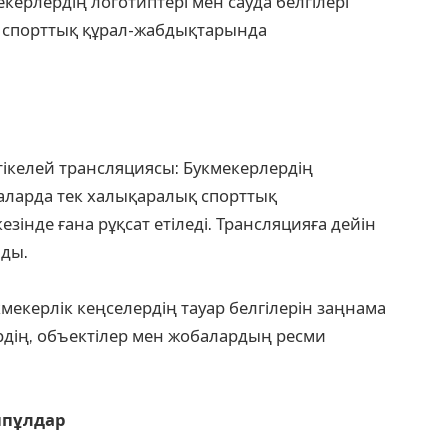
керлердің логотиптері мен сауда белгілері
 спорттық құрал-жабдықтарында
ікелей трансляциясы: Букмекерлердің
ларда тек халықаралық спорттық
інде ғана рұқсат етіледі. Трансляцияға дейін
ды.
мекерлік кеңселердің тауар белгілерін заңнама
рдің, объектілер мен жобалардың ресми
ппұлдар