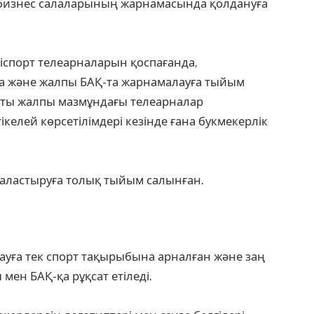
қа бизнес салаларының жарнамасында қолдануға
гіспорт телеарналарын қоспағанда,
да және жалпы БАҚ-та жарнамалауға тыйым
қты жалпы мазмұндағы телеарналар
келей көрсетілімдері кезінде ғана букмекерлік
наластыруға толық тыйым салынған.
ауға тек спорт тақырыбына арналған және заң
мен БАҚ-қа рұқсат етіледі.