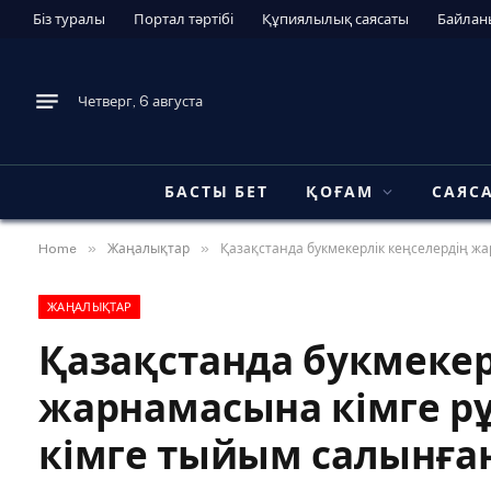
Біз туралы
Портал тәртібі
Құпиялылық саясаты
Байлан
Четверг, 6 августа
БАСТЫ БЕТ
ҚОҒАМ
САЯС
»
»
Home
Жаңалықтар
Қазақстанда букмекерлік кеңселердің жа
ЖАҢАЛЫҚТАР
Қазақстанда букмекер
жарнамасына кімге рұ
кімге тыйым салынға