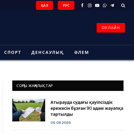
ҚАЗ
РУС
Facebook
Instagram
YouTube
WhatsApp
Telegram
ОНЛАЙН
СПОРТ
ДЕНСАУЛЫҚ
ӘЛЕМ
СОҢҒЫ ЖАҢАЛЫҚТАР
Атырауда судағы қауіпсіздік
ережесін бұзған 90 адам жауапқа
тартылды
06.08.2026