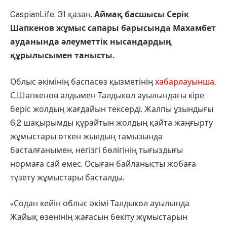
CaspianLife, 31 қазан.
Аймақ басшысы Серік
Шапкенов жұмыс сапары барысында Махамбет
ауданында әлеуметтік нысандардың
құрылысымен танысты.
Облыс әкімінің баспасөз қызметінің
хабарлауынша
,
С.Шапкенов алдымен Талдыкөл ауылындағы кіре
беріс жолдың жағдайын тексерді. Жалпы ұзындығы
6,2 шақырымды құрайтын жолдың қайта жаңғырту
жұмыстары өткен жылдың тамызында
басталғанымен, негізгі бөлігінің тығыздығы
нормаға сай емес. Осыған байланысты жобаға
түзету жұмыстары басталды.
«Содан кейін облыс әкімі Талдыкөл ауылында
Жайық өзенінің жағасын бекіту жұмыстарын