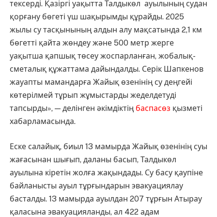
тексерді. Қазіргі уақытта Талдыкөл ауылының судан
қорғану бөгеті үш шақырымды құрайды. 2025
жылы су тасқынының алдын алу мақсатында 2,1 км
бөгетті қайта жөндеу және 500 метр жерге
уақытша қапшық төсеу жоспарланған, жобалық-
сметалық құжаттама дайындалды. Серік Шапкенов
жауапты мамандарға Жайық өзенінің су деңгейі
көтерілмей тұрып жұмыстарды жеделдетуді
тапсырды», — делінген әкімдіктің
баспасөз
қызметі
хабарламасында.
Еске салайық, биыл 13 мамырда Жайық өзенінің суы
жағасынан шығып, даланы басып, Талдыкөл
ауылына кіретін жолға жақындады. Су басу қаупіне
байланысты ауыл тұрғындарын эвакуациялау
басталды. 13 мамырда ауылдан 207 тұрғын Атырау
қаласына эвакуацияланды, ал 422 адам