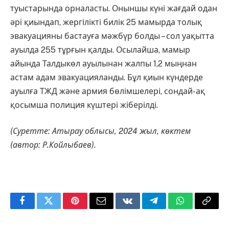
туыстарында орналасты. Оныншы күні жағдай одан
әрі қиындап, жергілікті билік 25 мамырда толық
эвакуацияны бастауға мәжбүр болды – сол уақытта
ауылда 255 тұрғын қалды. Осылайша, мамыр
айында Талдыкөл ауылынан жалпы 1,2 мыңнан
астам адам эвакуацияланды. Бұл қиын күндерде
ауылға ТЖД және армия бөлімшелері, сондай-ақ
қосымша полиция күштері жіберілді.
(Суретте: Атырау облысы, 2024 жыл, көктем
(автор: Р.Койлыбаев).
Facebook
Twitter
Pinterest
Email
VKontakte
Telegram
WhatsApp
Copy
Link