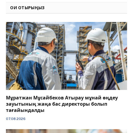
ОҚИ ОТЫРЫҢЫЗ
Мұратжан Мұсайбеков Атырау мұнай өңдеу
зауытының жаңа бас директоры болып
тағайындалды
07.08.2026