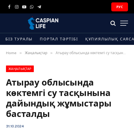
РУС
Facebook
Instagram
YouTube
WhatsApp
Telegram
БІЗ ТУРАЛЫ
ПОРТАЛ ТӘРТІБІ
ҚҰПИЯЛЫЛЫҚ САЯС
»
»
Home
Жаңалықтар
Атырау облысында көктемгі су тасқынына дайындық жұмыстары басталды
ЖАҢАЛЫҚТАР
Атырау облысында
көктемгі су тасқынына
дайындық жұмыстары
басталды
31.10.2024