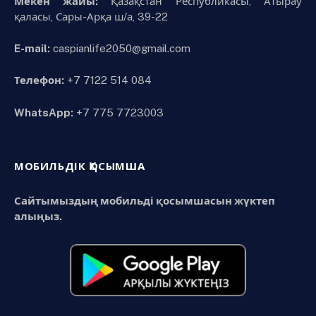
Мекен жайы:
Қазақстан Республикасы, Атырау
қаласы, Сары-Арқа ш/а, 39-22
E-mail:
caspianlife2050@gmail.com
Телефон:
+7 7122 514 084
WhatsApp:
+7 775 7723003
МОБИЛЬДІК ҚОСЫМША
Сайтымыздың мобильді қосымшасын жүктеп
алыңыз.