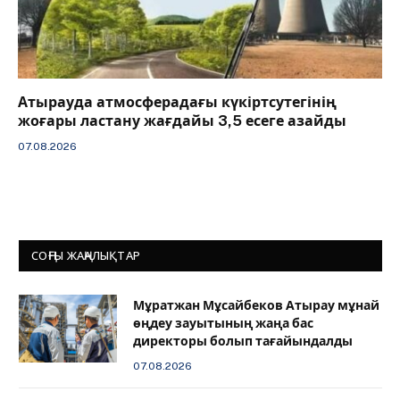
Атырауда атмосферадағы күкіртсутегінің
жоғары ластану жағдайы 3,5 есеге азайды
07.08.2026
СОҢҒЫ ЖАҢАЛЫҚТАР
Мұратжан Мұсайбеков Атырау мұнай
өңдеу зауытының жаңа бас
директоры болып тағайындалды
07.08.2026