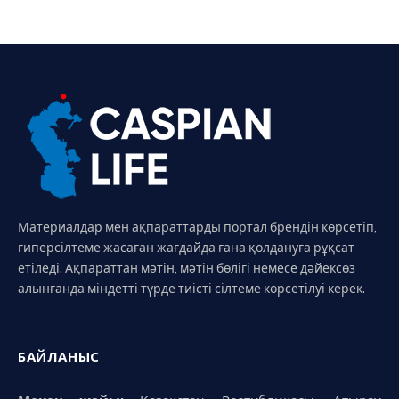
Материалдар мен ақпараттарды портал брендін көрсетіп,
гиперсілтеме жасаған жағдайда ғана қолдануға рұқсат
етіледі. Ақпараттан мәтін, мәтін бөлігі немесе дәйексөз
алынғанда міндетті түрде тиісті сілтеме көрсетілуі керек.
БАЙЛАНЫС