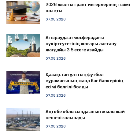
2026 жылғы грант иегерлерінің тізімі
шықты
07.08.2026
Атырауда атмосферадағы
күкіртсутегінің жоғары ластану
жағдайы 3,5 есеге азайды
07.08.2026
Қазақстан ұлттық футбол
құрамасының жаңа бас бапкерінің
есімі белгілі болды
07.08.2026
Ақтөбе облысында алып жылыжай
кешені салынады
07.08.2026