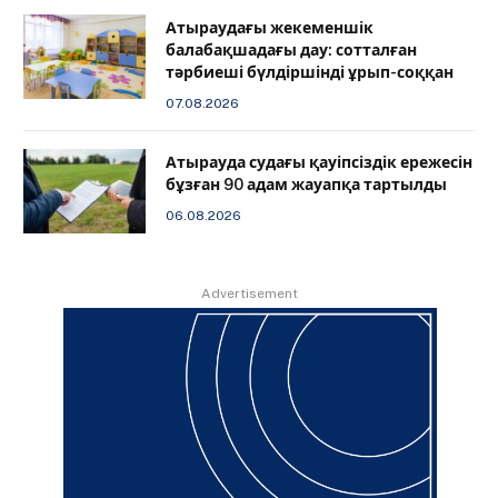
Атыраудағы жекеменшік
балабақшадағы дау: сотталған
тәрбиеші бүлдіршінді ұрып-соққан
07.08.2026
Атырауда судағы қауіпсіздік ережесін
бұзған 90 адам жауапқа тартылды
06.08.2026
Advertisement