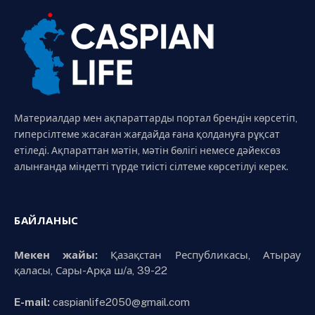
Материалдар мен ақпараттарды портал брендін көрсетіп,
гиперсілтеме жасаған жағдайда ғана қолдануға рұқсат
етіледі. Ақпараттан мәтін, мәтін бөлігі немесе дәйексөз
алынғанда міндетті түрде тиісті сілтеме көрсетілуі керек.
БАЙЛАНЫС
Мекен жайы:
Қазақстан Республикасы, Атырау
қаласы, Сары-Арқа ш/а, 39-22
E-mail:
caspianlife2050@gmail.com