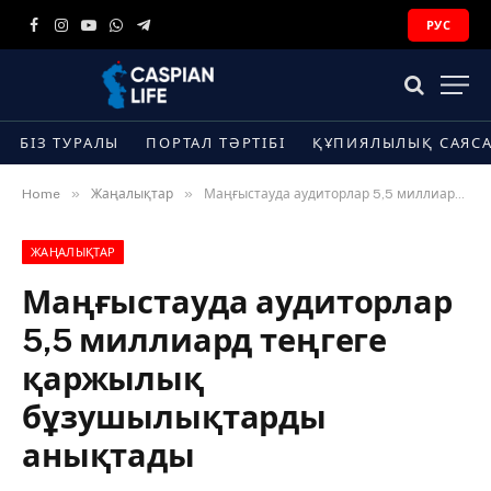
РУС
Facebook
Instagram
YouTube
WhatsApp
Telegram
БІЗ ТУРАЛЫ
ПОРТАЛ ТӘРТІБІ
ҚҰПИЯЛЫЛЫҚ САЯС
»
»
Home
Жаңалықтар
Маңғыстауда аудиторлар 5,5 миллиард теңгеге қаржылық бұзушылықтарды анықтады
ЖАҢАЛЫҚТАР
Маңғыстауда аудиторлар
5,5 миллиард теңгеге
қаржылық
бұзушылықтарды
анықтады