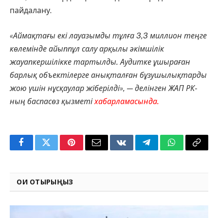
пайдалану.
«Аймақтағы екі лауазымды тұлға 3,3 миллион теңге
көлемінде айыппұл салу арқылы әкімшілік
жауапкершілікке тартылды. Аудитке ұшыраған
барлық объектілерге анықталған бұзушылықтарды
жою үшін нұсқаулар жіберілді», — делінген ЖАП РК-
ның баспасөз қызметі
хабарламасында.
Facebook
Twitter
Pinterest
Email
VKontakte
Telegram
WhatsApp
Copy
Link
ОҚИ ОТЫРЫҢЫЗ