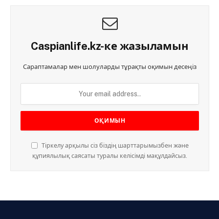
Caspianlife.kz-ке жазыламын
Сараптамалар мен шолуларды тұрақты оқимын десеңіз
Тіркелу арқылы сіз біздің шарттарымызбен және
құпиялылық саясаты туралы келісімді мақұлдайсыз.