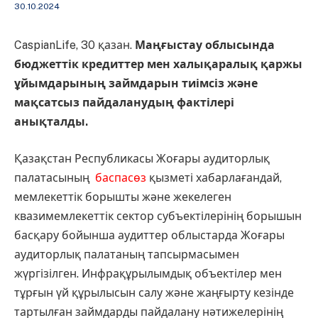
30.10.2024
CaspianLife, 30 қазан.
Маңғыстау облысында
бюджеттік кредиттер мен халықаралық қаржы
ұйымдарының займдарын тиімсіз және
мақсатсыз пайдаланудың фактілері
анықталды.
Қазақстан Республикасы Жоғары аудиторлық
палатасының
баспасөз
қызметі хабарлағандай,
мемлекеттік борышты және жекелеген
квазимемлекеттік сектор субъектілерінің борышын
басқару бойынша аудиттер облыстарда Жоғары
аудиторлық палатаның тапсырмасымен
жүргізілген. Инфрақұрылымдық объектілер мен
тұрғын үй құрылысын салу және жаңғырту кезінде
тартылған займдарды пайдалану нәтижелерінің