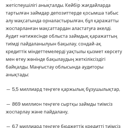
жетіспеушілігі анықталды. Кейбір жағдайларда
тартылған займдар депозиттерде қосымша табыс
алу мақсатында орналастырылған, бұл қаражатты
жоспарланған мақсаттардан аластатуға әкелді.
Аудит нәтижесінде облыста займдық қаражаттың
тиімді пайдаланылуын бақылау, сондай-ақ
кредиттік міндеттемелерді уақтылы қызмет көрсету
мен өтеу жөнінде бақылаудың жеткіліксіздігі
байқалды. Маңғыстау облысында аудиторы
анықтады:
— 5,5 миллиард теңгеге қаржылық бұзушылықтар,
— 869 миллион теңгеге сыртқы займды тиімсіз
жоспарлау және пайдалану,
— 6,7 миллиард теңгеге бюджеттік кредитті тиімсіз