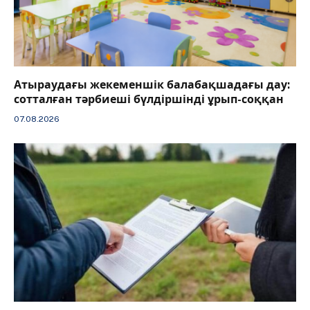
Атыраудағы жекеменшік балабақшадағы дау:
сотталған тәрбиеші бүлдіршінді ұрып-соққан
07.08.2026