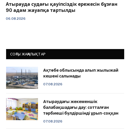
Атырауда судағы қауіпсіздік ережесін бұзған
90 адам жауапқа тартылды
06.08.2026
СОҢҒЫ ЖАҢАЛЫҚТАР
Ақтөбе облысында алып жылыжай
кешені салынады
07.08.2026
Атыраудағы жекеменшік
балабақшадағы дау: сотталған
тәрбиеші бүлдіршінді ұрып-соққан
07.08.2026