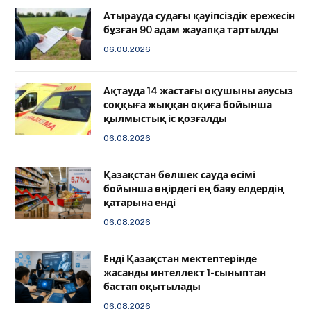
Атырауда судағы қауіпсіздік ережесін
бұзған 90 адам жауапқа тартылды
06.08.2026
Ақтауда 14 жастағы оқушыны аяусыз
соққыға жыққан оқиға бойынша
қылмыстық іс қозғалды
06.08.2026
Қазақстан бөлшек сауда өсімі
бойынша өңірдегі ең баяу елдердің
қатарына енді
06.08.2026
️Енді Қазақстан мектептерінде
жасанды интеллект 1-сыныптан
бастап оқытылады
06.08.2026